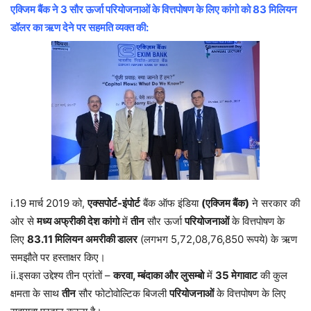
एक्जिम बैंक ने 3 सौर ऊर्जा परियोजनाओं के वित्तपोषण के लिए कांगो को 83 मिलियन
डॉलर का ऋण देने पर सहमति व्यक्त की:
i.19 मार्च 2019 को,
एक्सपोर्ट-इंपोर्ट
बैंक ऑफ इंडिया
(एक्जिम बैंक)
ने सरकार की
ओर से
मध्य अफ्रीकी देश कांगो
में
तीन
सौर ऊर्जा
परियोजनाओं
के वित्तपोषण के
लिए
83.11 मिलियन अमरीकी डालर
(लगभग 5,72,08,76,850 रूपये) के ऋण
समझौते पर हस्ताक्षर किए।
ii.इसका उद्देश्य तीन प्रांतों –
करवा, म्बंदाका और लुसम्बो
में
35 मेगावाट
की कुल
क्षमता के साथ
तीन
सौर फोटोवोल्टिक बिजली
परियोजनाओं
के वित्तपोषण के लिए