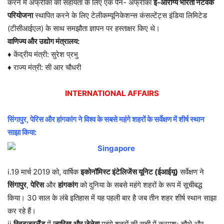
करने में अफ्रीका की सहायता के लिए एक पैन- अफ्रीका
ई-आरोग्य भारती नेटवर्क
परियोजना
स्थापित करने के लिए टेलीकम्यूनिकेशन्स कंसल्टेंट्स इंडिया लिमिटेड
(टीसीआईएल) के साथ समझौता ज्ञापन पर हस्ताक्षर किए थे।
वाणिज्य और उद्योग मंत्रालय:
♦ केंद्रीय मंत्री: सुरेश प्रभु
♦ राज्य मंत्री: सी आर चौधरी
INTERNATIONAL AFFAIRS
सिंगापुर, पेरिस और हांगकांग ने विश्व के सबसे महंगे शहरों के सर्वेक्षण में शीर्ष स्थान
साझा किया:
i.19 मार्च 2019 को, वार्षिक
इकोनॉमिस्ट इंटेलिजेंस यूनिट (ईआईयू)
सर्वेक्षण ने
सिंगापुर
,
पेरिस
और
हांगकांग
को दुनिया के सबसे महंगे शहरों के रूप में सूचीबद्ध
किया। 30 साल के लंबे इतिहास में यह पहली बार है जब तीन शहर शीर्ष स्थान साझा
कर रहे हैं।
ii.
स्विटज़रलैंड
में
ज्यूरिख और जेनेवा
महंगे शहरों की सूची में क्रमशः चौथे और