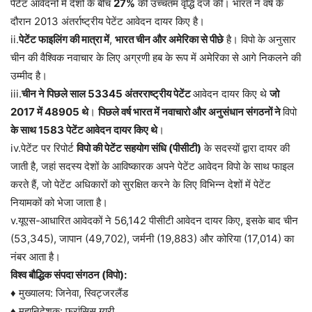
पेटेंट आवेदनों में देशों के बीच
27%
की उच्चतम वृद्धि दर्ज की। भारत ने वर्ष के
दौरान 2013 अंतर्राष्ट्रीय पेटेंट आवेदन दायर किए है।
ii.
पेटेंट फाइलिंग की मात्रा में
,
भारत चीन और अमेरिका से पीछे
है। विपो के अनुसार
चीन की वैश्विक नवाचार के लिए अग्रणी हब के रूप में अमेरिका से आगे निकलने की
उम्मीद है।
iii.
चीन ने पिछले साल 53345 अंतरराष्ट्रीय पेटेंट
आवेदन दायर किए थे
जो
2017 में 48905 थे
।
पिछले वर्ष भारत में नवाचारो और अनुसंधान संगठनों ने
विपो
के साथ 1583 पेटेंट आवेदन दायर किए थे
।
iv.पेटेंट पर रिपोर्ट
विपो की पेटेंट सहयोग संधि (पीसीटी)
के सदस्यों द्वारा दायर की
जाती है, जहां सदस्य देशों के आविष्कारक अपने पेटेंट आवेदन विपो के साथ फाइल
करते हैं, जो पेटेंट अधिकारों को सुरक्षित करने के लिए विभिन्न देशों में पेटेंट
नियामकों को भेजा जाता है।
v.यूएस-आधारित आवेदकों ने 56,142 पीसीटी आवेदन दायर किए, इसके बाद चीन
(53,345), जापान (49,702), जर्मनी (19,883) और कोरिया (17,014) का
नंबर आता है।
विश्व बौद्धिक संपदा संगठन (विपो):
♦ मुख्यालय: जिनेवा, स्विट्जरलैंड
♦ महानिदेशक: फ्रांसिस ग्र्यूरी