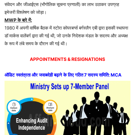
संवेदन
और
जीआईएस
(
भौगोलिक
सूचना
प्रणाली
)
का
लाभ
उठाकर
उपग्रह
इमेजरी
विश्लेषण
को
जोड़ा।
MWP
के
बारे
में
:
1980
में
अपनी
वार्षिक
बैठक
में
स्टोरा
कोपरबर्ग्स
बर्गस्लैग
एबी
द्वारा
इसकी
स्थापना
डॉ
मार्कस
वालेंबर्ग
द्वारा
की
गई
थी
,
जो
उनके
निदेशक
मंडल
के
सदस्य
और
अध्यक्ष
के
रूप
में
लंबे
समय
के
दौरान
की
गई
थी।
APPOINTMENTS & RESIGNATIONS
ऑडिट
स्वतंत्रता
और
जवाबदेही
बढ़ाने
के
लिए
गठित
7
सदस्य
समिति
: MCA