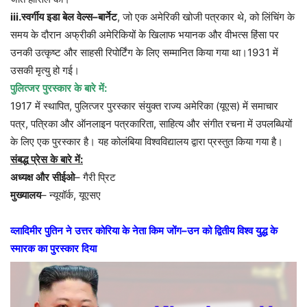
iii.
स्वर्गीय
इडा
बेल
वेल्स
–
बार्नेट
,
जो
एक
अमेरिकी
खोजी
पत्रकार
थे
,
को
लिंचिंग
के
समय
के
दौरान
अफ्रीकी
अमेरिकियों
के
खिलाफ
भयानक
और
वीभत्स
हिंसा
पर
उनकी
उत्कृष्ट
और
साहसी
रिपोर्टिंग
के
लिए
सम्मानित
किया
गया
था।
1931
में
उसकी
मृत्यु
हो
गई।
पुलित्जर
पुरस्कार
के
बारे
में
:
1917
में
स्थापित
,
पुलित्जर
पुरस्कार
संयुक्त
राज्य
अमेरिका
(
यूएस
)
में
समाचार
पत्र
,
पत्रिका
और
ऑनलाइन
पत्रकारिता
,
साहित्य
और
संगीत
रचना
में
उपलब्धियों
के
लिए
एक
पुरस्कार
है।
यह
कोलंबिया
विश्वविद्यालय
द्वारा
प्रस्तुत
किया
गया
है।
संबद्ध
प्रेस
के
बारे
में
:
अध्यक्ष
और
सीईओ
–
गैरी
प्रिट
मुख्यालय
–
न्यूयॉर्क
,
यूएसए
व्लादिमीर
पुतिन
ने
उत्तर
कोरिया
के
नेता
किम
जोंग
–
उन
को
द्वितीय
विश्व
युद्ध
के
स्मारक
का
पुरस्कार
दिया