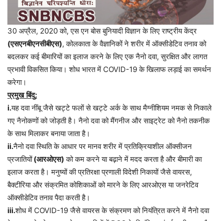
30 अप्रैल, 2020 को, एस एन बोस बुनियादी विज्ञान के लिए राष्ट्रीय केंद्र
(
एसएनबीएनसीबीएस
)
, कोलकाता के वैज्ञानिकों ने शरीर में ऑक्सीडेटिव तनाव को
बदलकर कई बीमारियों का इलाज करने के लिए एक नैनो दवा, सुरक्षित और लागत
प्रभावी विकसित किया। शोध भारत में COVID-19 के खिलाफ लड़ाई का समर्थन
करेगा।
प्रमुख
बिंदु
:
i.
यह
दवा
नींबू
जैसे
खट्टे
फलों
से
खट्टे
अर्क
के
साथ
मैग्नीशियम
नमक
से
निकाले
गए
नैनोकणों
को
जोड़ती
है।
नैनो
दवा
को
मैंगनीज
और
साइट्रेट
को
नैनो
तकनीक
के
साथ
मिलाकर
बनाया
जाता
है।
ii.
नैनो
दवा
स्थिति
के
आधार
पर
मानव
शरीर
में
प्रतिक्रियाशील
ऑक्सीजन
प्रजातियों
(
आरओएस
)
को
कम
करने
या
बढ़ाने
में
मदद
करता
है
और
बीमारी
का
इलाज
करता
है।
मनुष्यों
की
प्रतिरक्षा
प्रणाली
विदेशी
निकायों
जैसे
वायरस
,
बैक्टीरिया
और
संक्रमित
कोशिकाओं
को
मारने
के
लिए
आरओएस
या
जनरेटिव
ऑक्सीडेटिव
तनाव
पैदा
करती
है।
iii.
शोध
में
COVID-19
जैसे
वायरस
के
संक्रमण
को
नियंत्रित
करने
में
नैनो
दवा