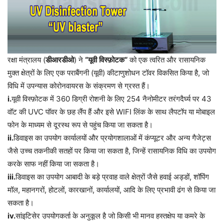
रक्षा मंत्रालय (
डीआरडीओ
) ने
“
यूवी
विस्फ़ोटक
“
को एक त्वरित और रासायनिक
मुक्त क्षेत्रों के लिए एक पराबैंगनी (यूवी) कीटाणुशोधन टॉवर विकसित किया है, जो
विधि में उपन्यास कोरोनवायरस के संक्रमण से ग्रस्त हैं।
i.
यूवी
विस्फ़ोटक
में
360
डिग्री
रोशनी
के
लिए
254
नैनोमीटर
तरंगदैर्घ्य
पर
43
वॉट
की
UVC
पॉवर
के
छह
लैंप
हैं
और
इसे
WIFI
लिंक
के
साथ
लैपटॉप
या
मोबाइल
फोन
के
माध्यम
से
दूरस्थ
रूप
से
पहुंच
किया
जा
सकता
है।
ii.
डिवाइस
का
उपयोग
कार्यालयों
और
प्रयोगशालाओं
में
कंप्यूटर
और
अन्य
गैजेट्स
जैसे
उच्च
तकनीकी
सतहों
पर
किया
जा
सकता
है
,
जिन्हें
रासायनिक
विधि
का
उपयोग
करके
साफ
नहीं
किया
जा
सकता
है।
iii.
डिवाइस
का
उपयोग
आबादी
के
बड़े
प्रवाह
वाले
क्षेत्रों
जैसे
हवाई
अड्डों
,
शॉपिंग
मॉल
,
महानगरों
,
होटलों
,
कारखानों
,
कार्यालयों
,
आदि
के
लिए
प्रभावी
ढंग
से
किया
जा
सकता
है।
iv.
सांइटिसेर
उपयोगकर्ता
के
अनुकूल
है
जो
किसी
भी
मानव
हस्तक्षेप
या
कमरे
के