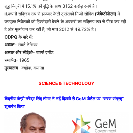
शुद्ध
बिक्री
में
15.1%
की
वृद्धि
के
साथ
3162
करोड़
रुपये
है।
ii.
कंपनी
सक्रिय
रूप
से
झज्जर
केटी
ट्रांसको
निजी
सीमित
(
जेकेटीपीएल
)
में
उपयुक्त
निवेशकों
को
हिस्सेदारी
बेचने
के
अवसरों
का
सक्रिय
रूप
से
पीछा
कर
रही
है
और
मूल्यांकन
कर
रही
है
,
जो
मार्च
2012
से
49.72%
है।
CDPQ
के
बारे
में
:
अध्यक्ष
–
रॉबर्ट
टेसियर
अध्यक्ष
और
सीईओ
–
चार्ल्स
एमोंड
स्थापित
–
1965
मुख्यालय
–
क्यूबेक
,
कनाडा
SCIENCE & TECHNOLOGY
केंद्रीय
मंत्री
नरेंद्र
सिंह
तोमर
ने
नई
दिल्ली
से
GeM
पोर्टल
पर
“
सरस
संग्रह
”
शुभारंभ
किया