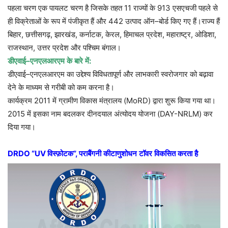
पहला
चरण
एक
पायलट
चरण
है
जिसके
तहत
11
राज्यों
के
913
एसएचजी
पहले
से
ही
विक्रेताओं
के
रूप
में
पंजीकृत
हैं
और
442
उत्पाद
ऑन
–
बोर्ड
किए
गए
हैं।राज्य
हैं
बिहार
,
छत्तीसगढ़
,
झारखंड
,
कर्नाटक
,
केरल
,
हिमाचल
प्रदेश
,
महाराष्ट्र
,
ओडिशा
,
राजस्थान
,
उत्तर
प्रदेश
और
पश्चिम
बंगाल।
डीएवाई
–
एनएलआरएम
के
बारे
में
:
डीएवाई
–
एनएलआरएम
का
उद्देश्य
विविधतापूर्ण
और
लाभकारी
स्वरोजगार
को
बढ़ावा
देने
के
माध्यम
से
गरीबी
को
कम
करना
है।
कार्यक्रम
2011
में
ग्रामीण
विकास
मंत्रालय
(MoRD)
द्वारा
शुरू
किया
गया
था।
2015
में
इसका
नाम
बदलकर
दीनदयाल
अंत्योदय
योजना
(DAY-NRLM)
कर
दिया
गया।
DRDO “UV
विस्फ़ोटक
”,
पराबैंगनी
कीटाणुशोधन
टॉवर
विकसित
करता
है