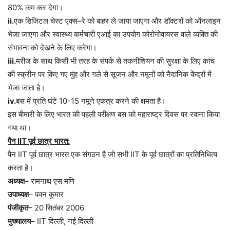
80%
कम
कर
देगा।
ii.
एक
डिजिटल
चेस्ट
एक्स
–
रे
को
बाहर
ले
जाया
जाएगा
और
डॉक्टरों
को
ऑनलाइन
भेजा
जाएगा
और
स्वास्थ्य
कर्मचारी
एआई
का
उपयोग
कोरोनोवायरस
वाले
व्यक्ति
की
संभावना
को
देखने
के
लिए
करेगा।
iii.
मरीज
के
साथ
किसी
भी
तरह
के
संपर्क
से
तकनीशियन
की
सुरक्षा
के
लिए
कांच
की
स्क्रीन
पर
किए
गए
मुंह
और
गले
से
सूजन
और
नमूनों
को
नैदानिक
केंद्रों
में
भेजा
जाता
है।
iv.
बस
में
प्रति
घंटे
10-15
नमूने
एकत्र
करने
की
क्षमता
है।
इस
बीमारी
के
लिए
भारत
की
पहली
परीक्षण
बस
को
महाराष्ट्र
दिवस
पर
रवाना
किया
गया
था।
पैन
IIT
पूर्व
छात्र
भारत
:
पैन
IIT
पूर्व
छात्र
भारत
एक
संगठन
है
जो
सभी
IIT
के
पूर्व
छात्रों
का
प्रतिनिधित्व
करता
है।
अध्यक्ष
–
रामनाथ
एस
मणि
उपाध्यक्ष
–
पवन
कुमार
पंजीकृत
– 20
सितंबर
2006
मुख्यालय
– IIT
दिल्ली
,
नई
दिल्ली