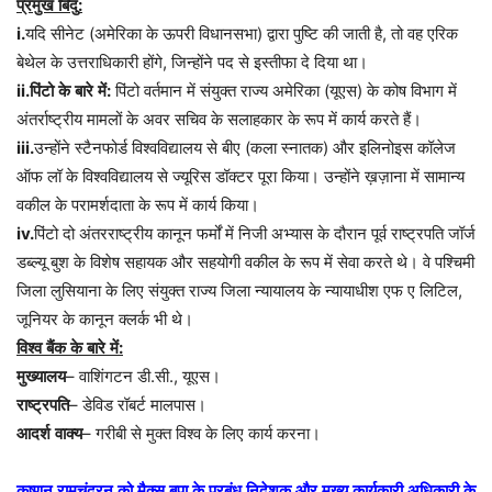
प्रमुख
बिंदु
:
i.
यदि
सीनेट
(
अमेरिका
के
ऊपरी
विधानसभा
)
द्वारा
पुष्टि
की
जाती
है
,
तो
वह
एरिक
बेथेल
के
उत्तराधिकारी
होंगे
,
जिन्होंने
पद
से
इस्तीफा
दे
दिया
था।
ii.
पिंटो
के
बारे
में
:
पिंटो
वर्तमान
में
संयुक्त
राज्य
अमेरिका
(
यूएस
)
के
कोष
विभाग
में
अंतर्राष्ट्रीय
मामलों
के
अवर
सचिव
के
सलाहकार
के
रूप
में
कार्य
करते
हैं।
iii.
उन्होंने
स्टैनफोर्ड
विश्वविद्यालय
से
बीए
(
कला
स्नातक
)
और
इलिनोइस
कॉलेज
ऑफ
लॉ
के
विश्वविद्यालय
से
ज्यूरिस
डॉक्टर
पूरा
किया।
उन्होंने
ख़ज़ाना
में
सामान्य
वकील
के
परामर्शदाता
के
रूप
में
कार्य
किया।
iv.
पिंटो
दो
अंतरराष्ट्रीय
कानून
फर्मों
में
निजी
अभ्यास
के
दौरान
पूर्व
राष्ट्रपति
जॉर्ज
डब्ल्यू
बुश
के
विशेष
सहायक
और
सहयोगी
वकील
के
रूप
में
सेवा
करते
थे।
वे
पश्चिमी
जिला
लुसियाना
के
लिए
संयुक्त
राज्य
जिला
न्यायालय
के
न्यायाधीश
एफ
ए
लिटिल
,
जूनियर
के
कानून
क्लर्क
भी
थे।
विश्व
बैंक
के
बारे
में
:
मुख्यालय
–
वाशिंगटन
डी
.
सी
.,
यूएस।
राष्ट्रपति
–
डेविड
रॉबर्ट
मालपास।
आदर्श
वाक्य
–
गरीबी
से
मुक्त
विश्व
के
लिए
कार्य
करना।
कृष्णन
रामचंद्रन
को
मैक्स
बूपा
के
प्रबंध
निदेशक
और
मुख्य
कार्यकारी
अधिकारी
के