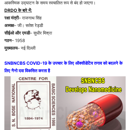
आकस्मिक
उद्घाटन
के
समय
स्वचालित
रूप
से
बंद
हो
जाएगा।
DRDO
के
बारे
में
:
रक्षा
मंत्री
–
राजनाथ
सिंह
अध्यक्ष
–
जी।
सतेश
रेड्डी
सीईओ
और
एमडी
–
सुधीर
मिश्रा
गठन
–
1958
मुख्यालय
–
नई
दिल्ली
SNBNCBS COVID-19
के
उपचार
के
लिए
ऑक्सीडेटिव
तनाव
को
बदलने
के
लिए
नैनो
दवा
विकसित
करता
है