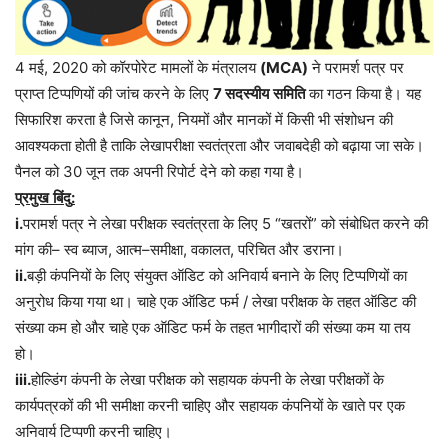
4 मई, 2020 को कॉरपोरेट मामलों के मंत्रालय
(MCA)
ने परामर्श पत्र पर
प्राप्त टिप्पणियों की जांच करने के लिए
7
सदस्यीय
समिति
का गठन किया है। यह
सिफारिश करता है जिसे कानून, नियमों और मानकों में किसी भी संशोधन की
आवश्यकता होती है ताकि लेखापरीक्षा स्वतंत्रता और जवाबदेही को बढ़ाया जा सके।
पैनल
को
30
जून
तक
अपनी
रिपोर्ट
देने
को
कहा
गया
है।
प्रमुख
बिंदु
:
i.
परामर्श
पत्र
ने
लेखा
परीक्षक
स्वतंत्रता
के
लिए
5 “
खतरों
”
को
संबोधित
करने
की
मांग
की
–
स्व
ब्याज
,
आत्म
–
समीक्षा
,
वकालत
,
परिचित
और
डराना।
ii.
बड़ी
कंपनियों
के
लिए
संयुक्त
ऑडिट
को
अनिवार्य
बनाने
के
लिए
टिप्पणियों
का
अनुरोध
किया
गया
था।
चाहे
एक
ऑडिट
फर्म
/
लेखा
परीक्षक
के
तहत
ऑडिट
की
संख्या
कम
हो
और
चाहे
एक
ऑडिट
फर्म
के
तहत
भागीदारों
की
संख्या
कम
या
तय
हो।
iii.
होल्डिंग
कंपनी
के
लेखा
परीक्षक
को
सहायक
कंपनी
के
लेखा
परीक्षकों
के
कार्यपत्रकों
की
भी
समीक्षा
करनी
चाहिए
और
सहायक
कंपनियों
के
खाते
पर
एक
अनिवार्य
टिप्पणी
करनी
चाहिए।