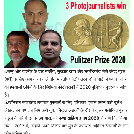
i.
जम्मू और कश्मीर के
दार
यासीन
,
मुख्तार
खान
और
चन्नीअनंद
जैसे संबद्ध प्रेस
(एपी) के लिए काम करने वाले तीन भारतीय फोटो पत्रकारों ने घाटी में अपने जीवन
की हड़ताली छवियों के लिए विशेषता फोटोग्राफी में 2020 पुलित्जर पुरस्कार जीता
है।
ii.
कॉलसन
व्हाइटहेड
लगातार
पुस्तकों
के
लिए
पुलित्जर
प्राप्त
करने
वाले
दुर्लभ
लेखक
बन
गए
जब
जिम
क्रो
युग
,
‘
निकल
लड़कों
’
के
दौरान
क्रूर
फ्लोरिडा
सुधार
स्कूल
के
बारे
में
उनके
उपन्यास
,
को
कथा
साहित्य
इनाम
2020
से
सम्मानित
किया
गया।
2017
में
,
उन्होंने
अपने
सिविल
वार
युग
के
उपन्यास
‘
भूमिगत
रेलमार्ग
‘
के
लिए
जीत
हासिल
की।