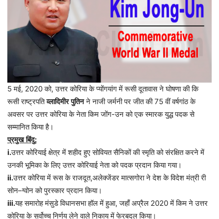
5 मई, 2020 को, उत्तर कोरिया के प्योंगयांग में रूसी दूतावास ने घोषणा की कि
रूसी राष्ट्रपति
व्लादिमीर
पुतिन
ने नाजी जर्मनी पर जीत की 75 वीं वर्षगांठ के
अवसर पर उत्तर कोरिया के नेता किम जोंग-उन को एक स्मारक युद्ध पदक से
सम्मानित किया है।
प्रमुख
बिंदु
:
i.
उत्तर
कोरियाई
क्षेत्र
में
शहीद
हुए
सोवियत
सैनिकों
की
स्मृति
को
संरक्षित
करने
में
उनकी
भूमिका
के
लिए
उत्तर
कोरियाई
नेता
को
पदक
प्रदान
किया
गया।
ii.
उत्तर
कोरिया
में
रूस
के
राजदूत
,
अलेक्जेंडर
मात्सगोरा
ने
देश
के
विदेश
मंत्री
री
सोन
–
ग्वोन
को
पुरस्कार
प्रदान
किया।
iii.
यह
समारोह
मंसुडे
विधानसभा
हॉल
में
हुआ
,
जहाँ
अप्रैल
2020
में
किम
ने
उत्तर
कोरिया
के
सर्वोच्च
निर्णय
लेने
वाले
निकाय
में
फेरबदल
किया।