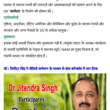
माध्यम
से
सदस्य
राज्यों
की
जरूरतों
और
आवश्यकताओं
की
पहचान
करने
के
लिए
एक
‘
कार्यदल
‘
के
निर्माण
की
घोषणा
की।
प्रतिभागियों
एशिया
,
अफ्रीका
,
लैटिन
अमेरिका
और
कैरिबियन
और
यूरोप
के
सदस्य
राज्यों
और
सरकार
और
अन्य
नेताओं
के
30
से
अधिक
प्रमुख।
मुख्यालय
इसका
कोई
स्थायी
निकाय
और
मुख्यालय
नहीं
है।संयुक्त
राष्ट्र
के
अध्यक्ष
–
कार्यालय
के
स्थायी
प्रतिनिधि
के
नेतृत्व
में
समन्वय
ब्यूरो
, NAM
का
मुख्य
निकाय
है
,
जो
स्थायी
आधार
पर
संचालित
होता
है।
डॉ।
जितेंद्र
सिंह
ने
वीडियो
सम्मेलन
के
माध्यम
से
बांस
कॉन्क्लेव
में
भाग
लिया