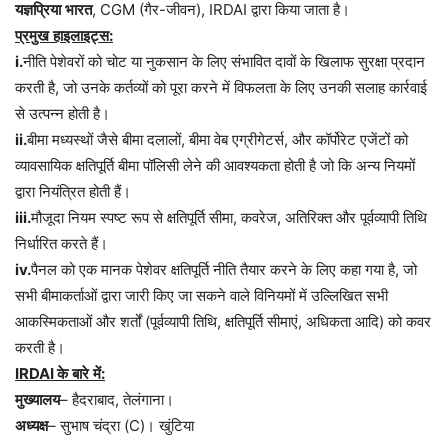
यज्ञप्रिया
भारत
, CGM (गैर-जीवन), IRDAI द्वारा किया जाता है।
प्रमुख
हाइलाइट्स
:
i.
नीति
पेशेवरों
को
चोट
या
नुकसान
के
लिए
संभावित
दावों
के
खिलाफ
सुरक्षा
प्रदान
करती
है
,
जो
उनके
कर्तव्यों
को
पूरा
करने
में
विफलता
के
लिए
उनकी
सलाह
कार्रवाई
से
उत्पन्न
होती
है।
ii.
बीमा
मध्यस्थों
जैसे
बीमा
दलालों
,
बीमा
वेब
एग्रीगेटर्स
,
और
कॉर्पोरेट
एजेंटों
को
व्यावसायिक
क्षतिपूर्ति
बीमा
पॉलिसी
लेने
की
आवश्यकता
होती
है
जो
कि
अन्य
नियमों
द्वारा
नियंत्रित
होती
हैं।
iii.
मौजूदा
नियम
स्पष्ट
रूप
से
क्षतिपूर्ति
सीमा
,
कवरेज
,
अतिरिक्त
और
पूर्वव्यापी
तिथि
निर्धारित
करते
हैं।
iv.
पैनल
को
एक
मानक
पेशेवर
क्षतिपूर्ति
नीति
तैयार
करने
के
लिए
कहा
गया
है
,
जो
सभी
बीमाकर्ताओं
द्वारा
जारी
किए
जा
सकने
वाले
विनियमों
में
उल्लिखित
सभी
आकस्मिकताओं
और
शर्तों
(
पूर्वव्यापी
तिथि
,
क्षतिपूर्ति
सीमाएं
,
अधिकता
आदि
)
को
कवर
करती
है।
IRDAI
के
बारे
में
:
मुख्यालय
–
हैदराबाद
,
तेलंगाना।
अध्यक्ष
–
सुभाष
चंद्रा
(C)
।
खुंटिया