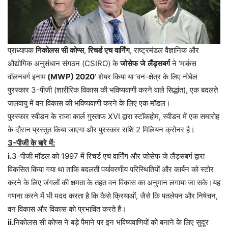
प्राध्यापक
निकोलस
सी
कोप्स
,
रिचर्ड
एच
वार्निंग
, राष्ट्रमंडल वैज्ञानिक और
औद्योगिक अनुसंधान संगठन (CSIRO) के
जोसेफ
जे
लैंड्सबर्ग
ने ‘मार्कस
वॉलनबर्ग इनाम
(MWP) 2020
‘ शेयर किया या ’वन-क्षेत्र के लिए नोबेल
पुरस्कार 3-पीजी (शारीरिक विकास की भविष्यवाणी करने वाले सिद्धांत), एक बदलते
जलवायु में वन विकास की भविष्यवाणी करने के लिए एक मॉडल।
पुरस्कार
स्वीडन
के
राजा
कार्ल
गुस्ताफ
XVI
द्वारा
स्टॉकहोम
,
स्वीडन
में
एक
समारोह
के
दौरान
प्रस्तुत
किया
जाएगा
और
पुरस्कार
राशि
2
मिलियन
क्रोनर
है।
3-
पीजी
के
बारे
में
:
i.
3-
पीजी
मॉडल
को
1997
में
रिचर्ड
एच
वार्निंग
और
जोसेफ
जे
लैंड्सबर्ग
द्वारा
विकसित
किया
गया
था
ताकि
बदलती
पर्यावरणीय
परिस्थितियों
और
कार्बन
को
स्टोर
करने
के
लिए
जंगलों
की
क्षमता
के
तहत
वन
विकास
का
अनुमान
लगाया
जा
सके।यह
गणना
करने
में
भी
मदद
करता
है
कि
कैसे
क्रियाओं
,
जैसे
कि
पतलेपन
और
निषेचन
,
वन
विकास
और
विकास
को
प्रभावित
करते
हैं।
ii.
निकोलस
सी
कोप्स
ने
बड़े
पैमाने
पर
इन
भविष्यवाणियों
को
बनाने
के
लिए
सुदूर