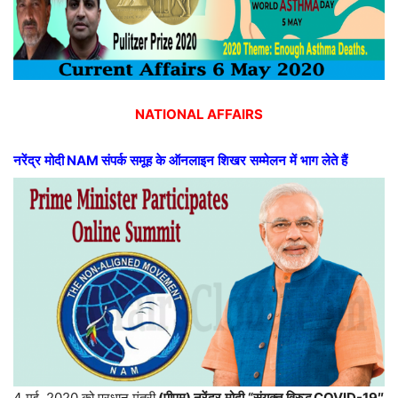
NATIONAL AFFAIRS
नरेंद्र
मोदी
NAM
संपर्क
समूह
के
ऑनलाइन
शिखर
सम्मेलन
में
भाग
लेते
हैं
4 मई, 2020 को प्रधान मंत्री
(
पीएम
)
नरेंद्र
मोदी
“
संयुक्त
विरुद्ध
COVID-19″