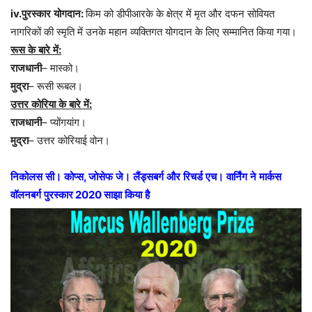
iv.
पुरस्कार
योगदान
:
किम
को
डीपीआरके
के
क्षेत्र
में
मृत
और
दफन
सोवियत
नागरिकों
की
स्मृति
में
उनके
महान
व्यक्तिगत
योगदान
के
लिए
सम्मानित
किया
गया।
रूस
के
बारे
में
:
राजधानी
–
मास्को।
मुद्रा
–
रूसी
रूबल।
उत्तर
कोरिया
के
बारे
में
:
राजधानी
–
प्योंगयांग।
मुद्रा
–
उत्तर
कोरियाई
वोन।
निकोलस
सी।
कोप्स
,
जोसेफ
जे।
लैंड्सबर्ग
और
रिचर्ड
एच।
वार्निंग
ने
मार्कस
वॉलनबर्ग
पुरस्कार
2020
साझा
किया
है