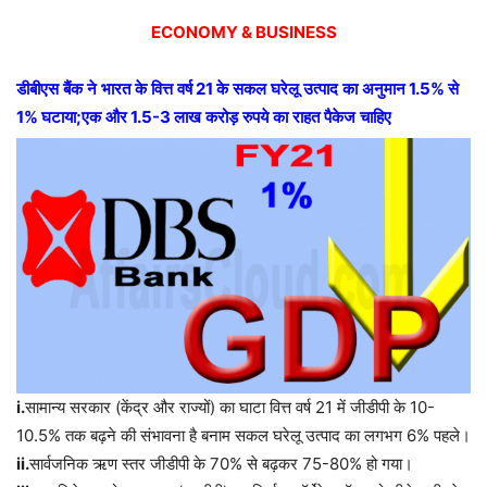
ECONOMY & BUSINESS
डीबीएस
बैंक
ने
भारत
के
वित्त
वर्ष
21
के
सकल
घरेलू
उत्पाद
का
अनुमान
1.5%
से
1%
घटाया
;
एक
और
1.5-3
लाख
करोड़
रुपये
का
राहत
पैकेज
चाहिए
i.
सामान्य सरकार (केंद्र और राज्यों) का घाटा वित्त वर्ष 21 में जीडीपी के 10-
10.5% तक बढ़ने की संभावना है बनाम सकल घरेलू उत्पाद का लगभग 6% पहले।
ii.
सार्वजनिक
ऋण
स्तर
जीडीपी
के
70%
से
बढ़कर
75-80%
हो
गया।