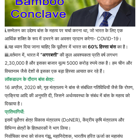
i.
सम्मेलन का उद्देश्य बांस के महत्व पर चर्चा करना था, जो भारत के लिए एक
आर्थिक शक्ति के रूप में उभरने का अवसर प्रदान करेगा- COVID-19।
ii.
यह
ध्यान
दिया
जाना
चाहिए
कि
पूर्वोत्तर
में
भारत
का
60%
हिस्सा
बांस
का
है।
iii.
वर्तमान
में
,
भारत
में
“
अगरबत्ती
“
की
कुल
आवश्यकता
प्रति
वर्ष
लगभग
2,30,000
है
और
इसका
बाजार
मूल्य
5000
करोड़
रुपये
तक
है।
हम
चीन
और
वियतनाम
जैसे
देशों
से
इसका
एक
बड़ा
हिस्सा
आयात
कर
रहे
हैं।
लॉकडाउन
के
दौरान
बांस
क्षेत्र
:
16
अप्रैल
, 2020
को
,
गृह
मंत्रालय
ने
बांस
से
संबंधित
गतिविधियों
जैसे
कि
रोपण
,
प्रक्रिया
आदि
की
अनुमति
दी
,
जिसने
अर्थव्यवस्था
के
संबंध
में
बांस
के
महत्व
को
दिखाया
है।
प्रतिभागियों
:
इसमें
पूर्वोत्तर
क्षेत्र
विकास
मंत्रालय
(DoNER),
केंद्रीय
कृषि
मंत्रालय
और
विभिन्न
क्षेत्रों
के
हितधारकों
ने
भाग
लिया।
निर्वाचिका
सभा
को
संजय
गंझू
,
महानिदेशक
,
भारतीय
हरित
ऊर्जा
का
महासंघ