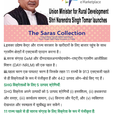
i.
इसका उद्देश्य केंद्र और राज्य सरकार के खरीदारों के लिए बाजार पहुंच के साथ
ग्रामीण क्षेत्रों में एसएचजी प्रदान करना है।
ii.
सरस
संग्रह
GeM
और
दीनदयालअनत्योदययोग
–
राष्ट्रीय
ग्रामीण
आजीविका
मिशन
(DAY-NRLM)
की
एक
पहल
है।
iii.
पहला
चरण
एक
पायलट
चरण
है
जिसके
तहत
11
राज्यों
के
913
एसएचजी
पहले
से
ही
विक्रेताओं
के
रूप
में
पंजीकृत
हैं
और
442
उत्पाद
ऑन
–
बोर्ड
किए
गए
हैं।
SHG
विक्रेताओं
के
लिए
5
उत्पाद
श्रेणियाँ
:
SHG
विक्रेता
अपने
उत्पादों
को
5
उत्पाद
श्रेणियों
(i)
हस्तशिल्प
, (ii)
हथकरघा
और
वस्त्र
, (iii)
कार्यालय
सामान
, (iv)
किराना
और
पेंट्री
,
और
(v)
व्यक्तिगत
देखभाल
और
स्वच्छता
में
सूचीबद्ध
कर
सकेंगे।
11
राज्य
पहले
से
ही
सारस
संग्रह
के
लिए
विक्रेता
के
रूप
में
पंजीकृत
हैं
: