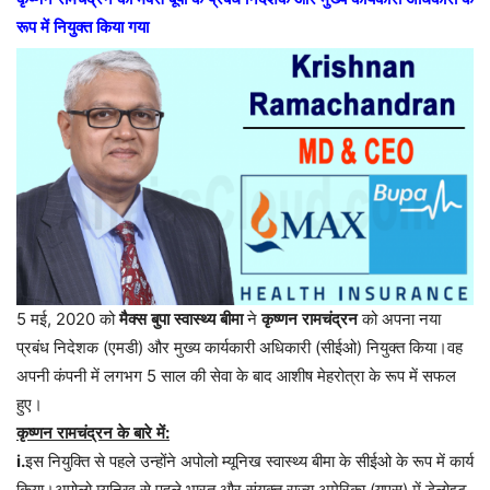
रूप
में
नियुक्त
किया
गया
5 मई, 2020 को
मैक्स
बुपा
स्वास्थ्य
बीमा
ने
कृष्णन
रामचंद्रन
को अपना नया
प्रबंध निदेशक (एमडी) और मुख्य कार्यकारी अधिकारी (सीईओ) नियुक्त किया।वह
अपनी कंपनी में लगभग 5 साल की सेवा के बाद आशीष मेहरोत्रा ​​के रूप में सफल
हुए।
कृष्णन
रामचंद्रन
के
बारे
में
:
i.
इस
नियुक्ति
से
पहले
उन्होंने
अपोलो
म्यूनिख
स्वास्थ्य
बीमा
के
सीईओ
के
रूप
में
कार्य
किया।अपोलो
म्यूनिख
से
पहले
भारत
और
संयुक्त
राज्य
अमेरिका
(
यूएस
)
में
डेलोइट