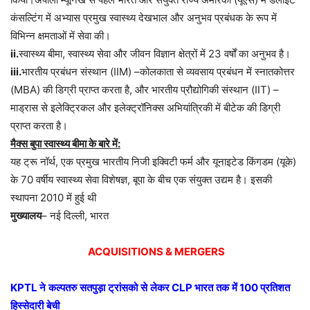
कंसल्टिंग
में
अभ्यास
प्रमुख
स्वास्थ्य
देखभाल
और
अनुभव
प्रबंधक
के
रूप
में
विभिन्न
क्षमताओं
में
सेवा
की।
ii.
स्वास्थ्य
बीमा
,
स्वास्थ्य
सेवा
और
जीवन
विज्ञान
क्षेत्रों
में
23
वर्षों
का
अनुभव
है।
iii.
भारतीय
प्रबंधन
संस्थान
(IIM) –
कोलकाता
से
व्यवसाय
प्रबंधन
में
स्नातकोत्तर
(MBA)
की
डिग्री
प्राप्त
करता
है
,
और
भारतीय
प्रौद्योगिकी
संस्थान
(IIT) –
माड्रास
से
इलेक्ट्रिकल
और
इलेक्ट्रॉनिक्स
अभियांत्रिकी
में
बीटेक
की
डिग्री
प्राप्त
करता
है।
मैक्स बुपा स्वास्थ्य बीमा के बारे में:
यह
ट्रू
नॉर्थ
,
एक
प्रमुख
भारतीय
निजी
इक्विटी
फर्म
और
यूनाइटेड
किंगडम
(
यूके
)
के
70
वर्षीय
स्वास्थ्य
सेवा
विशेषज्ञ
,
बूपा
के
बीच
एक
संयुक्त
उद्यम
है।
इसकी
स्थापना
2010
में
हुई
थी
मुख्यालय
–
नई
दिल्ली
,
भारत
ACQUISITIONS & MERGERS
KPTL
ने
कल्पतरु
सतपुड़ा
ट्रांसको
से
लेकर
CLP
भारत
तक
में
100
प्रतिशत
हिस्सेदारी
बेची