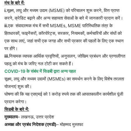
मंच
के
बारे
में
:
i.
सूक्ष्म
,
लघु
और
मध्यम
उद्यम
(MSME)
को
परिचालन
शुरू
करने
,
वित्त
प्राप्त
करने
,
क्रेडिट
बढ़ाने
और
अन्य
सहायता
सेवाओं
के
बारे
में
जानकारी
प्रदान
करें।
ii.
एक
संवादात्मक
मंच
में
सभी
MSMEs, MSME
पारिस्थितिक
तंत्र
के
हितधारकों
,
फाइनेंसरों
,
कॉरपोरेट्स
,
सरकार
,
नियामकों
,
कर्मचारियों
और
संघों
को
एक
साथ
लाएं
,
जहां
सभी
एक
जगह
और
सभी
प्रकार
की
पहलों
के
लिए
एक
स्थान
पर
होंगे।
iii.
नियामक
व्यापक
आर्थिक
प्रवृत्तियों
,
अनुपालन
,
जोखिम
प्रबंधन
और
प्रणालीगत
पहलू
को
मंच
के
जरिए
नल
टोटी
कर
सकते
हैं।
COVID-19
के
संबंध
में
सिडबी
द्वारा
अन्य
पहल
सूक्ष्म
,
लघु
और
मध्यम
उद्यमों
(MSMEs)
का
समर्थन
करने
के
लिए
विशेष
तरलता
योजनाएं
शुरू
की।
घोषणा
की
कि
यह
एसएमई
को
1
करोड़
रुपये
तक
की
आपातकालीन
कार्यशील
पूंजी
प्रदान
करेगा।
सिडबी
के
बारे
में
:
मुख्यालय
–
लखनऊ
,
उत्तर
प्रदेश
अध्यक्ष
और
प्रबंध
निदेशक
(
एमडी
)
–
मोहम्मद
मुस्तफा