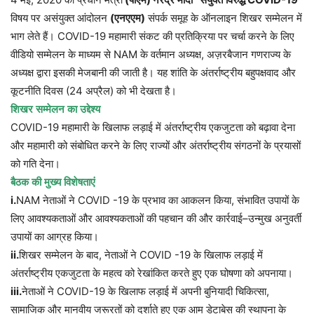
विषय पर असंयुक्त आंदोलन
(
एनएएम
)
संपर्क समूह के ऑनलाइन शिखर सम्मेलन में
भाग लेते हैं। COVID-19 महामारी संकट की प्रतिक्रिया पर चर्चा करने के लिए
वीडियो सम्मेलन के माध्यम से NAM के वर्तमान अध्यक्ष, अज़रबैजान गणराज्य के
अध्यक्ष द्वारा इसकी मेजबानी की जाती है। यह शांति के अंतर्राष्ट्रीय बहुपक्षवाद और
कूटनीति दिवस (24 अप्रैल) को भी देखता है।
शिखर
सम्मेलन
का
उद्देश्य
COVID-19
महामारी
के
खिलाफ
लड़ाई
में
अंतर्राष्ट्रीय
एकजुटता
को
बढ़ावा
देना
और
महामारी
को
संबोधित
करने
के
लिए
राज्यों
और
अंतर्राष्ट्रीय
संगठनों
के
प्रयासों
को
गति
देना।
बैठक
की
मुख्य
विशेषताएं
i.
NAM
नेताओं
ने
COVID -19
के
प्रभाव
का
आकलन
किया
,
संभावित
उपायों
के
लिए
आवश्यकताओं
और
आवश्यकताओं
की
पहचान
की
और
कार्रवाई
–
उन्मुख
अनुवर्ती
उपायों
का
आग्रह
किया।
ii.
शिखर
सम्मेलन
के
बाद
,
नेताओं
ने
COVID -19
के
खिलाफ
लड़ाई
में
अंतर्राष्ट्रीय
एकजुटता
के
महत्व
को
रेखांकित
करते
हुए
एक
घोषणा
को
अपनाया।
iii.
नेताओं
ने
COVID-19
के
खिलाफ
लड़ाई
में
अपनी
बुनियादी
चिकित्सा
,
सामाजिक
और
मानवीय
जरूरतों
को
दर्शाते
हुए
एक
आम
डेटाबेस
की
स्थापना
के