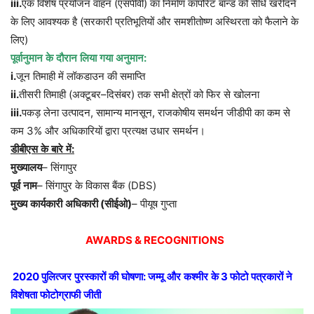
iii.
एक
विशेष
प्रयोजन
वाहन
(
एसपीवी
)
का
निर्माण
कॉर्पोरेट
बॉन्ड
को
सीधे
खरीदने
के
लिए
आवश्यक
है
(
सरकारी
प्रतिभूतियों
और
समशीतोष्ण
अस्थिरता
को
फैलाने
के
लिए
)
पूर्वानुमान
के
दौरान
लिया
गया
अनुमान
:
i.
जून
तिमाही
में
लॉकडाउन
की
समाप्ति
ii.
तीसरी
तिमाही
(
अक्टूबर
–
दिसंबर
)
तक
सभी
क्षेत्रों
को
फिर
से
खोलना
iii.
पकड़
लेना
उत्पादन
,
सामान्य
मानसून
,
राजकोषीय
समर्थन
जीडीपी
का
कम
से
कम
3%
और
अधिकारियों
द्वारा
प्रत्यक्ष
उधार
समर्थन।
डीबीएस
के
बारे
में
:
मुख्यालय
–
सिंगापुर
पूर्व
नाम
–
सिंगापुर
के
विकास
बैंक
(DBS)
मुख्य
कार्यकारी
अधिकारी
(
सीईओ
)
–
पीयूष
गुप्ता
AWARDS & RECOGNITIONS
2020
पुलित्जर
पुरस्कारों
की
घोषणा
:
जम्मू
और
कश्मीर
के
3
फोटो
पत्रकारों
ने
विशेषता
फोटोग्राफी
जीती