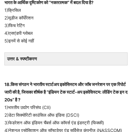
भारत के आर्थिक दृष्टिकोण को “नकारात्मक” में बदल दिया है?
1)क्रिसिल
2)मूडीज कॉर्पोरेशन
3)फिच रेटिंग
4)एसएंडपी ग्लोबल
5)इनमें से कोई नहीं
उत्तर & स्पष्टीकरण
18.किस संगठन ने भारतीय स्टार्टअप इकोसिस्टम और जॉब जनरेशन पर एक रिपोर्ट
जारी की है, जिसका शीर्षक है “इंडियन टेक स्टार्ट-अप इकोसिस्टम: लीडिंग टेक इन द
20s” है ?
1)भारतीय उद्योग परिसंघ (CII)
2)डेटा सिक्योरिटी काउंसिल ऑफ इंडिया (DSCI)
3)फेडरेशन ऑफ इंडियन चैंबर्स ऑफ कॉमर्स एंड इंडस्ट्री (फिक्की)
4)नेशनल एसोसिएशन ऑफ सॉफ्टवेयर एंड सर्विसेज कंपनीज (NASSCOM)