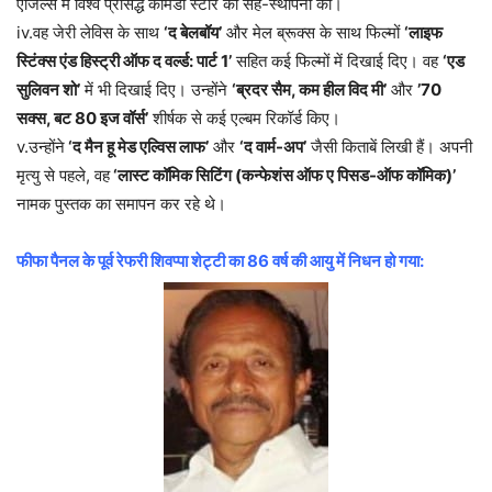
एंजिल्स में विश्व प्रसिद्ध कॉमेडी स्टोर की सह-स्थापना की।
iv.वह जेरी लेविस के साथ
‘द बेलबॉय’
और मेल ब्रूक्स के साथ फिल्मों
‘लाइफ
स्टिंक्स एंड हिस्ट्री ऑफ द वर्ल्ड: पार्ट 1’
सहित कई फिल्मों में दिखाई दिए। वह
‘एड
सुलिवन शो’
में भी दिखाई दिए। उन्होंने
‘ब्रदर सैम, कम हील विद मी’
और
’70
सक्स, बट 80 इज वॉर्स’
शीर्षक से कई एल्बम रिकॉर्ड किए।
v.उन्होंने
‘द मैन हू मेड एल्विस लाफ’
और
‘द वार्म-अप’
जैसी किताबें लिखी हैं। अपनी
मृत्यु से पहले, वह
‘लास्ट कॉमिक सिटिंग (कन्फेशंस ऑफ ए पिसड-ऑफ कॉमिक)’
नामक पुस्तक का समापन कर रहे थे।
फीफा पैनल के पूर्व रेफरी शिवप्पा शेट्टी का 86 वर्ष की आयु में निधन हो गया: