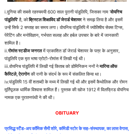
i.दुनिया की सबसे रहस्यमयी 600 साल पुरानी पांडुलिपि, जिसका नाम ‘
वोयनिच
पांडुलिपि’
है, को
ब्रिस्टल शिक्षाविद डॉ जेरार्ड चेशायर
ने समझ लिया है और इसमें
उन्हें सिर्फ 2 सप्ताह का समय लगा। वोयनिच पांडुलिपि में ज्योतिषीय सेक्स टिप्स,
पेरेंटिंग और मनोविज्ञान, गर्भपात सलाह और हर्बल उपचार के बारे में जानकारी
शामिल है।
ii.
रोमांस स्टडीज जनरल
में प्रकाशित डॉ जेरार्ड चेशायर के पत्र के अनुसार,
पांडुलिपि एक मृत भाषा प्रोटो-रोमांस में लिखी गई थी।
iii.वोयनिच पांडुलिपि में लिखी गई किताब को डोमिनिकन ननों ने
मारिया ऑफ
कैस्टिले, ऐरागोन
की रानी के संदर्भ के रूप में संकलित किया था।
iv.पांडुलिपि 15 वीं शताब्दी के मध्य में लिखी गई थी और इसमें कैथोलिक और रोमन
मूर्तिपूजक धार्मिक विश्वास शामिल हैं। पुस्तक की खोज 1912 में विलफ्रिड वोयनिच
नामक एक पुरातनपंथी ने की थी।
OBITUARY
प्रसिद्ध स्टैंड-अप कॉमिक सैमी शोरे, कॉमेडी स्टोर के सह-संस्थापक, का लास वेगास,