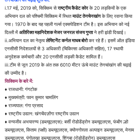
i.17 मई, 2019 को, सिक्किम से
राष्ट्रीय कैडेट कोर
के 20 लड़कियों के एक
अभियान दल को पश्चिमी सिक्किम में स्थित
माउंट तेनचेनखांग
के लिए रवाना किया
गया। 1970 के बाद यह पहली गर्ल्स एक्सपेडिशन टीम है। इस अभियान को नई
दिल्ली में
अतिरिक्त महानिदेशक मेजर जनरल संजय गुप्ता
ने हरी झंडी दिखाई।
ii.अभियान दल का नेतृत्व
लेफ्टिनेंट कर्नल माधब बोरो
कर रहे हैं। इसमें ऑल इंडिया
एनसीसी निदेशालयों से 3 अधिकारी (चिकित्सा अधिकारी सहित), 17 स्थायी
अनुदेशक कर्मचारी और 20 एनसीसी लड़की कैडेट शामिल हैं।
iii.टीम से जून 2019 के अंत तक 6010 मीटर ऊंचे माउंट तेनचांखांग की चढ़ाई
की उम्मीद है।
सिक्किम के बारे में:
♦ राजधानी: गंगटोक
♦ मुख्यमंत्री: पवन कुमार चामलिंग
♦ राज्यपाल: गंगा प्रसाद
♦ राष्ट्रीय उद्यान: खंगचेंदज़ोंगा राष्ट्रीय उद्यान
♦ वन्यजीव अभयारण्य (डब्ल्यूएलएस): बर्सी रोडोडेंड्रोन डब्ल्यूएलएस, फंबोंग ल्हो
डब्ल्यूएलएस, किताम (पक्षी) डब्ल्यूएलएस, क्योनगोस्ला अल्पाइन डब्ल्यूएलएस, मेनाम
डब्ल्यूएलएस, पंगोलखा डब्ल्यूएलएस, शिंगबा (रोडोडेंड्रोन) डब्ल्यूएलएस