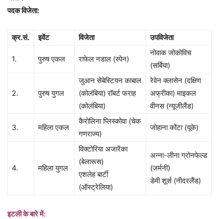
पदक विजेता:
क्र.सं.
इवेंट
विजेता
उपविजेता
नोवाक जोकोविच
1.
पुरुष एकल
राफेल नडाल (स्पेन)
(सर्बिया)
जुआन सेबेस्टियन काबाल
रेवेन क्लासेन (दक्षिण
2.
पुरुष युगल
(कोलंबिया) रॉबर्ट फराह
अफ्रीका) माइकल
(कोलंबिया)
वीनस (न्यूजीलैंड)
कैरोलिना प्लिस्कोवा (चेक
3.
महिला एकल
जोहाना कोंटा (यूके)
गणराज्य)
विक्टोरिया अजारेंका
अन्ना-लीना ग्रोनफेल्ड
(बेलारूस)
4.
महिला युगल
(जर्मनी)
एशलेह बार्टी
डेमी शूर्स (नीदरलैंड)
(ऑस्ट्रेलिया)
इटली के बारे में: