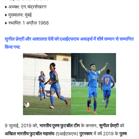
♦ अध्यक्ष: एन.चंद्रशेखरन
♦ मुख्यालय: मुंबई
♦ स्थापित: 1 अप्रैल 1968
सुनील छेत्री और आशालता देवी को एआईएफएफ अवार्ड्स में शीर्ष सम्मान से सम्मानित
किया गया:
9 जुलाई, 2019 को,
भारतीय पुरुष फुटबॉल टीम
के कप्तान,
सुनील छेत्री
को
अखिल भारतीय फुटबॉल महासंघ
(एआईएफएफ)
पुरस्कार
में वर्ष 2019 के
पुरुष