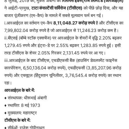
8 जुलाई, 2019 को, मुकेश अंबानी की
रिलायंस इंडस्ट्रीज लिमिटेड (आरआईएल)
ने आईटी-प्रमुख,
टाटा कंसल्टेंसी सर्विसेज (टीसीएस)
को पीछे छोड़ दिया, और यह
बाजार पूंजीकरण (एम-कैप) के मामले में सबसे मूल्यवान फर्म बन गई।
i.आरआईएल का वर्तमान एम-कैप
8,11,048.27 करोड़ रुपये
है और टीसीएस का
7,99,802.04 करोड़ रुपये है जो आरआईएल से 11,246.23 करोड़ कम है।
ii.बीएसई (बॉम्बे स्टॉक एक्सचेंज) पर आरआईएल के शेयरों में वृद्धि 2.20% बढ़कर
1,279.45 रुपये और इंट्रा-डे पर 2.55% बढ़कर 1,283.85 रुपये हुई। इसी
तरह टीसीएस के शेयर 2.05% गिरकर 2,131.45 रुपये पर आ गए।
iii.आरआईएल के बाद टीसीएस, एचडीएफसी बैंक (हाउसिंग डेवलपमेंट फाइनेंस
कारपोरेशन, 6,50,136.04 करोड़ रुपये), एचडीएफसी (3,85,207.96 करोड़
रुपये) और एचयूएल (हिंदुस्तान यूनिलीवर, 3,76,545.4 करोड़ रुपये) का स्थान
रहा।
आरआईएल के बारे में:
♦ संस्थापक: धीरूभाई अंबानी
♦ स्थापित: 8 मई 1973
♦ मुख्यालय: महाराष्ट्र
टीसीएस के बारे में:
♦ सीईओं: राजेश गोपीनाथन