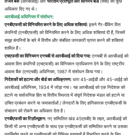
रिजर्व बैंक
(आरबीआई) और
भारतीय प्रतिभूति और विनिमय बोर्ड
(सेबी) को कुछ
अधिकार दिए गए थे।
आरबीआई अधिनियम में संशोधन:
एनबीएफसी को विनियमित करने के लिए अधिक शक्तियां:
इसने गैर-बैंकिंग वित्त
कंपनियों (एनबीएफसी) को विनियमित करने के लिए अधिक शक्तियां दी हैं, जिसमें
समूह कंपनियों के बारे में वित्तीय और संबंधित जानकारी प्राप्त करने की शक्तियां
शामिल हैं।
एचएफसी का विनियमन एनचबी से आरबीआई को दिया गया:
एनचबी से आरबीआई को
आवास वित्त कंपनियों (एचएफसी) का विनियमन प्राधिकरण देने के लिए राष्ट्रीय
आवास बैंक (एनएचबी) अधिनियम, 1987 में संशोधन किया गया।
निदेशकों को हटाना और बोर्ड का अधिक्रमण:
धारा 45-आईडी और 45-आईई को
आरबीआई अधिनियम, 1934 में जोड़ा गया। यह आरबीआई को एक निदेशक को
हटाने या सार्वजनिक हित या वित्तीय स्थिरता में संपूर्ण निदेशक मंडल को हटाने या
उचित प्रबंधन करने या जमाकर्ताओं / लेनदारों के लिए हानिकारक एनबीएफसी के
संचालन को रोकने का अधिकार देता है।
एनबीएफसी का रिज़ॉल्यूशन:
नए सम्मिलित खंड 45एमबीए के तहत, आरबीआई को
किसी भी अन्य एनबीएफसी के साथ एक एनबीएफसी को सम्‍मिलित करने या उसका
पुनर्निर्माण करने या एनबीएफसी को विभिन्‍न इकाइयों में विभाजित करने के लिए