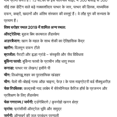
नाम प्राप्त करते है। 15 घटकों के इस सीरियल साइट में 500 बीसीई से 500
सीई तक डेटिंग वाले बड़े नक्काशीदार पत्थर के जार, पत्थर की डिस्क, माध्यमिक
दफन, कब्रों, खदानों और अंतिम संस्कार की वस्तुएं हैं। वे लौह युग की सभ्यता के
प्रमाण हैं।
विश्व धरोहर स्थल 2019 में शामिल अन्य स्थल:
ऑस्ट्रेलिया:
बुडज बिम कल्चरल लैंडस्केप
अज़रबैजान:
खान के महल के साथ शेकी का ऐतिहासिक केंद्र
बहरीन:
दिलमुन दफन टीले
ब्राजील:
पैराटी और इल्हा ग्रांडे – संस्कृति और जैव विविधता
बुर्किना फासो:
बुर्किना फासो के प्राचीन लौह धातु स्थल
कनाडा:
पत्थर पर लेखन/ इसीने पी
चीन:
लिआंगझू शहर का पुरातात्विक खंडहर
चीन:
येलो सी-बोहाई गल्फ ऑफ़ चाइना, फेज़ I के पास माइग्रेटरी बर्ड सैंक्चुअरीज़
चेक रिपब्लिक:
कल्द्रुबी नाद लाबेम में सेरेमोनियल कैरिज हॉर्स के प्रजनन और
प्रशिक्षण के लिए लैंडस्केप
चेक गणराज्य / जर्मनी:
एर्ज़गेबिरागे / कृस्नोहो खनन क्षेत्र
फ्रांस:
फ्रांसीसी ऑस्ट्रेल भूमि और समुद्र
जर्मनी:
ऑग्सबर्ग की जल प्रबंधन प्रणाली