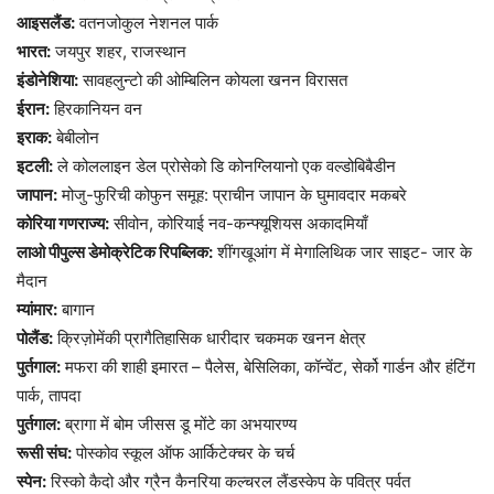
आइसलैंड:
वतनजोकुल नेशनल पार्क
भारत:
जयपुर शहर, राजस्थान
इंडोनेशिया:
सावहलुन्टो की ओम्बिलिन कोयला खनन विरासत
ईरान:
हिरकानियन वन
इराक:
बेबीलोन
इटली:
ले कोललाइन डेल प्रोसेको डि कोनग्लियानो एक वल्डोबिबैडीन
जापान:
मोजु-फुरिची कोफुन समूह: प्राचीन जापान के घुमावदार मकबरे
कोरिया गणराज्य:
सीवोन, कोरियाई नव-कन्फ्यूशियस अकादमियाँ
लाओ पीपुल्स डेमोक्रेटिक रिपब्लिक:
शींगखूआंग में मेगालिथिक जार साइट- जार के
मैदान
म्यांमार:
बागान
पोलैंड:
क्रिज़ोमेंकी प्रागैतिहासिक धारीदार चकमक खनन क्षेत्र
पुर्तगाल:
मफरा की शाही इमारत – पैलेस, बेसिलिका, कॉन्वेंट, सेर्को गार्डन और हंटिंग
पार्क, तापदा
पुर्तगाल:
ब्रागा में बोम जीसस डू मोंटे का अभयारण्य
रूसी संघ:
पोस्कोव स्कूल ऑफ आर्किटेक्चर के चर्च
स्पेन:
रिस्को कैदो और ग्रैन कैनरिया कल्चरल लैंडस्केप के पवित्र पर्वत