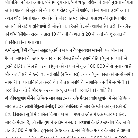
ओम्बिलिन कोयला खदान, पश्चिम सुमात्रा, ‘दक्षिण पूर्व एशिया में सबसे पुराना कोयला
खनन शहर’ को यूनेस्को की विश्व धरोहर सूची में शामिल किया गया। इसमें खनन
स्थल और कंपनी शहर, एम्मावेन के बंदरगाह पर कोयला भंडारण की सुविधा और
खदानों को तटीय सुविधाओं से जोड़ने वाला रेलवे नेटवर्क शामिल है। इसे नीदरलैंड
की औपनिवेशिक सरकार द्वारा 19 वीं सदी के अंत से 20 वीं सदी की शुरुआत में
विकसित किया गया था।
v.
मोजु-फुरिची कोफुन समूह: प्राचीन जापान के घुमावदार मकबरे:
यह ओसाका
मैदान, जापान के ऊपर एक पठार पर स्थित है और इसमें 49 कोफुन (जापानी में
पुराने टीले) शामिल हैं। इन कोफुन को जापान में कुल 160,000 में से चुना गया है
और यह तीसरी से छठी शताब्दी सीई (कॉमन एरा) तक, कोफुन काल की सबसे अमीर
सामग्री का प्रतिनिधित्व करते थे। वे उस अवधि के सामाजिक वर्गों में मतभेदों को
प्रदर्शित करते हैं और एक उच्च परिष्कृत फनरी प्रणाली को दर्शाते हैं।
vi.
शींगखूआंग में मेगालिथिक जार साइट- जार के मैदान:
शींगखूआंग में मेगालिथिक
जार साइट-
लाओ पीपुल्स डेमोक्रेटिक रिपब्लिक
से जार के प्लेन को यूनेस्को की
विश्व विरासत सूची में शामिल किया गया था। मध्य लाओस में एक पठार पर स्थित
जार के मैदान है, जो लौह युग में अंतिम संस्कार प्रथाओं के लिए उपयोग किए जाने
वाले 2,100 से अधिक ट्यूबलर के आकार के मेगालिथिक पत्थर के जार से अपना