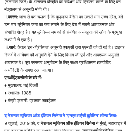
(नलगोंडा जिले) के आसपास बोरहोल का सर्वेक्षण और ड्रिलिंग करने के लिए वन
मंत्रालय से अनुमति मांगी थी।
ii.
कारण:
जांच से पता चलता है कि कुड्डापा बेसिन का उत्तरी भाग उच्च ग्रेड, बड़े
टन भार यूरेनियम जमा का पता लगाने के लिए देश में सबसे आशाजनक और
संभावित क्षेत्र है। यह यूरेनियम जमाओं से संबंधित असंबद्धता की खोज के प्रमुख
लक्ष्यों में से एक है।
iii.
आगे:
केवल ‘इन-प्रिंसिपल’ अनुमति एफएसी द्वारा एएमडी को दी गई है। टाइगर
रिजर्व में अन्वेषण की अनुमति देने के लिए विभाग की पूर्ण और आवश्यक अनुमति
आवश्यक है। पूरा प्रस्ताव अनुमोदन के लिए सक्षम प्राधिकरण (कम्पीटेंट
अथॉरिटी) के समक्ष रखा जाएगा।
एमओंईएफसीसी के बारे में:
♦ मुख्यालय: नई दिल्ली
♦ स्थापित: 1985
♦ मंत्री प्रभारी: प्रकाश जावड़ेकर
द नेशनल म्यूजियम ऑफ इंडियन सिनेमा ने ‘एनएमआईसी बुलेटिन’ लॉन्च किया:
9 जुलाई, 2019 को, द
नेशनल म्यूजियम ऑफ इंडियन सिनेमा
ने मुंबई, महाराष्ट्र में
एक पखवाडा बुलेटिन का शुभारंभ किया जिसका नाम
‘एनएमआईसी बुलेटिन’
रखा