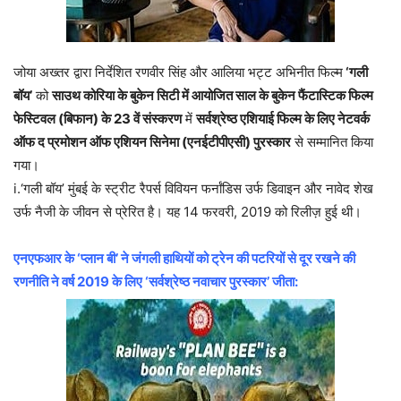
जोया अख्तर द्वारा निर्देशित रणवीर सिंह और आलिया भट्ट अभिनीत फिल्म
‘गली
बॉय’
को
साउथ कोरिया के बुकेन सिटी में आयोजित साल के बुकेन फैंटास्टिक फिल्म
फेस्टिवल (बिफान) के 23 वें संस्करण
में
सर्वश्रेष्ठ एशियाई फिल्म के लिए नेटवर्क
ऑफ द प्रमोशन ऑफ एशियन सिनेमा (एनईटीपीएसी) पुरस्कार
से सम्मानित किया
गया।
i.‘गली बॉय’ मुंबई के स्ट्रीट रैपर्स विवियन फर्नांडिस उर्फ ​​डिवाइन और नावेद शेख
उर्फ ​​नैजी के जीवन से प्रेरित है। यह 14 फरवरी, 2019 को रिलीज़ हुई थी।
एनएफआर के ‘प्लान बी’ ने जंगली हाथियों को ट्रेन की पटरियों से दूर रखने की
रणनीति ने वर्ष 2019 के लिए ‘सर्वश्रेष्ठ नवाचार पुरस्कार’ जीता: