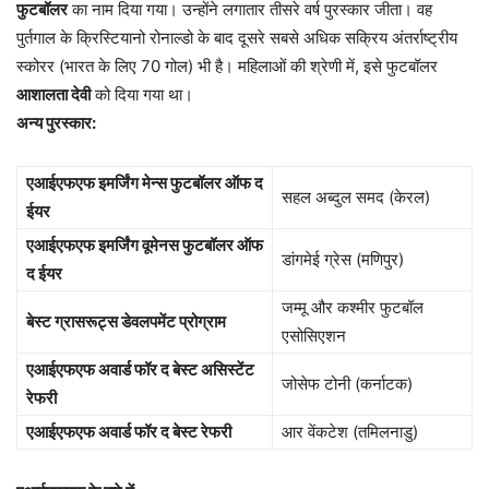
फुटबॉलर
का नाम दिया गया। उन्होंने लगातार तीसरे वर्ष पुरस्कार जीता। वह
पुर्तगाल के क्रिस्टियानो रोनाल्डो के बाद दूसरे सबसे अधिक सक्रिय अंतर्राष्ट्रीय
स्कोरर (भारत के लिए 70 गोल) भी है। महिलाओं की श्रेणी में, इसे फुटबॉलर
आशालता देवी
को दिया गया था।
अन्य पुरस्कार:
एआईएफएफ इमर्जिंग मेन्स फुटबॉलर ऑफ द
सहल अब्दुल समद (केरल)
ईयर
एआईएफएफ इमर्जिंग वूमेनस फुटबॉलर ऑफ
डांगमेई ग्रेस (मणिपुर)
द ईयर
जम्मू और कश्मीर फुटबॉल
बेस्ट ग्रासरूट्स डेवलपमेंट प्रोग्राम
एसोसिएशन
एआईएफएफ अवार्ड फॉर द बेस्ट असिस्टेंट
जोसेफ टोनी (कर्नाटक)
रेफरी
एआईएफएफ अवार्ड फॉर द बेस्ट रेफरी
आर वेंकटेश (तमिलनाडु)