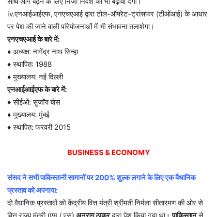
साथ आगे बढ़ने के लिए निजी निवेश को भी बढ़ावा देगा।
iv.एनआईआईएफ, एनएचएआई द्वारा टोल-ऑपरेट-ट्रांसफर (टीओंआई) के आधार
पर पेश की जाने वाली परियोजनाओं में भी संभावना तलाशेगा।
एनएचएआई के बारे में:
♦ अध्यक्ष: नागेंद्र नाथ सिन्हा
♦ स्थापित: 1988
♦ मुख्यालय: नई दिल्ली
एनआईआईएफ के बारे में:
♦ सीईओं: सुजॉय बोस
♦ मुख्यालय: मुंबई
♦ स्थापित: फरवरी 2015
BUSINESS & ECONOMY
संसद ने सभी पाकिस्तानी सामानों पर 200% शुल्क लगाने के लिए एक वैधानिक
प्रस्ताव को अपनाया:
दो वैधानिक प्रस्तावों को केंद्रीय वित्त मंत्री श्रीमती निर्मला सीतारमण की ओर से
वित्त राज्य मंत्री (एम / एस)
अनुराग ठाकुर
द्वारा पेश किया गया था।
पाकिस्तान
से