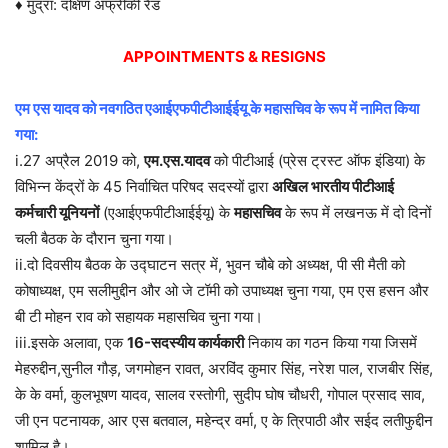
♦ मुद्रा: दक्षिण अफ्रीकी रैंड
APPOINTMENTS & RESIGNS
एम एस यादव को नवगठित एआईएफपीटीआईईयू के महासचिव के रूप में नामित किया
गया:
i.27 अप्रैल 2019 को,
एम.एस.यादव
को पीटीआई (प्रेस ट्रस्ट ऑफ इंडिया) के
विभिन्न केंद्रों के 45 निर्वाचित परिषद सदस्यों द्वारा
अखिल भारतीय पीटीआई
कर्मचारी यूनियनों
(एआईएफपीटीआईईयू) के
महासचिव
के रूप में लखनऊ में दो दिनों
चली बैठक के दौरान चुना गया।
ii.दो दिवसीय बैठक के उद्घाटन सत्र में, भुवन चौबे को अध्यक्ष, पी सी मैती को
कोषाध्यक्ष, एम सलीमुद्दीन और ओ जे टॉमी को उपाध्यक्ष चुना गया, एम एस हसन और
बी टी मोहन राव को सहायक महासचिव चुना गया।
iii.इसके अलावा, एक
16-सदस्यीय कार्यकारी
निकाय का गठन किया गया जिसमें
मेहरुद्दीन,सुनील गौड़, जगमोहन रावत, अरविंद कुमार सिंह, नरेश पाल, राजबीर सिंह,
के के वर्मा, कुलभूषण यादव, सालव रस्तोगी, सुदीप घोष चौधरी, गोपाल प्रसाद साव,
जी एन पटनायक, आर एस बतवाल, महेन्द्र वर्मा, ए के त्रिपाठी और सईद लतीफुद्दीन
शामिल है।