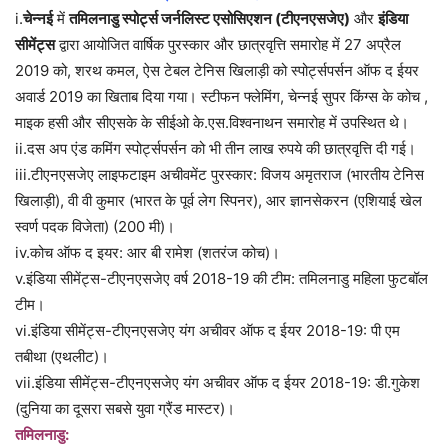
i.
चेन्नई
में
तमिलनाडु स्पोर्ट्स जर्नलिस्ट एसोसिएशन (टीएनएसजेए)
और
इंडिया
सीमेंट्स
द्वारा आयोजित वार्षिक पुरस्कार और छात्रवृत्ति समारोह में 27 अप्रैल
2019 को, शरथ कमल, ऐस टेबल टेनिस खिलाड़ी को स्पोर्ट्सपर्सन ऑफ द ईयर
अवार्ड 2019 का खिताब दिया गया। स्टीफन फ्लेमिंग, चेन्नई सुपर किंग्स के कोच ,
माइक हसी और सीएसके के सीईओ के.एस.विश्वनाथन समारोह में उपस्थित थे।
ii.दस अप एंड कमिंग स्पोर्ट्सपर्सन को भी तीन लाख रुपये की छात्रवृत्ति दी गई।
iii.टीएनएसजेए लाइफटाइम अचीवमेंट पुरस्कार: विजय अमृतराज (भारतीय टेनिस
खिलाड़ी), वी वी कुमार (भारत के पूर्व लेग स्पिनर), आर ज्ञानसेकरन (एशियाई खेल
स्वर्ण पदक विजेता) (200 मी)।
iv.कोच ऑफ द इयर: आर बी रामेश (शतरंज कोच)।
v.इंडिया सीमेंट्स-टीएनएसजेए वर्ष 2018-19 की टीम: तमिलनाडु महिला फुटबॉल
टीम।
vi.इंडिया सीमेंट्स-टीएनएसजेए यंग अचीवर ऑफ द ईयर 2018-19: पी एम
तबीथा (एथलीट)।
vii.इंडिया सीमेंट्स-टीएनएसजेए यंग अचीवर ऑफ द ईयर 2018-19: डी.गुकेश
(दुनिया का दूसरा सबसे युवा ग्रैंड मास्टर)।
तमिलनाडु: