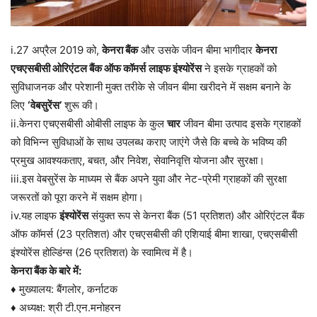
i.27 अप्रैल 2019 को,
केनरा बैंक
और उसके जीवन बीमा भागीदार
केनरा
एचएसबीसी ओरिएंटल बैंक ऑफ कॉमर्स
लाइफ इंश्योरेंस
ने इसके ग्राहकों को
सुविधाजनक और परेशानी मुक्त तरीके से जीवन बीमा खरीदने में सक्षम बनाने के
लिए
‘वेबसुरेंस’
शुरू की।
ii.केनरा एचएसबीसी ओबीसी लाइफ के कुल
चार
जीवन बीमा उत्पाद इसके ग्राहकों
को विभिन्न सुविधाओं के साथ उपलब्ध कराए जाएंगे जैसे कि बच्चे के भविष्य की
प्रमुख आवश्यकताए, बचत, और निवेश, सेवानिवृत्ति योजना और सुरक्षा।
iii.इस वेबसुरेंस के माध्यम से बैंक अपने युवा और नेट-प्रेमी ग्राहकों की सुरक्षा
जरूरतों को पूरा करने में सक्षम होगा।
iv.यह लाइफ
इंश्योरेंस
संयुक्त रूप से केनरा बैंक (51 प्रतिशत) और ओरिएंटल बैंक
ऑफ कॉमर्स (23 प्रतिशत) और एचएसबीसी की एशियाई बीमा शाखा, एचएसबीसी
इंश्योरेंस होल्डिंग्स (26 प्रतिशत) के स्वामित्व में है।
केनरा बैंक के बारे में:
♦ मुख्यालय: बैंगलोर, कर्नाटक
♦ अध्यक्ष: श्री टी.एन.मनोहरन