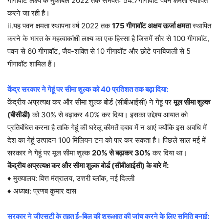
गीगावॉट लक्ष्य के मुकाबले 2022 तक संभवतः 54.7गीगावॉट पवन क्षमता स्थापित
करने जा रही है।
ii.यह पवन क्षमता स्थापना वर्ष 2022 तक
175 गीगावॉट अक्षय ऊर्जा क्षमता
स्थापित
करने के भारत के महत्वाकांक्षी लक्ष्य का एक हिस्सा है जिसमें सौर से 100 गीगावॉट,
पवन से 60 गीगावॉट, जैव-शक्ति से 10 गीगावॉट और छोटे पनबिजली से 5
गीगावॉट शामिल हैं।
केंद्र सरकार ने गेहूं पर सीमा शुल्क को 40 प्रतिशत तक बढ़ा दिया:
केंद्रीय अप्रत्यक्ष कर और सीमा शुल्क बोर्ड (सीबीआईसी) ने गेहूं पर
मूल सीमा शुल्क
(बीसीडी)
को 30% से बढ़ाकर 40% कर दिया। इसका उद्देश्य आयात को
प्रतिबंधित करना है ताकि गेहूं की घरेलू कीमतें दबाव में न आएं क्योंकि इस अवधि में
देश का गेहूं उत्पादन 100 मिलियन टन को पार कर सकता है। पिछले साल मई में
सरकार ने गेहूं पर मूल सीमा शुल्क
20% से बढ़ाकर 30%
कर दिया था।
केंद्रीय अप्रत्यक्ष कर और सीमा शुल्क बोर्ड (सीबीआईसी) के बारे में:
♦ मुख्यालय: वित्त मंत्रालय, उत्तरी ब्लॉक, नई दिल्ली
♦ अध्यक्ष: प्रणब कुमार दास
सरकार ने जीएसटी के तहत ई-बिल की शुरूआत की जांच करने के लिए समिति बनाई: