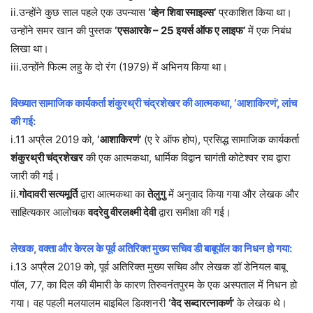
ii.उन्होंने कुछ साल पहले एक उपन्यास
‘व्हेन शिवा स्माइल्स’
प्रकाशित किया था।
उन्होंने समर खान की पुस्तक
‘एसआरके – 25 इयर्स ऑफ ए लाइफ’
में एक निबंध
लिखा था।
iii.उन्होंने फिल्म लहु के दो रंग (1979) में अभिनय किया था।
विख्यात सामाजिक कार्यकर्ता शंकुरथ्री चंद्रशेखर की आत्मकथा, ‘आशाकिरणं’, लांच
की गई:
i.11 अप्रैल 2019 को,
‘आशाकिरणं’
(ए रे ऑफ होप), प्रसिद्ध सामाजिक कार्यकर्ता
शंकुरथ्री चंद्रशेखर
की एक आत्मकथा, धार्मिक विद्वान चागंती कोटेश्वर राव द्वारा
जारी की गई।
ii.
गोदावरी सत्यमूर्ति
द्वारा आत्मकथा का
तेलुगु
में अनुवाद किया गया और लेखक और
साहित्यकार आलोचक
वदरेवु वीरलक्ष्मी देवी
द्वारा समीक्षा की गई।
लेखक, वक्ता और केरल के पूर्व अतिरिक्त मुख्य सचिव डी बाबूपॉल का निधन हो गया:
i.13 अप्रैल 2019 को, पूर्व अतिरिक्त मुख्य सचिव और लेखक डॉ डेनियल बाबू
पॉल, 77, का दिल की बीमारी के कारण तिरुवनंतपुरम के एक अस्पताल में निधन हो
गया। वह पहली मलयालम बाइबिल डिक्शनरी
‘वेद सब्दारत्नाकर्ण’
के लेखक थे।