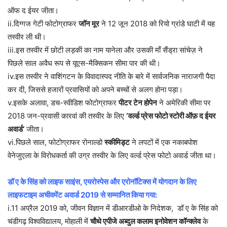
ऑफ द ईयर जीता।
ii.दिग्गज गेटी फोटोग्राफर
जॉन मूर
ने 12 जून 2018 को रियो ग्रांडे घाटी में यह
तस्वीर ली थी।
iii.इस तस्वीर में छोटी लड़की का नाम यानेला और उसकी माँ सैंड्रा सांचेज़ ने
पिछले साल अवैध रूप से यूएस-मैक्सिकन सीमा पार की थी।
iv.इस तस्वीर ने वाशिंगटन के विवादास्पद नीति के बारे में सार्वजनिक नाराजगी पैदा
कर दी, जिससे हजारों प्रवासियों को अपने बच्चों से अलग होना पड़ा।
v.इसके अलावा, डच-स्वीडिश फोटोग्राफर
पीटर टेन होपेन
ने अमेरिकी सीमा पर
2018 जन-प्रवासी कारवां की तस्वीर के लिए
‘वर्ल्ड प्रेस फोटो स्टोरी ऑफ़ द ईयर
अवार्ड’
जीता।
vi.पिछले साल, फोटोग्राफर रोनाल्डो
स्कीमिड्ट
ने लपटों में एक नकाबपोश
वेनेजुएला के विरोधकर्ता की उग्र तस्वीर के लिए वर्ल्ड प्रेस फोटो अवार्ड जीता था।
डॉ ए के सिंह को लाइफ साइंस, एयरोस्पेस और एरोनॉटिक्स में योगदान के लिए
लाइफटाइम अचीवमेंट अवार्ड 2019 से सम्मानित किया गया:
i.11 अप्रैल 2019 को, जीवन विज्ञान में डीआरडीओ के निदेशक, डॉ ए के सिंह को
चंडीगढ़ विश्वविद्यालय, मोहाली में
चौथे एपीजे अब्दुल कलाम इनोवेशन कॉन्क्लेव
के