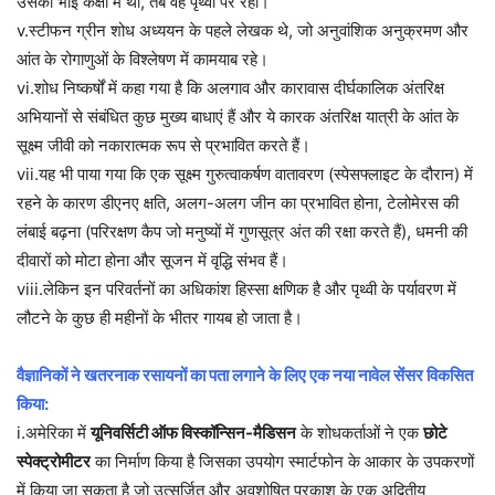
उसका भाई कक्षा में था, तब वह पृथ्वी पर रहा।
v.स्टीफन ग्रीन शोध अध्ययन के पहले लेखक थे, जो अनुवांशिक अनुक्रमण और
आंत के रोगाणुओं के विश्लेषण में कामयाब रहे।
vi.शोध निष्कर्षों में कहा गया है कि अलगाव और कारावास दीर्घकालिक अंतरिक्ष
अभियानों से संबंधित कुछ मुख्य बाधाएं हैं और ये कारक अंतरिक्ष यात्री के आंत के
सूक्ष्म जीवी को नकारात्मक रूप से प्रभावित करते हैं।
vii.यह भी पाया गया कि एक सूक्ष्म गुरुत्वाकर्षण वातावरण (स्पेसफ्लाइट के दौरान) में
रहने के कारण डीएनए क्षति, अलग-अलग जीन का प्रभावित होना, टेलोमेरस की
लंबाई बढ़ना (परिरक्षण कैप जो मनुष्यों में गुणसूत्र अंत की रक्षा करते हैं), धमनी की
दीवारों को मोटा होना और सूजन में वृद्धि संभव हैं।
viii.लेकिन इन परिवर्तनों का अधिकांश हिस्सा क्षणिक है और पृथ्वी के पर्यावरण में
लौटने के कुछ ही महीनों के भीतर गायब हो जाता है।
वैज्ञानिकों ने खतरनाक रसायनों का पता लगाने के लिए एक नया नावेल सेंसर विकसित
किया:
i.अमेरिका में
यूनिवर्सिटी ऑफ विस्कॉन्सिन-मैडिसन
के शोधकर्ताओं ने एक
छोटे
स्पेक्ट्रोमीटर
का निर्माण किया है जिसका उपयोग स्मार्टफोन के आकार के उपकरणों
में किया जा सकता है जो उत्सर्जित और अवशोषित प्रकाश के एक अद्वितीय