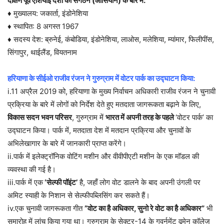
दक्षिण पूर्व एशियाई देशों का संगठन (आसियान) के बारे में:
♦ मुख्यालय: जकार्ता, इंडोनेशिया
♦ स्थापित: 8 अगस्त 1967
♦ सदस्य देश: ब्रुनेई, कंबोडिया, इंडोनेशिया, लाओस, मलेशिया, म्यांमार, फिलीपींस,
सिंगापुर, थाईलैंड, वियतनाम
हरियाणा के सीईओ राजीव रंजन ने गुरुग्राम में वोटर पार्क का उद्घाटन किया:
i.11 अप्रैल 2019 को, हरियाणा के मुख्य निर्वाचन अधिकारी राजीव रंजन ने चुनावी
प्रक्रिया के बारे में लोगों को निर्देश देते हुए मतदाता जागरूकता बढ़ाने के लिए,
विकास सदन भवन परिसर
, गुरुग्राम में
भारत में अपनी तरह के पहले
‘वोटर पार्क’ का
उद्घाटन किया। पार्क में, मतदाता देश में मतदान प्रक्रिया और चुनावों के
अभिलेखागार के बारे में जानकारी प्राप्त करेंगे।
ii.पार्क में इलेक्ट्रॉनिक वोटिंग मशीन और वीवीपीएटी मशीन के एक मॉडल की
व्यवस्था की गई है।
iii.पार्क में एक
‘सेल्फी पॉइंट’
है, जहाँ लोग वोट डालने के बाद अपनी उंगली पर
अमिट स्याही के निशान से सेल्फीपब्लिसिंग कर सकते हैं।
iv.एक चुनावी जागरूकता गीत
”वोट का है अधिकार, सुनो रे वोट का है अधिकार”
भी
समारोह में लांच किया गया था। गुरुग्राम के सेक्टर-14 के गवर्नमेंट वूमेन कॉलेज