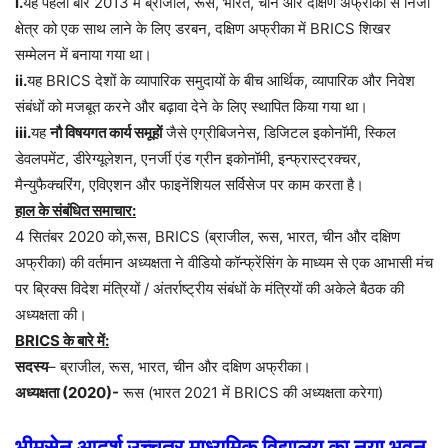
i.
यह पहली बार 2013 में ब्राजील, रूस, भारत, चीन और दक्षिण अफ्रीका से निजी
क्षेत्र को एक साथ लाने के लिए डरबन, दक्षिण अफ्रीका में BRICS शिखर
सम्मेलन में बनाया गया था।
ii.
यह BRICS देशों के व्यापारिक समुदायों के बीच आर्थिक, व्यापारिक और निवेश
संबंधों को मजबूत करने और बढ़ावा देने के लिए स्थापित किया गया था।
iii.
यह
नौ विषयगत कार्य समूहों
जैसे एग्रीबिजनेस, डिजिटल इकोनॉमी, स्किल
डेवलपमेंट, डीरेग्यूलेशन, एनर्जी एंड ग्रीन इकोनॉमी, इन्फ्रास्ट्रक्चर,
मैन्युफैक्चरिंग, एविएशन और फाइनेंशियल सर्विसेज पर काम करता है।
हाल के संबंधित समाचार:
4 सितंबर 2020 को,रूस, BRICS (ब्राजील, रूस, भारत, चीन और दक्षिण
अफ्रीका) की वर्तमान अध्यक्षता ने वीडियो कॉन्फ्रेंसिंग के माध्यम से एक आभासी मंच
पर ब्रिक्स विदेश मंत्रियों / अंतर्राष्ट्रीय संबंधों के मंत्रियों की अकेले बैठक की
अध्यक्षता की।
BRICS के बारे में:
सदस्य
– ब्राजील, रूस, भारत, चीन और दक्षिण अफ्रीका।
अध्यक्षता (2020)-
रूस (भारत 2021 में BRICS की अध्यक्षता करेगा)
भीमसेन आदर्श उच्चतर माध्यमिक विद्यालय का नया भवन