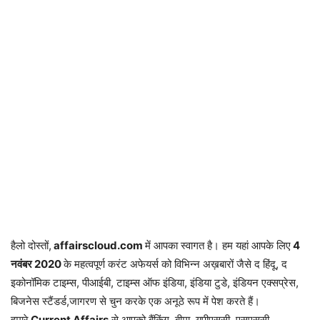
हैलो दोस्तों,
affairscloud.com
में आपका स्वागत है। हम यहां आपके लिए
4
नवंबर
2020
के महत्वपूर्ण करंट अफेयर्स को विभिन्न अख़बारों जैसे द हिंदू, द
इकोनॉमिक टाइम्स, पीआईबी, टाइम्स ऑफ इंडिया, इंडिया टुडे, इंडियन एक्सप्रेस,
बिजनेस स्टैंडर्ड,जागरण से चुन करके एक अनूठे रूप में पेश करते हैं।
हमारे
Current Affairs
से आपको बैंकिंग, बीमा, यूपीएससी, एसएससी,