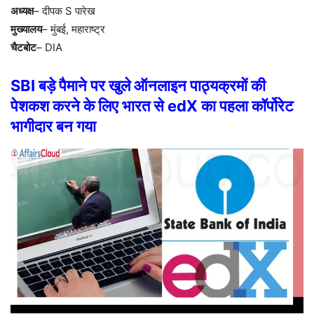
अध्यक्ष
– दीपक S पारेख
मुख्यालय
– मुंबई, महाराष्ट्र
चैटबोट
– DIA
SBI बड़े पैमाने पर खुले ऑनलाइन पाठ्यक्रमों की
पेशकश करने के लिए भारत से edX का पहला कॉर्पोरेट
भागीदार बन गया