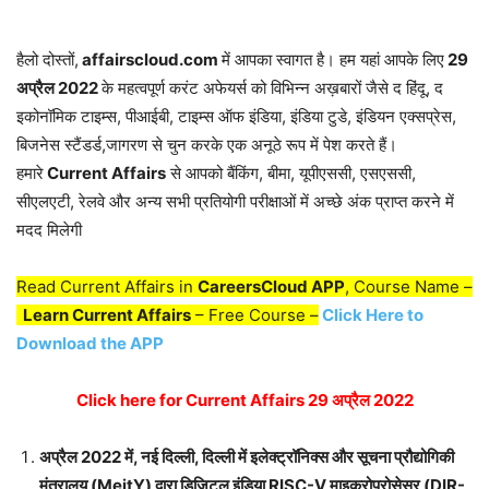
हैलो दोस्तों,
affairscloud.com
में आपका स्वागत है। हम यहां आपके लिए
29
अप्रैल 2
022
के महत्वपूर्ण करंट अफेयर्स को विभिन्न अख़बारों जैसे द हिंदू, द
इकोनॉमिक टाइम्स, पीआईबी, टाइम्स ऑफ इंडिया, इंडिया टुडे, इंडियन एक्सप्रेस,
बिजनेस स्टैंडर्ड,जागरण से चुन करके एक अनूठे रूप में पेश करते हैं।
हमारे
Current Affairs
से आपको बैंकिंग, बीमा, यूपीएससी, एसएससी,
सीएलएटी, रेलवे और अन्य सभी प्रतियोगी परीक्षाओं में अच्छे अंक प्राप्त करने में
मदद मिलेगी
Read Current Affairs in
CareersCloud APP
, Course Name –
Learn Current Affairs
– Free Course –
Click Here to
Download the APP
Click here for Current Affairs 29 अप्रैल 2022
अप्रैल 2022 में, नई दिल्ली, दिल्ली में इलेक्ट्रॉनिक्स और सूचना प्रौद्योगिकी
मंत्रालय (MeitY) द्वारा डिजिटल इंडिया RISC-V माइक्रोप्रोसेसर (DIR-