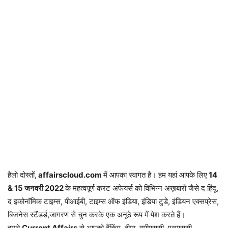
हैलो दोस्तों,
affairscloud.com
में आपका स्वागत है। हम यहां आपके लिए
14
& 15 जनवरी 2
022
के महत्वपूर्ण करंट अफेयर्स को विभिन्न अख़बारों जैसे द हिंदू,
द इकोनॉमिक टाइम्स, पीआईबी, टाइम्स ऑफ इंडिया, इंडिया टुडे, इंडियन एक्सप्रेस,
बिजनेस स्टैंडर्ड,जागरण से चुन करके एक अनूठे रूप में पेश करते हैं।
हमारे
Current Affairs
से आपको बैंकिंग, बीमा, यूपीएससी, एसएससी,