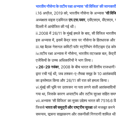
भारतीय नौसेना के तटीय रक्षा अभ्यास ‘सी विजिल’ की जानकारी
i.16 अप्रैल, 2019 को, भारतीय नौसेना के अभ्यास
‘सी विज
अध्यक्षता वाइस एडमिरल
एम.एस.पवार
, एवीएसएम, वीएसएम, न
दिल्ली में आयोजित की गई थी।
ii.2008 में 26/11 के मुंबई हमले के बाद, सी विजिल भारतीय 
इस अभ्यास में, इसमें केंद्र स्तर पर नौसेना के हितधारक औ
iii.यह बैठक नेशनल कमिटी फॉर स्ट्रेंग्थिंग मेरीटाइम एंड को
iv.तटीय रक्षा अभ्यास में नौसेना, भारतीय तटरक्षक बल, केंद्
एजेंसियों के उच्च अधिकारियों ने भाग लिया।
v.
26-29 नवंबर
, 2008 के बीच भारत की वित्तीय राजधानी
द्वारा रची गई थी, जब लश्कर-ए-तैयबा समूह के 10 आतंकवादिय
का इस्तेमाल किया और 26/11 की रात को हमला किया।
vi.मुंबई की भूमि पर उतरकर ना पता लगने वाली आतंकवादियों की
गया था, जिसके कारण अपतटीय और तटीय सुरक्षा सहित समग्र स
vii.अभ्यास ‘सी विजिल’ का मुख्य उद्देश्य भारत की 7516.6 क
जिससे
भारत की समुद्री और राष्ट्रीय सुरक्षा
को मजबूत करने में 
समन्वय, सूचना साझाकरण और तकनीकी निगरानी शामिल थ