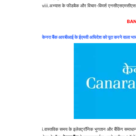
viii.अभ्यास के फीडबैक और विचार-विमर्श एनसीएसएमसीएस की
BAN
केनरा बैंक आरबीआई के ईएमवी अधिदेश को पूरा करने वाला भारत 
i.वास्तविक समय के इलेक्ट्रॉनिक भुगतान और बैंकिंग समाधानों