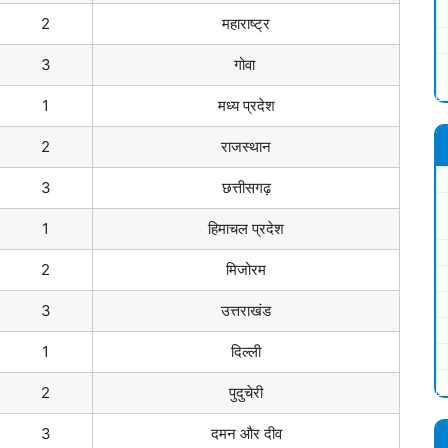
2
महाराष्ट्र
3
गोवा
1
मध्य प्रदेश
2
राजस्थान
3
छत्तीसगढ़
1
हिमाचल प्रदेश
2
मिजोरम
3
उत्तराखंड
1
दिल्ली
2
पुदुचेरी
3
दमन और दीव