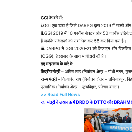
GGI के बारे में:
i.
GGI एक ढांचा है जिसे DARPG द्वारा 2019 में राज्यों और क
ii.
GGI 2019 में 10 गवर्नेंस सेक्टर और 50 गवर्नेंस इंडि
हैं जबकि संकेतकों को संशोधित कर 58 कर दिया गया है।
iii.
DARPG ने GGI 2020-21 को डिजाइन और विकसित करने म
(CGG), हैदराबाद के साथ भागीदारी की है।
गृह मंत्रालय के बारे में:
केंद्रीय मंत्री
– अमित शाह (निर्वाचन क्षेत्र – गांधी नगर, गुज
राज्य मंत्री
– नित्यानंद राय (निर्वाचन क्षेत्र – उजियारपुर, बि
प्रमाणिक (निर्वाचन क्षेत्र – कूचबिहार, पश्चिम बंगाल)
>> Read Full News
रक्षा मंत्री ने लखनऊ में DRDO के DTTC और BRAHMOS 