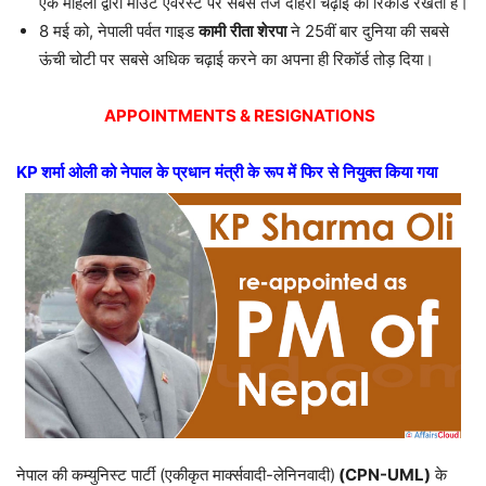
एक महिला द्वारा माउंट एवरेस्ट पर सबसे तेज दोहरी चढ़ाई का रिकॉर्ड रखता है।
8 मई को, नेपाली पर्वत गाइड
कामी
रीता
शेरपा
ने 25वीं बार दुनिया की सबसे
ऊंची चोटी पर सबसे अधिक चढ़ाई करने का अपना ही रिकॉर्ड तोड़ दिया।
APPOINTMENTS & RESIGNATIONS
KP
शर्मा
ओली
को
नेपाल
के
प्रधान
मंत्री
के
रूप
में
फिर
से
नियुक्त
किया
गया
नेपाल की कम्युनिस्ट पार्टी (एकीकृत मार्क्सवादी-लेनिनवादी)
(CPN-UML)
के