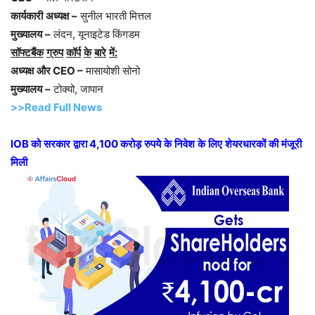
कार्यकारी
अध्यक्ष
–
सुनील भारती मित्तल
मुख्यालय
–
लंदन, यूनाइटेड किंगडम
सॉफ्टबैंक
ग्रुप
कॉर्प
के
बारे
में
:
अध्यक्ष
और
CEO
–
मासायोशी सोनो
मुख्यालय
–
टोक्यो, जापान
>>Read Full News
IOB
को
सरकार
द्वारा
4,100
करोड़
रुपये
के
निवेश
के
लिए
शेयरधारकों
की
मंजूरी
मिली