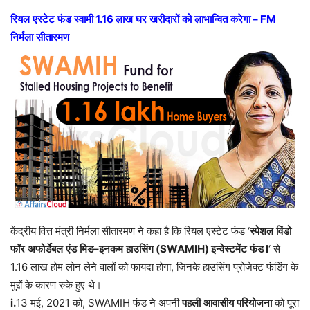
रियल
एस्टेट
फंड
स्वामी
1.16
लाख
घर
खरीदारों
को
लाभान्वित
करेगा
– FM
निर्मला
सीतारमण
केंद्रीय वित्त मंत्री निर्मला सीतारमण ने कहा है कि रियल एस्टेट फंड ‘
स्पेशल
विंडो
फॉर
अफोर्डेबल
एंड
मिड
–
इनकम
हाउसिंग
(SWAMIH)
इन्वेस्टमेंट
फंड
I
‘ से
1.16 लाख होम लोन लेने वालों को फायदा होगा, जिनके हाउसिंग प्रोजेक्ट फंडिंग के
मुद्दों के कारण रुके हुए थे।
i.
13 मई, 2021 को, SWAMIH फंड ने अपनी
पहली
आवासीय
परियोजना
को पूरा