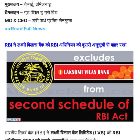
मुख्यालय
– चेन्नई, तमिलनाडु
टैगलाइन
– गुड पीपल टू ग्रो विथ
MD & CEO
– श्री पार्थ प्रतिम सेनगुप्ता
>>Read Full News
RBI
ने
लक्ष्मी
विलास
बैंक
को
RBI
अधिनियम
की
दूसरी
अनुसूची
से
बाहर
रखा
भारतीय रिजर्व बैंक (RBI) ने
लक्ष्मी
विलास
बैंक
लिमिटेड
(LVB)
को
RBI