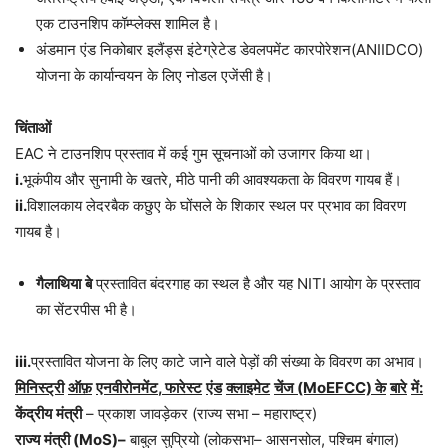
एक टाउनशिप कॉम्प्लेक्स शामिल है।
अंडमान एंड निकोबार इलैंड्स इंटेग्रेटेड डेवलपमेंट कारपोरेशन(ANIIDCO)
योजना के कार्यान्वयन के लिए नोडल एजेंसी है।
चिंताओं
EAC ने टाउनशिप प्रस्ताव में कई गुम सूचनाओं को उजागर किया था।
i.
भूकंपीय और सुनामी के खतरे, मीठे पानी की आवश्यकता के विवरण गायब हैं।
ii.
विशालकाय लेदरबैक कछुए के घोंसले के शिकार स्थल पर प्रभाव का विवरण
गायब है।
गैलाथिया
बे
प्रस्तावित बंदरगाह का स्थल है और यह NITI आयोग के प्रस्ताव
का सेंटरपीस भी है।
iii.
प्रस्तावित योजना के लिए काटे जाने वाले पेड़ों की संख्या के विवरण का अभाव।
मिनिस्ट्री
ऑफ़
एनवीरोनमेंट
,
फारेस्ट
एंड
क्लाइमेट
चेंज
(MoEFCC)
के
बारे
में
:
केंद्रीय
मंत्री
– प्रकाश जावड़ेकर (राज्य सभा – महाराष्ट्र)
राज्य
मंत्री
(MoS)
–
बाबुल सुप्रियो (लोकसभा– आसनसोल, पश्चिम बंगाल)