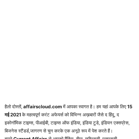
हैलो दोस्तों,
affairscloud.com
में आपका स्वागत है। हम यहां आपके लिए
15
मई
2021
के महत्वपूर्ण करंट अफेयर्स को विभिन्न अख़बारों जैसे द हिंदू, द
इकोनॉमिक टाइम्स, पीआईबी, टाइम्स ऑफ इंडिया, इंडिया टुडे, इंडियन एक्सप्रेस,
बिजनेस स्टैंडर्ड,जागरण से चुन करके एक अनूठे रूप में पेश करते हैं।
हमारे
Current Affairs
से आपको बैंकिंग, बीमा, यूपीएससी, एसएससी,