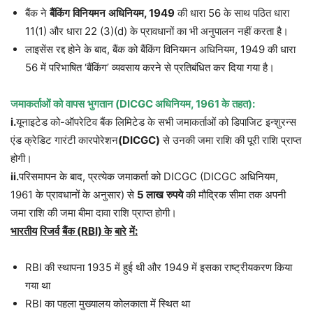
बैंक ने
बैंकिंग
विनियमन
अधिनियम
, 1949
की धारा 56 के साथ पठित धारा
11(1) और धारा 22 (3)(d) के प्रावधानों का भी अनुपालन नहीं करता है।
लाइसेंस रद्द होने के बाद, बैंक को बैंकिंग विनियमन अधिनियम, 1949 की धारा
56 में परिभाषित ‘बैंकिंग’ व्यवसाय करने से प्रतिबंधित कर दिया गया है।
जमाकर्ताओं
को
वापस
भुगतान
(DICGC
अधिनियम
, 1961
के
तहत
):
i.
यूनाइटेड को-ऑपरेटिव बैंक लिमिटेड के सभी जमाकर्ताओं को डिपाजिट इन्शुरन्स
एंड क्रेडिट गारंटी कारपोरेशन
(DICGC)
से उनकी जमा राशि की पूरी राशि प्राप्त
होगी।
ii.
परिसमापन के बाद, प्रत्येक जमाकर्ता को DICGC (DICGC अधिनियम,
1961 के प्रावधानों के अनुसार) से
5
लाख
रुपये
की मौद्रिक सीमा तक अपनी
जमा राशि की जमा बीमा दावा राशि प्राप्त होगी।
भारतीय
रिजर्व
बैंक
(RBI)
के
बारे
में
:
RBI की स्थापना 1935 में हुई थी और 1949 में इसका राष्ट्रीयकरण किया
गया था
RBI का पहला मुख्यालय कोलकाता में स्थित था