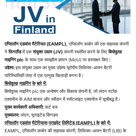
एप्सिलॉन
एडवांस
मैटेरियल
(EAMPL),
एप्सिलॉन कार्बन की एक सहायक कंपनी
ने
फिनलैंड
में एक
संयुक्त
उद्यम
(JV)
कंपनी स्थापित करने के लिए
बियोवुल्फ़
माइनिंग
plc
के साथ एक समझौता ज्ञापन (MoU) पर हस्ताक्षर किए।
उद्देश्य
:
इस संयुक्त उद्यम का मुख्य उद्देश्य यूरोपीय लिथियम-आयन बैटरी
पारिस्थितिकी तंत्र में एक प्रमुख खिलाड़ी बनना है।
बियोवुल्फ़
माइनिंग
के
बारे
में
:
बियोवुल्फ़ माइनिंग plc एक अन्वेषण और विकास कंपनी है, जो लंदन स्टॉक
एक्सचेंज के AIM बाजार और स्वीडन में स्पॉटलाइट एक्सचेंज में सूचीबद्ध है।
मुख्य
कार्यकारी
अधिकारी
:
कर्ट बज
मुख्यालय
:
लंदन, यूनाइटेड किंगडम
एप्सिलॉन
एडवांस
मैटेरियल्स
प्राइवेट
लिमिटेड
(EAMPL)
के
बारे
में
:
EAMPL, एप्सिलॉन कार्बन की सहायक कंपनी, लिथियम-आयन बैटरी (LIB) के