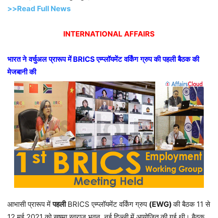
>>Read Full News
INTERNATIONAL AFFAIRS
भारत
ने
वर्चुअल
प्रारूप
में
BRICS
एम्प्लॉयमेंट
वर्किंग
ग्रुप
की
पहली
बैठक
की
मेजबानी
की
आभासी प्रारूप में
पहली
BRICS एम्प्लॉयमेंट वर्किंग ग्रुप
(EWG)
की बैठक 11 से
12 मई 2021 को सुषमा स्वराज भवन, नई दिल्ली में आयोजित की गई थी। बैठक