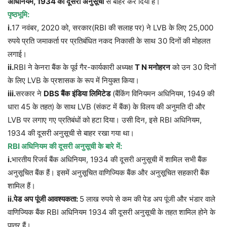
अधिनियम
, 1934
की
दूसरी
अनुसूची
से बाहर कर दिया है।
पृष्ठभूमि
:
i.
17 नवंबर, 2020 को, सरकार(RBI की सलाह पर) ने LVB के लिए 25,000
रुपये प्रति जमाकर्ता पर प्रतिबंधित नकद निकासी के साथ 30 दिनों की मोहलत
लगाई।
ii.
RBI ने केनरा बैंक के पूर्व गैर-कार्यकारी अध्यक्ष
T N
मनोहरन
को उन 30 दिनों
के लिए LVB के प्रशासक के रूप में नियुक्त किया।
iii.
सरकार ने
DBS
बैंक
इंडिया
लिमिटेड
(बैंकिंग विनियमन अधिनियम, 1949 की
धारा 45 के तहत) के साथ LVB (संकट में बैंक) के विलय की अनुमति दी और
LVB पर लगाए गए प्रतिबंधों को हटा दिया। उसी दिन, इसे RBI अधिनियम,
1934 की दूसरी अनुसूची से बाहर रखा गया था।
RBI
अधिनियम
की
दूसरी
अनुसूची
के
बारे
में
:
i.
भारतीय रिजर्व बैंक अधिनियम, 1934 की दूसरी अनुसूची में शामिल सभी बैंक
अनुसूचित बैंक हैं। इसमें अनुसूचित वाणिज्यिक बैंक और अनुसूचित सहकारी बैंक
शामिल हैं।
ii.
पेड
अप
पूंजी
आवश्यकता
:
5 लाख रुपये से कम की पेड अप पूंजी और भंडार वाले
वाणिज्यिक बैंक RBI अधिनियम 1934 की दूसरी अनुसूची के तहत शामिल होने के
पात्र हैं।