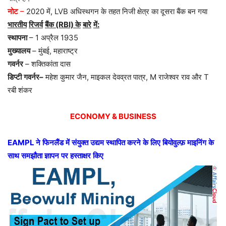
नोट
–
2020 में, LVB अधिस्थगन के तहत निजी क्षेत्र का दूसरा बैंक बन गया
भारतीय
रिजर्व
बैंक
(RBI)
के
बारे
में
:
स्थापना
– 1 अप्रैल 1935
मुख्यालय
– मुंबई, महाराष्ट्र
गवर्नर
– शक्तिकांता दास
डिप्टी
गवर्नर
–
महेश कुमार जैन, माइकल देवव्रत पात्र, M राजेश्वर राव और T
रबी शंकर
ECONOMY & BUSINESS
EAMPL
ने
फिनलैंड
में
संयुक्त
उद्यम
स्थापित
करने
के
लिए
बियोवुल्फ़
माइनिंग
के
साथ
समझौता
ज्ञापन
पर
हस्ताक्षर
किए