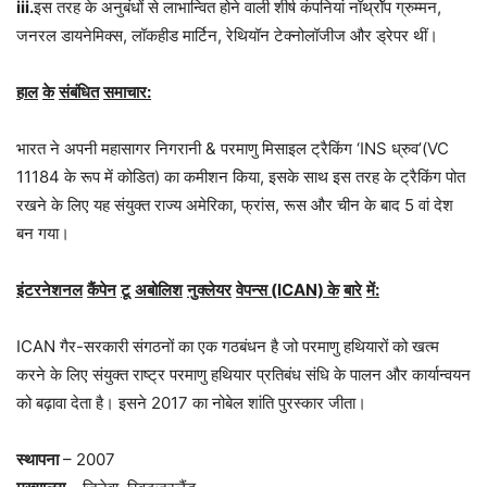
iii.
इस तरह के अनुबंधों से लाभान्वित होने वाली शीर्ष कंपनियां नॉर्थ्रॉप ग्रुम्मन,
जनरल डायनेमिक्स, लॉकहीड मार्टिन, रेथियॉन टेक्नोलॉजीज और ड्रेपर थीं।
हाल
के
संबंधित
समाचार
:
भारत ने अपनी महासागर निगरानी & परमाणु मिसाइल ट्रैकिंग ‘INS ध्रुव’(VC
11184 के रूप में कोडित) का कमीशन किया, इसके साथ इस तरह के ट्रैकिंग पोत
रखने के लिए यह संयुक्त राज्य अमेरिका, फ्रांस, रूस और चीन के बाद 5 वां देश
बन गया।
इंटरनेशनल
कैंपेन
टू
अबोलिश
नुक्लेयर
वेपन्स
(ICAN)
के
बारे
में
:
ICAN गैर-सरकारी संगठनों का एक गठबंधन है जो परमाणु हथियारों को खत्म
करने के लिए संयुक्त राष्ट्र परमाणु हथियार प्रतिबंध संधि के पालन और कार्यान्वयन
को बढ़ावा देता है। इसने 2017 का नोबेल शांति पुरस्कार जीता।
स्थापना
– 2007