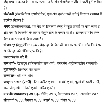
हिंदू
भगवान
ब्रह्मा
के
नाम
पर
रखा
गया
है
,
और
पौराणिक
संजीवनी
जड़ी
बूटी
शामिल
हैं।
संजीवनी
(
सेलाजिनेला
ब्रायोप्टेरिस
)
एक
और
दुर्लभ
जड़ी
बूटी
है
जिसका
रामायण
में
उल्लेख
मिलता
है।
थूनर
(
टैक्सीसबैकाटा
),
एक
पेड़
जो
हिमालयी
क्षेत्र
में
बहुत
ऊंचाई
पर
पाया
जाता
है
और
कर
के
निष्कर्षण
के
कारण
विलुप्त
होने
के
कगार
पर
है।
इसका
उपयोग
स्तन
कैंसर
के
इलाज
में
किया
जाता
है।
भोजपात्र
(
बेतुतुतिलिस
)
एक
पवित्र
वृक्ष
है
जिसकी
छाल
पर
प्राचीन
ग्रंथ
लिखे
गए
थे
और
वृक्ष
की
अंतिम
प्रजाति
है।
उत्तराखंड
के
बारे
में
:
राजधानी
–
देहरादून
(
शीतकालीन
राजधानी
),
गेयरसैन
(
ग्रीष्मकालीन
राजधानी
)
मुख्यमंत्री
–
त्रिवेंद्र
सिंह
रावत
राज्यपाल
–
बेबी
रानी
मौर्य
राष्ट्रीय
उद्यान
(
एनपी
)
–
जिम
कॉर्बेट
एनपी
,
नंदा
देवी
एनपी
,
फूलों
की
घाटी
एनपी
,
राजाजी
एनपी
,
गंगोत्री
एनपी
,
गोविंद
एनपी।
वन्यजीव
अभयारण्य
(WLS)-
गोविंद
WLS,
केदारनाथ
WLS,
असकोट
WLS,
सोनानदी
WLS,
बिनसर
WLS,
मसूरी
WLS,
नंधौर
WLS
।