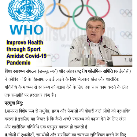
विश्व
स्वास्थ्य
संगठन
(डब्ल्यूएचओ) और
अंतरराष्ट्रीय
ओलंपिक
समिति
(आईओसी)
ने कोविद -19 के खिलाफ लड़ाई लड़ने के लिए मिलकर खेल और शारीरिक
गतिविधि के माध्यम से स्वास्थ्य को बढ़ावा देने के लिए एक साथ काम करने के लिए
एक समझौते पर हस्ताक्षर किए हैं।
प्रमुख
बिंदु
:
i.
वायरस
विशेष
रूप
से
मधुमेह
,
हृदय
और
फेफड़ों
की
बीमारी
वाले
लोगों
को
प्रभावित
करता
है
इसलिए
यह
विचार
है
कि
कैसे
अच्छे
स्वास्थ्य
को
बढ़ावा
देने
के
लिए
खेल
और
शारीरिक
गतिविधि
एक
प्रमुख
कारक
हो
सकती
है।
ii.
खेलों
में
एथलीटों
,
समर्थकों
और
श्रमिकों
का
स्वास्थ्य
सुनिश्चित
करने
के
लिए