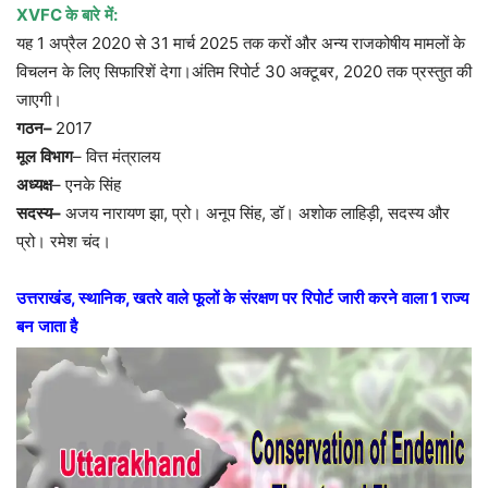
XVFC
के
बारे
में
:
यह
1
अप्रैल
2020
से
31
मार्च
2025
तक
करों
और
अन्य
राजकोषीय
मामलों
के
विचलन
के
लिए
सिफारिशें
देगा।अंतिम
रिपोर्ट
30
अक्टूबर
, 2020
तक
प्रस्तुत
की
जाएगी।
गठन
–
2017
मूल
विभाग
–
वित्त
मंत्रालय
अध्यक्ष
–
एनके
सिंह
सदस्य
–
अजय
नारायण
झा
,
प्रो।
अनूप
सिंह
,
डॉ।
अशोक
लाहिड़ी
,
सदस्य
और
प्रो।
रमेश
चंद।
उत्तराखंड
,
स्थानिक
,
खतरे
वाले
फूलों
के
संरक्षण
पर
रिपोर्ट
जारी
करने
वाला
1
राज्य
बन
जाता
है