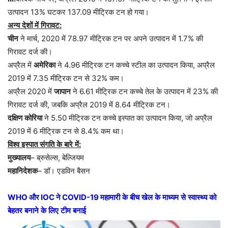
उत्पादन
13%
घटकर
137.09
मीट्रिक
टन
हो
गया।
अन्य
देशों
में
गिरावट
:
चीन
ने
मार्च
, 2020
में
78.97
मीट्रिक
टन
पर
अपने
उत्पादन
में
1.7%
की
गिरावट
दर्ज
की।
अप्रैल
में
अमेरिका
ने
4.96
मीट्रिक
टन
कच्चे
स्टील
का
उत्पादन
किया
,
अप्रैल
2019
में
7.35
मीट्रिक
टन
से
32%
कम।
अप्रैल
2020
में
जापान
ने
6.61
मीट्रिक
टन
कच्चे
तेल
के
उत्पादन
में
23%
की
गिरावट
दर्ज
की
,
जबकि
अप्रैल
2019
में
8.64
मीट्रिक
टन।
दक्षिण
कोरिया
ने
5.50
मीट्रिक
टन
कच्चे
इस्पात
का
उत्पादन
किया
,
जो
अप्रैल
2019
में
6
मीट्रिक
टन
से
8.4%
कम
था।
विश्व
इस्पात
संगति
के
बारे
में
:
मुख्यालय
–
ब्रुसेल्स
,
बेल्जियम
महानिदेशक
–
डॉ।
एडविन
बैसन
WHO
और
IOC
ने
COVID-19
महामारी
के
बीच
खेल
के
माध्यम
से
स्वास्थ्य
को
बेहतर
बनाने
के
लिए
टीम
बनाई