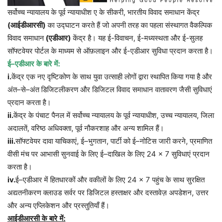
सर्वोच्च न्यायालय के पूर्व न्यायाधीश ए के सीकरी, भारतीय विवाद समाधान केंद्र
(
आईडीआरसी
)
का उद्घाटन करते हैं जो अपनी तरह का पहला संस्थागत वैकल्पिक
विवाद समाधान
(
एडीआर
)
केंद्र है। यह ई-विवाचन, ई-मध्यस्थता और ई-सुलह
सॉफ्टवेयर पोर्टल के माध्यम से ऑफ़लाइन और ई-एडीआर सुविधा प्रदान करता है।
ई
–
एडीआर
के
बारे
में
:
i.
केंद्र
एक
नए
दृष्टिकोण
के
साथ
युवा
उत्साही
लोगों
द्वारा
स्थापित
किया
गया
है
और
अंत
–
से
–
अंत
डिजिटलीकरण
और
डिजिटल
विवाद
समाधान
वातावरण
जैसी
सुविधाएं
प्रदान
करता
है।
ii.
केंद्र
के
पंचाट
पैनल
में
सर्वोच्च
न्यायालय
के
पूर्व
न्यायाधीश
,
उच्च
न्यायालय
,
जिला
अदालतें
,
वरिष्ठ
अधिवक्ता
,
पूर्व
नौकरशाह
और
अन्य
शामिल
हैं।
iii.
सॉफ्टवेयर
दावा
याचिकाएं
,
ई
–
भुगतान
,
पार्टी
को
ई
–
नोटिस
जारी
करने
,
प्रमाणित
वीसी
मंच
पर
आभासी
सुनवाई
के
लिए
ई
–
दाखिल
के
लिए
24 × 7
सुविधाएं
प्रदान
करता
है।
iv.
ई
–
एडीआर
में
हितधारकों
और
वकीलों
के
लिए
24 × 7
पहुंच
के
साथ
सुरक्षित
अद्यतनीकरण
क्लाउड
सर्वर
पर
डिजिटल
हस्ताक्षर
और
दस्तावेज़
अपडेशन
,
उत्तर
और
अन्य
एप्लिकेशन
और
प्रस्तुतियाँ
हैं।
आईडीआरसी
के
बारे
में
: