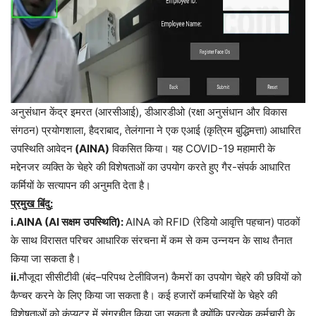
अनुसंधान केंद्र इमरत (आरसीआई), डीआरडीओ (रक्षा अनुसंधान और विकास
संगठन) प्रयोगशाला, हैदराबाद, तेलंगाना ने एक एआई (कृत्रिम बुद्धिमत्ता) आधारित
उपस्थिति आवेदन
(AINA)
विकसित किया। यह COVID-19 महामारी के
मद्देनजर व्यक्ति के चेहरे की विशेषताओं का उपयोग करते हुए गैर-संपर्क आधारित
कर्मियों के सत्यापन की अनुमति देता है।
प्रमुख
बिंदु
:
i.AINA (AI
सक्षम
उपस्थिति
):
AINA
को
RFID (
रेडियो
आवृत्ति
पहचान
)
पाठकों
के
साथ
विरासत
परिचर
आधारिक
संरचना
में
कम
से
कम
उन्नयन
के
साथ
तैनात
किया
जा
सकता
है।
ii.
मौजूदा
सीसीटीवी
(
बंद
–
परिपथ
टेलीविजन
)
कैमरों
का
उपयोग
चेहरे
की
छवियों
को
कैप्चर
करने
के
लिए
किया
जा
सकता
है।
कई
हजारों
कर्मचारियों
के
चेहरे
की
विशेषताओं
को
कंप्यूटर
में
संग्रहीत
किया
जा
सकता
है
क्योंकि
प्रत्येक
कर्मचारी
के