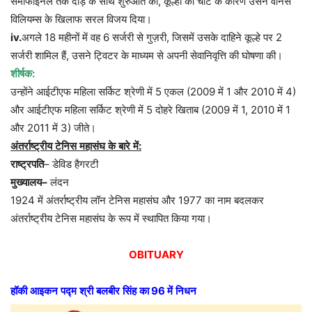
सेमीफाइनल
तक
दौड़
के
साथ
शुरुआत
की
,
कूल्हा
की
चोट
के
कारण
उसने
वीनस
विलियम्स
के
खिलाफ
सरल
विजय
दिया।
iv.
अगले
18
महीनों
में
वह
6
सर्जरी
से
गुज़री
,
जिसमें
उसके
दाहिने
कूल्हे
पर
2
सर्जरी
शामिल
हैं
,
उसने
ट्विटर
के
माध्यम
से
अपनी
सेवानिवृत्ति
की
घोषणा
की।
शीर्षक
:
उन्होंने
आईटीएफ
महिला
सर्किट
श्रेणी
में
5
एकल
(2009
में
1
और
2010
में
4)
और
आईटीएफ
महिला
सर्किट
श्रेणी
में
5
दोहरे
खिताब
(2009
में
1, 2010
में
1
और
2011
में
3)
जीते।
अंतर्राष्ट्रीय
टेनिस
महासंघ
के
बारे
में
:
राष्ट्रपति
–
डेविड
हैगरटी
मुख्यालय
–
लंदन
1924
में
अंतर्राष्ट्रीय
लॉन
टेनिस
महासंघ
और
1977
का
नाम
बदलकर
अंतर्राष्ट्रीय
टेनिस
महासंघ
के
रूप
में
स्थापित
किया
गया।
OBITUARY
हॉकी
आइकन
पद्म
श्री
बलबीर
सिंह
का
96
में
निधन