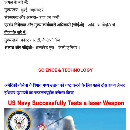
ज़गल
के
बारे
में
:
मुख्यालय
–
मुंबई
,
महाराष्ट्र
संस्थापक
और
अध्यक्ष
–
राज
एन
फनी
प्रबंध
निदेशक
और
मुख्य
कार्यकारी
अधिकारी
(
सीईओ
)
–
अविनाश
गोदखिंडी
वीजा
के
बारे
में
:
मुख्यालय
–
फोस्टर
सिटी
,
कैलिफोर्निया
अध्यक्ष
और
सीईओ
–
अल्फ्रेड
एफ।
केली
,
जूनियर।
SCIENCE & TECHNOLOGY
अमेरिकी
नौसेना
ने
विमान
मध्य
उड़ान
को
नष्ट
करने
के
लिए
पहले
ठोस
राज्य
लेजर
हथियार
प्रणाली
का
सफलतापूर्वक
परीक्षण
किया