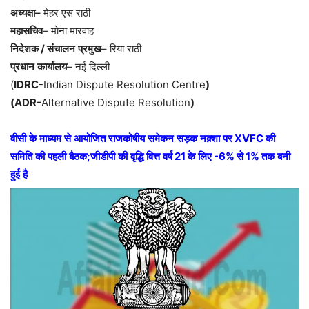
अध्यक्षा
–
मेहर
एस
राठी
महासचिव
–
मोना
मारवाह
निदेशक
/
संचालन
प्रमुख
–
रिया
राठी
प्रधान
कार्यालय
–
नई
दिल्ली
(
IDRC
-Indian Dispute Resolution Centre
)
(ADR-
Alternative Dispute Resolution
)
वीसी
के
माध्यम
से
आयोजित
राजकोषीय
समेकन
सड़क
नक़्शा
पर
XVFC
की
समिति
की
पहली
बैठक
;
जीडीपी
की
वृद्धि
वित्त
वर्ष
21
के
लिए
-6%
से
1%
तक
बनी
हुई
है