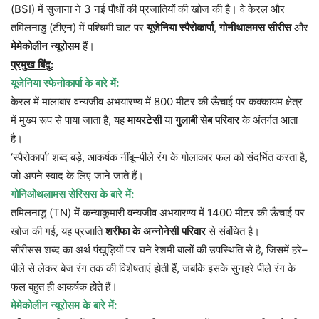
(BSI) में सुजाना ने 3 नई पौधों की प्रजातियों की खोज की है। वे केरल और
तमिलनाडु (टीएन) में पश्चिमी घाट पर
यूजेनिया
स्पैरोकार्पा
,
गोनीथालमस
सीरीस
और
मेमेकोलीन
न्यूरोसम
हैं।
प्रमुख
बिंदु
:
यूजेनिया
स्फेनोकार्पा
के
बारे
में
:
केरल
में
मालाबार
वन्यजीव
अभयारण्य
में
800
मीटर
की
ऊँचाई
पर
कक्कायम
क्षेत्र
में
मुख्य
रूप
से
पाया
जाता
है
,
यह
मायरटेसी
या
गुलाबी
सेब
परिवार
के
अंतर्गत
आता
है।
‘
स्पैरोकार्पा
‘
शब्द
बड़े
,
आकर्षक
नींबू
–
पीले
रंग
के
गोलाकार
फल
को
संदर्भित
करता
है
,
जो
अपने
स्वाद
के
लिए
जाने
जाते
हैं।
गोनिओथलामस
सेरिसस
के
बारे
में
:
तमिलनाडु
(TN)
में
कन्याकुमारी
वन्यजीव
अभयारण्य
में
1400
मीटर
की
ऊँचाई
पर
खोज
की
गई
,
यह
प्रजाति
शरीफा
के
अन्नोनेसी
परिवार
से
संबंधित
है।
सीरीसस
शब्द
का
अर्थ
पंखुड़ियों
पर
घने
रेशमी
बालों
की
उपस्थिति
से
है
,
जिसमें
हरे
–
पीले
से
लेकर
बेज
रंग
तक
की
विशेषताएं
होती
हैं
,
जबकि
इसके
सुनहरे
पीले
रंग
के
फल
बहुत
ही
आकर्षक
होते
हैं।
मेमेकोलीन
न्यूरोसम
के
बारे
में
: