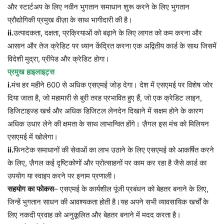
और स्टार्टअप के लिए नवीन भुगतान समाधान शुरू करने के लिए भुगतान
प्रौद्योगिकी प्रमुख वीज़ा के साथ भागीदारी की है।
ii.
उत्पादकता
,
दक्षता
,
प्रक्रियाओं
को
बढ़ाने
के
लिए
लागत
को
कम
करना
और
आसान
और
तेज
क्रेडिट
पर
ध्यान
केंद्रित
करना
एक
अद्वितीय
कार्ड
के
साथ
जिसमें
विदेशी
मुद्रा
,
प्रीपेड
और
क्रेडिट
होगा।
प्रमुख
हाइलाइट्स
i.
मंच
हर
महीने
600
से
अधिक
एसएमई
जोड़
देगा।
देश
में
एसएमई
पर
विशेष
जोर
दिया
जाता
है
,
जो
महामारी
से
बुरी
तरह
प्रभावित
हुए
हैं
,
जो
एक
क्रेडिट
लाइन
,
डिजिटाइज्ड
खर्च
और
अधिक
डिजिटल
लेनदेन
दिखाने
में
सक्षम
होने
के
कारण
अधिक
उधार
लेने
की
क्षमता
के
साथ
लाभान्वित
होंगे।
ज़ैगल
इस
मंच
को
मिलियन
एसएमई
में
खोलेगा।
ii.
फिनटेक
समाधानों
की
सेवाओं
का
लाभ
उठाने
के
लिए
एसएमई
को
आकर्षित
करने
के
लिए
,
ज़ैगल
कई
दृष्टिकोणों
और
प्रोत्साहनों
पर
काम
कर
रहा
है
जैसे
कार्ड
का
उपयोग
या
स्वाइप
करने
पर
इनाम
प्रणाली।
सहयोग
का
फोकस
–
एसएमई
के
कार्यशील
पूंजी
प्रबंधन
को
बेहतर
बनाने
के
लिए
,
जिन्हें
भुगतान
साधन
की
आवश्यकता
होती
है।यह
अपने
सभी
व्यावसायिक
खर्चों
के
लिए
नकदी
प्रवाह
को
अनुकूलित
और
बेहतर
बनाने
में
मदद
करता
है।