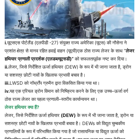
i.
यूएसएस पोर्टलैंड (एलपीडी -27) संयुक्त राज्य अमेरिका (यूएस) की नौसेना ने
प्रशांत क्षेत्र से मानव रहित हवाई वाहन (यूएवी)एक ठोस राज्य लेजर के साथ “
लेजर
हथियार
प्रणाली
प्रदर्शक
(
एलडब्ल्यूएसडी
)”
को सफलतापूर्वक नष्ट कर दिया।
ii.
लेजर
,
जिसे
निर्देशित
ऊर्जा
हथियार
(DEW)
के
रूप
में
भी
जाना
जाता
है
,
ड्रोन
या
सशस्त्र
छोटी
नावों
के
खिलाफ
प्रभावी
बचाव
है।
iii.
LWSD
को
नॉर्थ्रॉप
ग्रुमैन
द्वारा
विकसित
किया
गया
था।
iv.
यह
एक
एरियल
ड्रोन
विमान
को
निष्क्रिय
करने
के
लिए
एक
उच्च
–
ऊर्जा
वर्ग
ठोस
राज्य
लेजर
का
पहला
प्रणाली
–
स्तरीय
कार्यान्वयन
था।
लेजर
हथियार
क्या
हैं
?
लेजर
,
जिसे
निर्देशित
ऊर्जा
हथियार
(DEW)
के
रूप
में
भी
जाना
जाता
है
,
ड्रोन
या
सशस्त्र
छोटी
नावों
के
खिलाफ
प्रभावी
बचाव
है।
DEWs
को
विद्युत
चुम्बकीय
प्रणालियों
के
रूप
में
परिभाषित
किया
गया
है
जो
रासायनिक
या
विद्युत
ऊर्जा
को