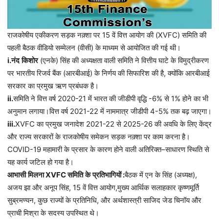
राजकोषीय एकीकरण सड़क नक़्शा पर 15 वें वित्त आयोग की (XVFC) समिति की
पहली बैठक वीडियो सम्मेलन (वीसी) के माध्यम से आयोजित की गई थी।
i.
नंद
किशोर
(
एनके
)
सिंह
की
अध्यक्षता
वाली
समिति
ने
वित्तीय
घाटे
के
विमुद्रीकरण
पर
भारतीय
रिजर्व
बैंक
(
आरबीआई
)
के
निर्णय
की
सिफारिश
की
है
,
क्योंकि
आरबीआई
सरकार
का
प्रमुख
ऋण
प्रबंधक
है।
ii.
समिति
ने
वित्त
वर्ष
2020-21
में
भारत
की
जीडीपी
वृद्धि
-6%
से
1%
होने
का
भी
अनुमान
लगाया।वित्त
वर्ष
2021-22
में
नाममात्र
जीडीपी
4-5%
तक
बढ़
जाएगा।
iii.
XVFC
का
प्रमुख
जनादेश
2021-22
से
2025-26
की
अवधि
के
लिए
केंद्र
और
राज्य
सरकारों
के
राजकोषीय
समेकन
सड़क
नक़्शा
पर
काम
करना
है।
COVID-19
महामारी
के
प्रसार
के
कारण
होने
वाली
अतिरिक्त
–
साधारण
स्थिति
से
यह
कार्य
जटिल
हो
गया
है।
आभासी
मिलना
XVFC
समिति
के
प्रतिभागियों
:
बैठक
में
एन
के
सिंह
(
अध्यक्ष
),
अजय
झा
और
अनूप
सिंह
, 15
वें
वित्त
आयोग
,
मुख्य
आर्थिक
सलाहकार
कृष्णमूर्ति
सुब्रमण्यन
,
कुछ
राज्यों
के
प्रतिनिधि
,
और
अर्थशास्त्री
साजिद
जेड
चिनॉय
और
प्राची
मिश्रा
के
सदस्य
उपस्थित
थे।