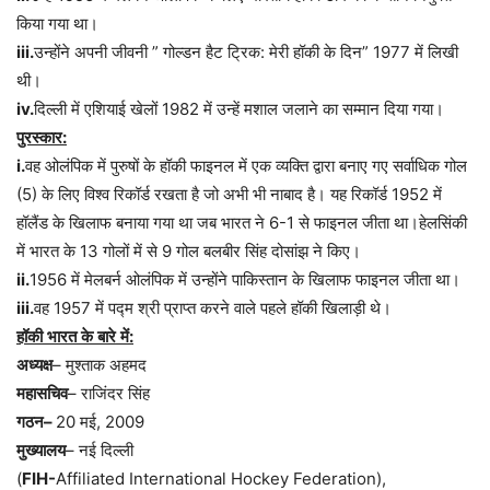
किया
गया
था।
iii.
उन्होंने
अपनी
जीवनी
”
गोल्डन
हैट
ट्रिक
:
मेरी
हॉकी
के
दिन
” 1977
में
लिखी
थी।
iv.
दिल्ली
में
एशियाई
खेलों
1982
में
उन्हें
मशाल
जलाने
का
सम्मान
दिया
गया।
पुरस्कार
:
i.
वह
ओलंपिक
में
पुरुषों
के
हॉकी
फाइनल
में
एक
व्यक्ति
द्वारा
बनाए
गए
सर्वाधिक
गोल
(5)
के
लिए
विश्व
रिकॉर्ड
रखता
है
जो
अभी
भी
नाबाद
है।
यह
रिकॉर्ड
1952
में
हॉलैंड
के
खिलाफ
बनाया
गया
था
जब
भारत
ने
6-1
से
फाइनल
जीता
था।हेलसिंकी
में
भारत
के
13
गोलों
में
से
9
गोल
बलबीर
सिंह
दोसांझ
ने
किए।
ii.
1956
में
मेलबर्न
ओलंपिक
में
उन्होंने
पाकिस्तान
के
खिलाफ
फाइनल
जीता
था।
iii.
वह
1957
में
पद्म
श्री
प्राप्त
करने
वाले
पहले
हॉकी
खिलाड़ी
थे।
हॉकी
भारत
के
बारे
में
:
अध्यक्ष
–
मुश्ताक
अहमद
महासचिव
–
राजिंदर
सिंह
गठन
–
20
मई
, 2009
मुख्यालय
–
नई
दिल्ली
(
FIH-
Affiliated International Hockey Federation),