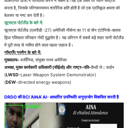
विकिरणित
ऊर्जा
में
परिवर्तित
करने
में
सक्षम
हैं।यह
एक
लक्ष्य
पर
ध्यान
केंद्रित
करता
है
,
जिसके
परिणामस्वरूप
शारीरिक
क्षति
होती
है
जो
एक
प्रतिकूल
क्षमता
को
बेअसर
या
नष्ट
कर
देती
है।
यूएसएस
पोर्टलैंड
के
बारे
में
:
यूएसएस
पोर्टलैंड
(
एलपीडी
-27)
अमेरिकी
नौसेना
का
11
वां
सैन
एंटोनियो
–
क्लास
द्विधा
गतिवाला
परिवहन
गोदी
युद्धपोत
है।
यह
ओरेगन
में
सबसे
बड़े
शहर
यानी
पोर्टलैंड
में
पूरी
तरह
से
नामित
होने
वाला
पहला
जहाज
है।
नॉर्थ्रॉप
ग्रुमैन
के
बारे
में
:
मुख्यालय
–
वर्जीनिया
,
संयुक्त
राज्य
अमेरिका
अध्यक्ष
,
मुख्य
कार्यकारी
अधिकारी
(
सीईओ
)
और
राष्ट्र
–
पति
–
कैथी
जे।
वार्डन
(
LWSD
-Laser Weapon System Demonstrator)
(
DEW
-directed energy weapons)
DRDO
की
RCI ’AINA’ AI-
आधारित
उपस्थिति
अनुप्रयोग
विकसित
करती
है