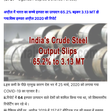
अप्रैल
में
भारत
का
कच्चे
इस्पात
का
उत्पादन
65.2%
बढ़कर
3.13 MT
हो
गया
:
विश्व
इस्पात
अप्रैल
2020
की
रिपोर्ट
i.
इस कमी के पीछे प्रमुख कारण देश भर में 25 मार्च, 2020 को लगाया गया
COVID-19 का प्रसार है।
ii.
रिपोर्ट
में
64
इस्पात
उत्पादन
वाले
देशों
को
शामिल
किया
गया
था
,
जो
विश्वस्तरीय
रिपोर्टिंग
कर
रहे
थे।
iii.
वैश्विक
मोर्चे
पर
,
अप्रैल
2019
में
157.67
मीट्रिक
टन
की
तुलना
में
इस्पात