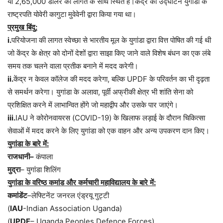
या 2,65,000 डॉलर की लागत के साथ स्थित है।केंद्र का उद्घाटन युगांडा के
राष्ट्रपति योवेरी कागुटा मुवेवेनी द्वारा किया गया था।
प्रमुख
बिंदु
:
i.
परियोजना
की
लागत
स्वेच्छा
से
भारतीय
मूल
के
युगांडा
द्वारा
वित्त
पोषित
की
गई
थी
जो
केंद्र
के
क्षेत्र
को
दोनों
देशों
द्वारा
साझा
किए
जाने
वाले
विशेष
बंधन
का
एक
लंबे
समय
तक
चलने
वाला
प्रतीक
बनाने
में
मदद
करेगी।
ii.
केंद्र
न
केवल
कॉलेज
की
मदद
करेगा
,
बल्कि
UPDF
के
परिवर्तन
का
भी
दृढ़ता
से
समर्थन
करेगा।
युगांडा
के
अलावा
,
पूर्वी
अफ्रीकी
क्षेत्र
भी
शांति
सेना
को
प्रशिक्षित
करने
में
लाभान्वित
होंगे
जो
महाद्वीप
और
उसके
पार
जाएंगे।
iii.
IAU
ने
कोरोनवायरस
(COVID-19)
के
खिलाफ
लड़ाई
के
दौरान
चिकित्सा
सेवाओं
में
मदद
करने
के
लिए
युगांडा
को
एक
वाहन
और
अन्य
उपकरण
दान
किए।
युगांडा
के
बारे
में
:
राजधानी
–
कंपाला
मुद्रा
–
युगांडा
शिलिंग
युगांडा
के
वरिष्ठ
कमांड
और
कर्मचारी
महाविद्यालय
के
बारे
में
:
कमांडेंट
–
लेफ्टिनेंट
जनरल
एंड्रयू
गुट्टी
(
IAU
-Indian Association Uganda)
(
UPDF
– Uganda Peoples Defence Forces)