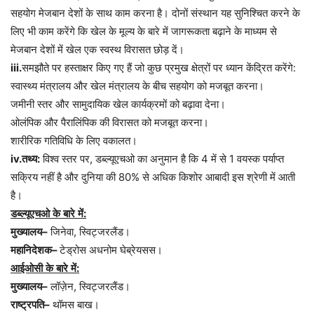
सहयोग
मेजबान
देशों
के
साथ
काम
करना
है।
दोनों
संस्थान
यह
सुनिश्चित
करने
के
लिए
भी
काम
करेंगे
कि
खेल
के
मूल्य
के
बारे
में
जागरूकता
बढ़ाने
के
माध्यम
से
मेजबान
देशों
में
खेल
एक
स्वस्थ
विरासत
छोड़
दें।
iii.
समझौते
पर
हस्ताक्षर
किए
गए
हैं
जो
कुछ
प्रमुख
क्षेत्रों
पर
ध्यान
केंद्रित
करेंगे
:
स्वास्थ्य
मंत्रालय
और
खेल
मंत्रालय
के
बीच
सहयोग
को
मजबूत
करना।
जमीनी
स्तर
और
सामुदायिक
खेल
कार्यक्रमों
को
बढ़ावा
देना।
ओलंपिक
और
पैरालिंपिक
की
विरासत
को
मजबूत
करना।
शारीरिक
गतिविधि
के
लिए
वकालत।
iv.
तथ्य
:
विश्व
स्तर
पर
,
डब्ल्यूएचओ
का
अनुमान
है
कि
4
में
से
1
वयस्क
पर्याप्त
सक्रिय
नहीं
है
और
दुनिया
की
80%
से
अधिक
किशोर
आबादी
इस
श्रेणी
में
आती
है।
डब्ल्यूएचओ
के
बारे
में
:
मुख्यालय
–
जिनेवा
,
स्विट्जरलैंड।
महानिदेशक
–
टेड्रोस
अधनोम
घेब्रेयसस।
आईओसी
के
बारे
में
:
मुख्यालय
–
लॉज़ेन
,
स्विट्जरलैंड।
राष्ट्रपति
–
थॉमस
बाख।