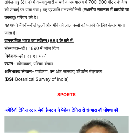
तमिलनाडु
(
टीएन
)
में
कन्याकुमारी
वन्यजीव
अभयारण्य
में
700-900
मीटर
के
बीच
की
ऊंचाई
पर
पाया
गया।
यह
प्रजाति
मेलस्टोमैटेसी
(
स्थानीय
समानता
में
कायांबो
या
कासावु
)
परिवार
की
है।
यह
अपने
बैंगनी
–
नीले
फूलों
और
मौवे
को
लाल
फलों
को
पकाने
के
लिए
बेहतर
माना
जाता
है।
वानस्पतिक
भारत
का
सर्वेक्षण
(BSI)
के
बारे
में
:
संस्थापक
–
डॉ।
1890
में
जॉर्ज
किंग
निदेशक
–
डॉ।
ए।
ए।
माओ
स्थान
–
कोलकाता
,
पश्चिम
बंगाल
अभिभावक
संगठन
–
पर्यावरण
,
वन
और
जलवायु
परिवर्तन
मंत्रालय
(
BSI
-Botanical Survey of India)
SPORTS
अमेरिकी
टेनिस
स्टार
जेमी
हैम्पटन
ने
पेशेवर
टेनिस
से
संन्यास
की
घोषणा
की