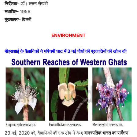
निर्देशक
–
डॉ।
तरुण
सेखरी
स्थापित
– 1956
मुख्यालय
–
दिल्ली
ENVIRONMENT
बीएसआई
के
वैज्ञानिकों
ने
पश्चिमी
घाट
में
3
नई
पौधों
की
प्रजातियों
की
खोज
की
23 मई, 2020 को, वैज्ञानिकों की एक टीम ने के ए
वानस्पतिक
भारत
का
सर्वेक्षण