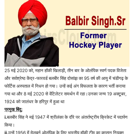
25 मई 2020 को, महान हॉकी खिलाड़ी, तीन बार के ओलंपिक स्वर्ण पदक विजेता
और सर्वश्रेष्ठ केंद्र-फारवर्ड बलबीर सिंह दोसांझ का 95 वर्ष की आयु में चंडीगढ़ के
फोर्टिस अस्पताल में निधन हो गया। उन्हें कई अंग विफलता के कारण भर्ती कराया
गया था और 8 मई 2020 से वेंटिलेटर समर्थन में रहा।उनका जन्म 19 अक्टूबर,
1924 को जालंधर के हरिपुर में हुआ था
प्रमुख
बिंदु
:
i.
बलबीर
सिंह
ने
मई
1947
में
श्रीलंका
के
दौरे
पर
अंतर्राष्ट्रीय
क्रिकेट
में
पदार्पण
किया।
ii.
उन्हें
1956
में
मेलबर्न
ओलंपिक
के
लिए
भारतीय
हॉकी
टीम
का
कप्तान
नियुक्त