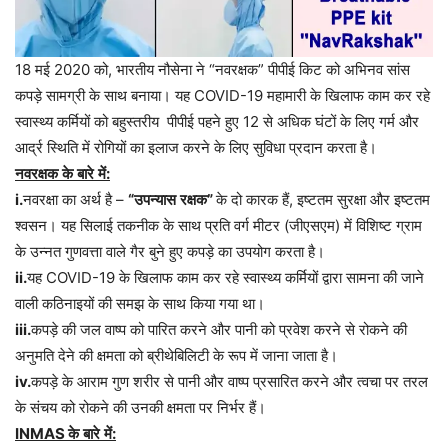
18 मई 2020 को, भारतीय नौसेना ने “नवरक्षक” पीपीई किट को अभिनव सांस
कपड़े सामग्री के साथ बनाया। यह COVID-19 महामारी के खिलाफ काम कर रहे
स्वास्थ्य कर्मियों को बहुस्तरीय पीपीई पहने हुए 12 से अधिक घंटों के लिए गर्म और
आर्द्र स्थिति में रोगियों का इलाज करने के लिए सुविधा प्रदान करता है।
नवरक्षक
के
बारे
में
:
i.
नवरक्षा
का
अर्थ
है
–
“
उपन्यास
रक्षक
”
के
दो
कारक
हैं
,
इष्टतम
सुरक्षा
और
इष्टतम
श्वसन।
यह
सिलाई
तकनीक
के
साथ
प्रति
वर्ग
मीटर
(
जीएसएम
)
में
विशिष्ट
ग्राम
के
उन्नत
गुणवत्ता
वाले
गैर
बुने
हुए
कपड़े
का
उपयोग
करता
है।
ii.
यह
COVID-19
के
खिलाफ
काम
कर
रहे
स्वास्थ्य
कर्मियों
द्वारा
सामना
की
जाने
वाली
कठिनाइयों
की
समझ
के
साथ
किया
गया
था।
iii.
कपड़े
की
जल
वाष्प
को
पारित
करने
और
पानी
को
प्रवेश
करने
से
रोकने
की
अनुमति
देने
की
क्षमता
को
ब्रीथेबिलिटी
के
रूप
में
जाना
जाता
है।
iv.
कपड़े
के
आराम
गुण
शरीर
से
पानी
और
वाष्प
प्रसारित
करने
और
त्वचा
पर
तरल
के
संचय
को
रोकने
की
उनकी
क्षमता
पर
निर्भर
हैं।
INMAS
के
बारे
में
: