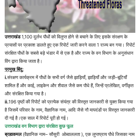
उत्तराखंड
1,100 दुर्लभ पौधों को विलुप्त होने से बचाने के लिए इसके संरक्षण के
प्रयासों पर प्रकाश डालते हुए एक रिपोर्ट जारी करने वाला 1 राज्य बन गया। रिपोर्ट
संरक्षित पौधों के सबसे बड़े भंडार में से एक है और राज्य के वन विभाग के अनुसंधान
विंग द्वारा किया जाता है।
प्रमुख
बिंदु
:
i.
संरक्षण
कार्यक्रम
में
पौधों
के
सभी
वर्ग
जैसे
झाड़ियाँ
,
झाड़ियाँ
और
जड़ी
–
बूटियाँ
शामिल
हैं
और
काई
,
लाइकेन
और
शैवाल
जैसे
कम
पौधे
हैं
,
जिन्हें
प्रलेखित
,
वर्गीकृत
और
संरक्षित
किया
गया
है।
ii.
196
पृष्ठों
की
रिपोर्ट
को
प्रत्येक
संयंत्र
की
विस्तृत
जानकारी
से
युक्त
किया
गया
है
जिसमें
परिवार
के
नाम
,
वैज्ञानिक
नाम
,
आदि
जैसे
नौ
मापदंडों
पर
विस्तृत
जानकारी
दी
गई
है।एक
साल
में
रिपोर्ट
पूरी
हो
गई।
उत्तराखंड
वन
विभाग
द्वारा
संरक्षित
कुछ
फूल
ब्रह्मकमल
(
वैज्ञानिक
नाम
–
सौसुरी
ओब्वाललता
),
एक
लुप्तप्राय
पौधे
जिसका
नाम