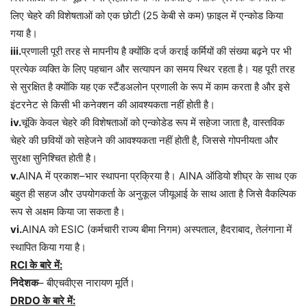
लिए
चेहरे
की
विशेषताओं
को
एक
छोटी
(25
केबी
से
कम
)
फ़ाइल
में
एन्कोड
किया
गया
है।
iii.
प्रणाली
पूरी
तरह
से
मापनीय
है
क्योंकि
दर्ज
कराई
कर्मियों
की
संख्या
बढ़ने
पर
भी
प्रत्येक
व्यक्ति
के
लिए
पहचान
और
सत्यापन
का
समय
स्थिर
रहता
है।
यह
पूरी
तरह
से
सुरक्षित
है
क्योंकि
यह
एक
स्टैंडअलोन
प्रणाली
के
रूप
में
काम
करता
है
और
इसे
इंटरनेट
से
किसी
भी
कनेक्शन
की
आवश्यकता
नहीं
होती
है।
iv.
चूंकि
केवल
चेहरे
की
विशेषताओं
को
एन्कोडेड
रूप
में
सहेजा
जाता
है
,
वास्तविक
चेहरे
की
छवियों
को
सहेजने
की
आवश्यकता
नहीं
होती
है
,
जिससे
गोपनीयता
और
सुरक्षा
सुनिश्चित
होती
है।
v.
AINA
में
प्रकाश
–
भार
स्थापना
प्रक्रिया
है।
AINA
ऑडियो
शीघ्र
के
साथ
एक
बहुत
ही
सहज
और
उपयोगकर्ता
के
अनुकूल
जीयूआई
के
साथ
आता
है
जिसे
वैकल्पिक
रूप
से
अक्षम
किया
जा
सकता
है।
vi.
AINA
को
ESIC (
कर्मचारी
राज्य
बीमा
निगम
)
अस्पताल
,
हैदराबाद
,
तेलंगाना
में
स्थापित
किया
गया
है।
RCI
के
बारे
में
:
निदेशक
–
बीएचवीएस
नारायण
मूर्ति।
DRDO
के
बारे
में
: