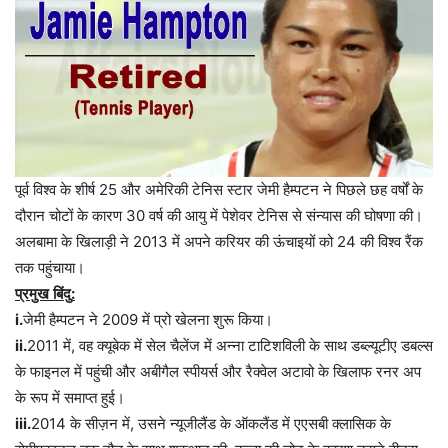
पूर्व विश्व के शीर्ष 25 और अमेरिकी टेनिस स्टार जेमी हैम्पटन ने पिछले छह वर्षों के
दौरान चोटों के कारण 30 वर्ष की आयु में पेशेवर टेनिस से संन्यास की घोषणा की।
अलबामा के खिलाड़ी ने 2013 में अपने करियर की ऊंचाइयों को 24 की विश्व रैंक
तक पहुंचाया।
प्रमुख
बिंदु
:
i.
जेमी
हैम्पटन
ने
2009
में
प्रो
खेलना
शुरू
किया।
ii.
2011
में
,
वह
क्यूबेक
में
सेल
चैलेंज
में
अन्ना
टाटिशविली
के
साथ
डब्ल्यूटीए
डबल्स
के
फाइनल
में
पहुंची
और
अबीगैल
स्पीयर्स
और
रैक्वेल
अटावो
के
खिलाफ
रनर
अप
के
रूप
में
समाप्त
हुई।
iii.
2014
के
सीज़न
में
,
उसने
न्यूजीलैंड
के
ऑकलैंड
में
एएसबी
क्लासिक
के