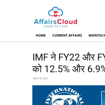
AffairsCloud.com
HOME
CURRENT AFFAIRS
MONTHLY
IMF ने FY22 और FY2
को 12.5% और 6.9% 
April 8, 2021