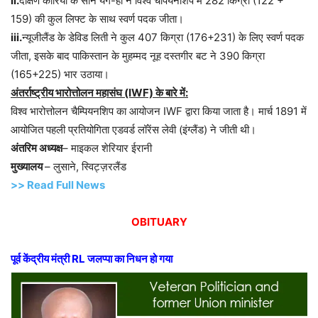
ii.
दक्षिण कोरिया के सोन यंग-ही ने विश्व चैंपियनशिप में 282 किग्रा (122 +
159) की कुल लिफ्ट के साथ स्वर्ण पदक जीता।
iii.
न्यूजीलैंड के डेविड लिती ने कुल 407 किग्रा (176+231) के लिए स्वर्ण पदक
जीता, इसके बाद पाकिस्तान के मुहम्मद नूह दस्तगीर बट ने 390 किग्रा
(165+225) भार उठाया।
अंतर्राष्ट्रीय भारोत्तोलन महासंघ (IWF) के बारे में:
विश्व भारोत्तोलन चैम्पियनशिप का आयोजन IWF द्वारा किया जाता है। मार्च 1891 में
आयोजित पहली प्रतियोगिता एडवर्ड लॉरेंस लेवी (इंग्लैंड) ने जीती थी।
अंतरिम अध्यक्ष
– माइकल शेरियार ईरानी
मुख्यालय
– लुसाने, स्विट्ज़रलैंड
>> Read Full News
OBITUARY
पूर्व केंद्रीय मंत्री RL जलप्पा का निधन हो गया