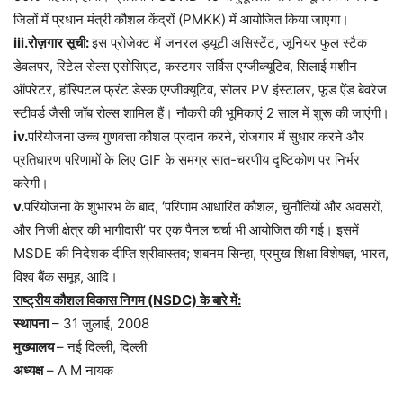
जिलों में प्रधान मंत्री कौशल केंद्रों (PMKK) में आयोजित किया जाएगा।
iii.रोज़गार सूची:
इस प्रोजेक्ट में जनरल ड्यूटी असिस्टेंट, जूनियर फुल स्टैक
डेवलपर, रिटेल सेल्स एसोसिएट, कस्टमर सर्विस एग्जीक्यूटिव, सिलाई मशीन
ऑपरेटर, हॉस्पिटल फ्रंट डेस्क एग्जीक्यूटिव, सोलर PV इंस्टालर, फूड ऐंड बेवरेज
स्टीवर्ड जैसी जॉब रोल्स शामिल हैं। नौकरी की भूमिकाएं 2 साल में शुरू की जाएंगी।
iv.
परियोजना उच्च गुणवत्ता कौशल प्रदान करने, रोजगार में सुधार करने और
प्रतिधारण परिणामों के लिए GIF के समग्र सात-चरणीय दृष्टिकोण पर निर्भर
करेगी।
v.
परियोजना के शुभारंभ के बाद, ‘परिणाम आधारित कौशल, चुनौतियों और अवसरों,
और निजी क्षेत्र की भागीदारी’ पर एक पैनल चर्चा भी आयोजित की गई। इसमें
MSDE की निदेशक दीप्ति श्रीवास्तव; शबनम सिन्हा, प्रमुख शिक्षा विशेषज्ञ, भारत,
विश्व बैंक समूह, आदि।
राष्ट्रीय कौशल विकास निगम (NSDC) के बारे में:
स्थापना
– 31 जुलाई, 2008
मुख्यालय
– नई दिल्ली, दिल्ली
अध्यक्ष
– A M नायक