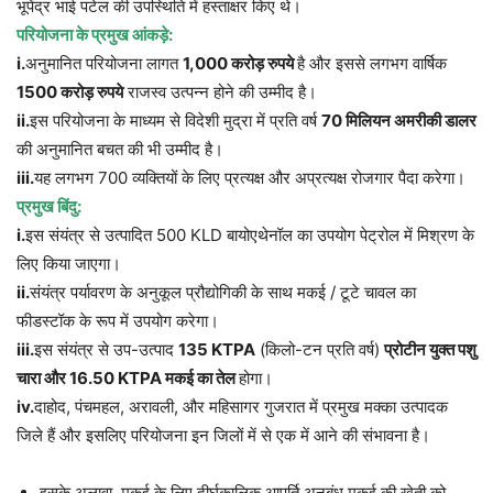
भूपेंद्र भाई पटेल की उपस्थिति में हस्ताक्षर किए थे।
परियोजना के प्रमुख आंकड़े:
i.
अनुमानित परियोजना लागत
1,000 करोड़ रुपये
है और इससे लगभग वार्षिक
1500 करोड़ रुपये
राजस्व उत्पन्न होने की उम्मीद है।
ii.
इस परियोजना के माध्यम से विदेशी मुद्रा में प्रति वर्ष
70 मिलियन अमरीकी डालर
की अनुमानित बचत की भी उम्मीद है।
iii.
यह लगभग 700 व्यक्तियों के लिए प्रत्यक्ष और अप्रत्यक्ष रोजगार पैदा करेगा।
प्रमुख बिंदु:
i.
इस संयंत्र से उत्पादित 500 KLD बायोएथेनॉल का उपयोग पेट्रोल में मिश्रण के
लिए किया जाएगा।
ii.
संयंत्र पर्यावरण के अनुकूल प्रौद्योगिकी के साथ मकई / टूटे चावल का
फीडस्टॉक के रूप में उपयोग करेगा।
iii.
इस संयंत्र से उप-उत्पाद
135 KTPA
(किलो-टन प्रति वर्ष)
प्रोटीन युक्त पशु
चारा और 16.50 KTPA मकई का तेल
होगा।
iv.
दाहोद, पंचमहल, अरावली, और महिसागर गुजरात में प्रमुख मक्का उत्पादक
जिले हैं और इसलिए परियोजना इन जिलों में से एक में आने की संभावना है।
इसके अलावा, मकई के लिए दीर्घकालिक आपूर्ति अनुबंध मकई की खेती को