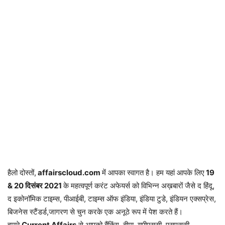
हैलो दोस्तों,
affairscloud.com
में आपका स्वागत है। हम यहां आपके लिए
19
& 20 दिसंबर 2
021
के महत्वपूर्ण करंट अफेयर्स को विभिन्न अख़बारों जैसे द हिंदू,
द इकोनॉमिक टाइम्स, पीआईबी, टाइम्स ऑफ इंडिया, इंडिया टुडे, इंडियन एक्सप्रेस,
बिजनेस स्टैंडर्ड,जागरण से चुन करके एक अनूठे रूप में पेश करते हैं।
हमारे
Current Affairs
से आपको बैंकिंग, बीमा, यूपीएससी, एसएससी,