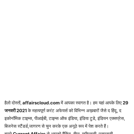
हैलो दोस्तों,
affairscloud.com
में आपका स्वागत है। हम यहां आपके लिए
29
जनवरी
2021
के महत्वपूर्ण करंट अफेयर्स को विभिन्न अख़बारों जैसे द हिंदू, द
इकोनॉमिक टाइम्स, पीआईबी, टाइम्स ऑफ इंडिया, इंडिया टुडे, इंडियन एक्सप्रेस,
बिजनेस स्टैंडर्ड,जागरण से चुन करके एक अनूठे रूप में पेश करते हैं।
हमारे
Current Affairs
से आपको बैंकिंग, बीमा, यूपीएससी, एसएससी,