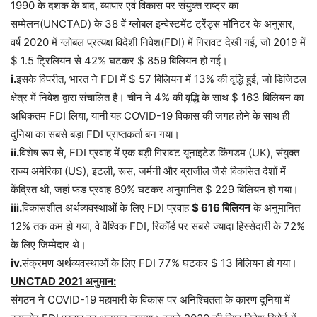
1990 के दशक के बाद, व्यापार एवं विकास पर संयुक्त राष्ट्र का
सम्मेलन(UNCTAD) के 38 वें ग्लोबल इन्वेस्टमेंट ट्रेंड्स मॉनिटर के अनुसार,
वर्ष 2020 में ग्लोबल प्रत्यक्ष विदेशी निवेश(FDI) में गिरावट देखी गई, जो 2019 में
$ 1.5 ट्रिलियन से 42% घटकर $ 859 बिलियन हो गई।
i.
इसके विपरीत, भारत ने FDI में $ 57 बिलियन में 13% की वृद्धि हुई, जो डिजिटल
क्षेत्र में निवेश द्वारा संचालित है। चीन ने 4% की वृद्धि के साथ $ 163 बिलियन का
अधिकतम FDI लिया, यानी यह COVID-19 विकास की जगह होने के साथ ही
दुनिया का सबसे बड़ा FDI प्राप्तकर्ता बन गया।
ii.
विशेष रूप से, FDI प्रवाह में एक बड़ी गिरावट यूनाइटेड किंगडम (UK), संयुक्त
राज्य अमेरिका (US), इटली, रूस, जर्मनी और ब्राजील जैसे विकसित देशों में
केंद्रित थी, जहां फंड प्रवाह 69% घटकर अनुमानित $ 229 बिलियन हो गया।
iii.
विकासशील अर्थव्यवस्थाओं के लिए FDI प्रवाह
$ 616 बिलियन
के अनुमानित
12% तक कम हो गया, वे वैश्विक FDI, रिकॉर्ड पर सबसे ज्यादा हिस्सेदारी के 72%
के लिए जिम्मेदार थे।
iv.
संक्रमण अर्थव्यवस्थाओं के लिए FDI 77% घटकर $ 13 बिलियन हो गया।
UNCTAD 2021 अनुमान:
संगठन ने COVID-19 महामारी के विकास पर अनिश्चितता के कारण दुनिया में