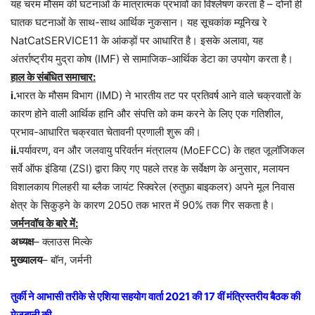
यह चरम मौसम की घटनाओं के मात्रात्मक प्रभावों का विश्लेषण करता है – दोनों ही
घातक घटनाओं के साथ-साथ आर्थिक नुकसान। यह सूचकांक म्यूनिख रे
NatCatSERVICE11 के आंकड़ों पर आधारित है। इसके अलावा, यह
अंतर्राष्ट्रीय मुद्रा कोष (IMF) से सामाजिक-आर्थिक डेटा का उपयोग करता है।
हाल के संबंधित समाचार:
i.
भारत के मौसम विभाग (IMD) ने भारतीय तट पर प्रतिवर्ष आने वाले चक्रवातों के
कारण होने वाली आर्थिक हानि और संपत्ति को कम करने के लिए एक गतिशील,
प्रभाव-आधारित चक्रवात चेतावनी प्रणाली शुरू की।
ii.
पर्यावरण, वन और जलवायु परिवर्तन मंत्रालय (MoEFCC) के तहत जूलॉजिकल
सर्वे ऑफ इंडिया (ZSI) द्वारा किए गए पहले तरह के सर्वेक्षण के अनुसार, मलायन
विशालकाय गिलहरी या ब्लैक जायंट स्क्विरेल (रुतुफ़ा बाइकलर) अपने मूल निवास
क्षेत्र के सिकुड़ने के कारण 2050 तक भारत में 90% तक गिर सकता है।
जर्मनवॉच के बारे में:
अध्यक्ष
– क्लाउस मिल्के
मुख्यालय
– बॉन, जर्मनी
तुर्की ने आभासी तरीके से एशिया सहयोग वार्ता 2021 की 17 वीं मंत्रिस्तरीय बैठक की
मेजबानी की