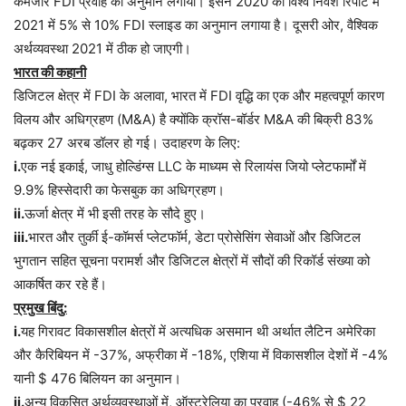
कमजोर FDI प्रवाह का अनुमान लगाया। इसने 2020 की विश्व निवेश रिपोर्ट में
2021 में 5% से 10% FDI स्लाइड का अनुमान लगाया है। दूसरी ओर, वैश्विक
अर्थव्यवस्था 2021 में ठीक हो जाएगी।
भारत की कहानी
डिजिटल क्षेत्र में FDI के अलावा, भारत में FDI वृद्धि का एक और महत्वपूर्ण कारण
विलय और अधिग्रहण (M&A) है क्योंकि क्रॉस-बॉर्डर M&A की बिक्री 83%
बढ़कर 27 अरब डॉलर हो गई। उदाहरण के लिए:
i.
एक नई इकाई, जाधु होल्डिंग्स LLC के माध्यम से रिलायंस जियो प्लेटफार्मों में
9.9% हिस्सेदारी का फेसबुक का अधिग्रहण।
ii.
ऊर्जा क्षेत्र में भी इसी तरह के सौदे हुए।
iii.
भारत और तुर्की ई-कॉमर्स प्लेटफॉर्म, डेटा प्रोसेसिंग सेवाओं और डिजिटल
भुगतान सहित सूचना परामर्श और डिजिटल क्षेत्रों में सौदों की रिकॉर्ड संख्या को
आकर्षित कर रहे हैं।
प्रमुख बिंदु:
i.
यह गिरावट विकासशील क्षेत्रों में अत्यधिक असमान थी अर्थात लैटिन अमेरिका
और कैरिबियन में -37%, अफ्रीका में -18%, एशिया में विकासशील देशों में -4%
यानी $ 476 बिलियन का अनुमान।
ii.
अन्य विकसित अर्थव्यवस्थाओं में, ऑस्ट्रेलिया का प्रवाह (-46% से $ 22