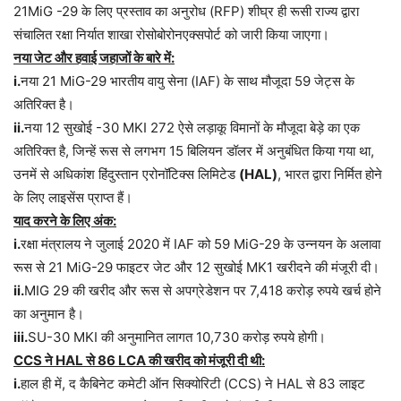
21MiG -29 के लिए प्रस्ताव का अनुरोध (RFP) शीघ्र ही रूसी राज्य द्वारा
संचालित रक्षा निर्यात शाखा रोसोबोरोनएक्सपोर्ट को जारी किया जाएगा।
नया जेट और हवाई जहाजों के बारे में:
i.
नया 21 MiG-29 भारतीय वायु सेना (IAF) के साथ मौजूदा 59 जेट्स के
अतिरिक्त है।
ii.
नया 12 सुखोई -30 MKI 272 ऐसे लड़ाकू विमानों के मौजूदा बेड़े का एक
अतिरिक्त है, जिन्हें रूस से लगभग 15 बिलियन डॉलर में अनुबंधित किया गया था,
उनमें से अधिकांश हिंदुस्तान एरोनॉटिक्स लिमिटेड
(HAL)
, भारत द्वारा निर्मित होने
के लिए लाइसेंस प्राप्त हैं।
याद करने के लिए अंक:
i.
रक्षा मंत्रालय ने जुलाई 2020 में IAF को 59 MiG-29 के उन्नयन के अलावा
रूस से 21 MiG-29 फाइटर जेट और 12 सुखोई MK1 खरीदने की मंजूरी दी।
ii.
MIG 29 की खरीद और रूस से अपग्रेडेशन पर 7,418 करोड़ रुपये खर्च होने
का अनुमान है।
iii.
SU-30 MKI की अनुमानित लागत 10,730 करोड़ रुपये होगी।
CCS ने HAL से 86 LCA की खरीद को मंजूरी दी थी:
i.
हाल ही में, द कैबिनेट कमेटी ऑन सिक्योरिटी (CCS) ने HAL से 83 लाइट