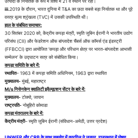
उत्पादों के निर्यातक के रूप में विश्व में 21 वें स्थान पर रहा।
iii.
2019 के दौरान, भारत दुनिया में T&A का छठा सबसे बड़ा निर्यातक था और पूरे
वस्त्र मूल्य श्रृंखला (TVC) में उसकी उपस्थिति थी।
हाल के संबंधित समाचार:
30 सितंबर 2020 को, केंद्रीय कपड़ा मंत्री, स्मृति जुबिन ईरानी ने भारतीय उद्योग
परिसंघ (CII) और फेडरेशन ऑफ बांग्लादेश चैंबर्स ऑफ कॉमर्स एंड इंडस्ट्री
(FFBCCI) द्वारा आयोजित ‘कपड़ा और परिधान क्षेत्र पर भारत-बांग्लादेश आभासी
सम्मेलन’ के उद्घाटन सत्र को संबोधित किया।
कपड़ा समिति के बारे में:
स्थापित
– 1963 में कपड़ा समिति अधिनियम, 1963 द्वारा स्थापित
मुख्यालय-
मुंबई, महाराष्ट्र
M/s निसेनकेन क्वालिटी इवैल्यूएशन सेंटर के बारे में:
मुख्यालय-
टोक्यो, जापान
राष्ट्रपति-
नोबुहिरो कोमाडा
कपड़ा मंत्रालय के बारे में:
केंद्रीय मंत्री
– स्मृति जुबिन ईरानी (संविधान-अमेठी, उत्तर प्रदेश)
UNWFP और CRB के साथ सहयोग में कारगिल ने जयपुर, राजस्थान में पोषण