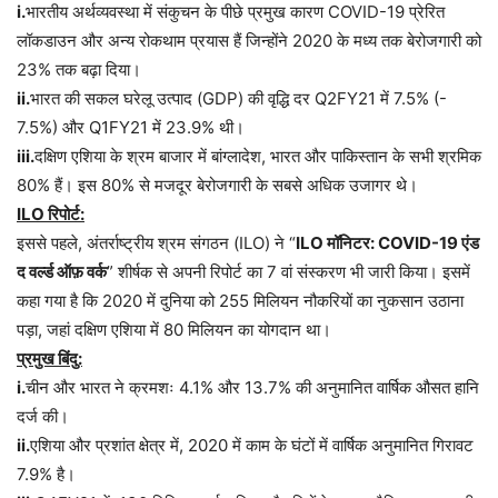
i.
भारतीय अर्थव्यवस्था में संकुचन के पीछे प्रमुख कारण COVID-19 प्रेरित
लॉकडाउन और अन्य रोकथाम प्रयास हैं जिन्होंने 2020 के मध्य तक बेरोजगारी को
23% तक बढ़ा दिया।
ii.
भारत की सकल घरेलू उत्पाद (GDP) की वृद्धि दर Q2FY21 में 7.5% (-
7.5%) और Q1FY21 में 23.9% थी।
iii.
दक्षिण एशिया के श्रम बाजार में बांग्लादेश, भारत और पाकिस्तान के सभी श्रमिक
80% हैं। इस 80% से मजदूर बेरोजगारी के सबसे अधिक उजागर थे।
ILO रिपोर्ट:
इससे पहले, अंतर्राष्ट्रीय श्रम संगठन (ILO) ने “
ILO मॉनिटर: COVID-19 एंड
द वर्ल्ड ऑफ़ वर्क
” शीर्षक से अपनी रिपोर्ट का 7 वां संस्करण भी जारी किया। इसमें
कहा गया है कि 2020 में दुनिया को 255 मिलियन नौकरियों का नुकसान उठाना
पड़ा, जहां दक्षिण एशिया में 80 मिलियन का योगदान था।
प्रमुख बिंदु:
i.
चीन और भारत ने क्रमशः 4.1% और 13.7% की अनुमानित वार्षिक औसत हानि
दर्ज की।
ii.
एशिया और प्रशांत क्षेत्र में, 2020 में काम के घंटों में वार्षिक अनुमानित गिरावट
7.9% है।