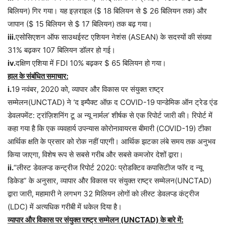
बिलियन) गिर गया। यह इज़राइल ($ 18 बिलियन से $ 26 बिलियन तक) और
जापान ($ 15 बिलियन से $ 17 बिलियन) तक बढ़ गया।
iii.
एसोसिएशन ऑफ साउथईस्ट एशियन नेशंस (ASEAN) के सदस्यों की संख्या
31% बढ़कर 107 बिलियन डॉलर हो गई।
iv.
दक्षिण एशिया में FDI 10% बढ़कर $ 65 बिलियन हो गया।
हाल के संबंधित समाचार:
i.
19 नवंबर, 2020 को, व्यापार और विकास पर संयुक्त राष्ट्र
सम्मेलन(UNCTAD) ने ‘द इम्पैक्ट ऑफ़ द COVID-19 पान्डेमिक ऑन ट्रेड एंड
डेवलपमेंट: ट्रांज़िशनिंग टू अ न्यू नार्मल’ शीर्षक से एक रिपोर्ट जारी की। रिपोर्ट में
कहा गया है कि एक व्यवहार्य उपन्यास कोरोनावायरस बीमारी (COVID-19) टीका
आर्थिक क्षति के प्रसार को रोक नहीं पाएगी। आर्थिक झटका लंबे समय तक अनुभव
किया जाएगा, विशेष रूप से सबसे गरीब और सबसे कमजोर देशों द्वारा।
ii.
“लीस्ट डेवलप्ड कन्ट्रीज रिपोर्ट 2020: प्रोडक्टिव कपासिटीज फॉर द न्यू
डिकेड” के अनुसार, व्यापार और विकास पर संयुक्त राष्ट्र सम्मेलन(UNCTAD)
द्वारा जारी, महामारी ने लगभग 32 मिलियन लोगों को लीस्ट डेवलप्ड कंट्रीज
(LDC) में अत्यधिक गरीबी में धकेल दिया है।
व्यापार और विकास पर संयुक्त राष्ट्र सम्मेलन (UNCTAD) के बारे में: