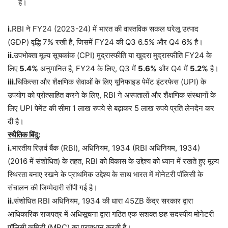
है।
i.
RBI ने FY24 (2023-24) में भारत की वास्तविक सकल घरेलू उत्पाद
(GDP) वृद्धि 7% रखी है, जिसमें FY24 की Q3 6.5% और Q4 6% है।
ii.
उपभोक्ता मूल्य सूचकांक (CPI) मुद्रास्फीति या खुदरा मुद्रास्फीति FY24 के
लिए
5.4%
अनुमानित है, FY24 के लिए, Q3 में
5.6%
और Q4 में
5.2%
है।
iii.
चिकित्सा और शैक्षणिक सेवाओं के लिए यूनिफाइड पेमेंट इंटरफेस (UPI) के
उपयोग को प्रोत्साहित करने के लिए, RBI ने अस्पतालों और शैक्षणिक संस्थानों के
लिए UPI पेमेंट की सीमा 1 लाख रुपये से बढ़ाकर 5 लाख रुपये प्रति लेनदेन कर
दी है।
स्थैतिक बिंदु:
i.
भारतीय रिज़र्व बैंक (RBI), अधिनियम, 1934 (RBI अधिनियम, 1934)
(2016 में संशोधित) के तहत, RBI को विकास के उद्देश्य को ध्यान में रखते हुए मूल्य
स्थिरता बनाए रखने के प्राथमिक उद्देश्य के साथ भारत में मोनेटरी पॉलिसी के
संचालन की जिम्मेदारी सौंपी गई है।
ii.
संशोधित RBI अधिनियम, 1934 की धारा 45ZB केंद्र सरकार द्वारा
आधिकारिक राजपत्र में अधिसूचना द्वारा गठित एक सशक्त छह सदस्यीय मोनेटरी
पॉलिसी कमिटी (MPC) का प्रावधान करती है।