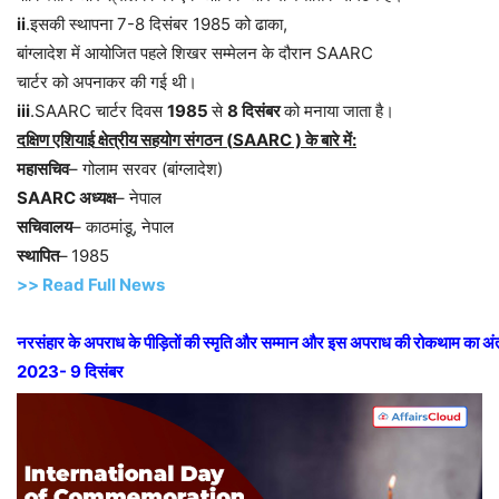
ii
.इसकी स्थापना 7-8 दिसंबर 1985 को ढाका,
बांग्लादेश में आयोजित पहले शिखर सम्मेलन के दौरान SAARC
चार्टर को अपनाकर की गई थी।
iii
.SAARC चार्टर दिवस
1985
से
8
दिसंबर
को मनाया जाता है।
दक्षिण
एशियाई
क्षेत्रीय
सहयोग
संगठन
(
SAARC )
के
बारे
में
:
महासचिव
– गोलाम सरवर (बांग्लादेश)
SAARC
अध्यक्ष
– नेपाल
सचिवालय
– काठमांडू, नेपाल
स्थापित
–
1985
>> Read Full News
नरसंहार
के
अपराध
के
पीड़ितों
की
स्मृति
और
सम्मान
और
इस
अपराध
की
रोकथाम
का
अंत
2023- 9
दिसंबर