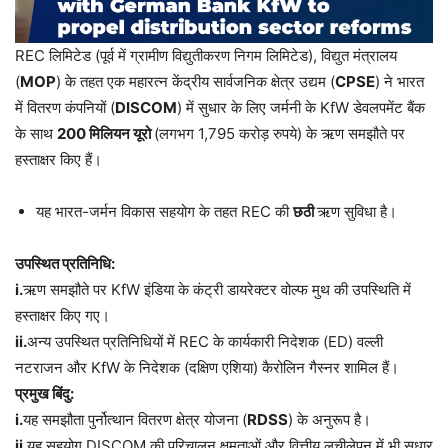
REC लिमिटेड (पूर्व में ग्रामीण विद्युतीकरण निगम लिमिटेड), विद्युत मंत्रालय
(
MOP
) के तहत एक महारत्न केंद्रीय सार्वजनिक क्षेत्र उद्यम (
CPSE
) ने भारत
में वितरण कंपनियों (
DISCOM
) में सुधार के लिए जर्मनी के KfW डेवलपमेंट बैंक
के साथ
200 मिलियन यूरो
(लगभग 1,795 करोड़ रुपये) के ऋण समझौते पर
हस्ताक्षर किए हैं।
यह भारत-जर्मन विकास सहयोग के तहत REC की
छठी
ऋण सुविधा है।
उपस्थित प्रतिनिधि:
i.
ऋण समझौते पर KfW इंडिया के कंट्री डायरेक्टर वोल्फ मुथ की उपस्थिति में
हस्ताक्षर किए गए।
ii.
अन्य उपस्थित प्रतिनिधियों में REC के कार्यकारी निदेशक (ED) वल्ली
नटराजन और KfW के निदेशक (दक्षिण एशिया) कैरोलिन गैस्नर शामिल हैं।
प्रमुख बिंदु:
i.
यह समझौता पुर्नोत्थान वितरण क्षेत्र योजना (
RDSS
) के अनुरूप है।
ii.
यह सहयोग DISCOM की परिचालन क्षमताओं और वित्तीय लचीलेपन में भी सुधार