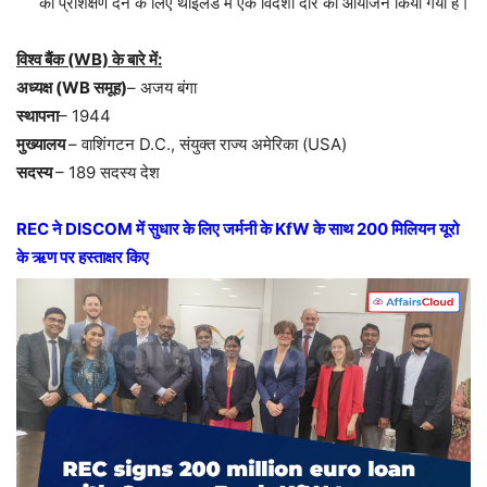
का प्रशिक्षण देने के लिए थाईलैंड में एक विदेशी दौरे का आयोजन किया गया है।
विश्व बैंक (WB) के बारे में:
अध्यक्ष (WB समूह)
– अजय बंगा
स्थापना
– 1944
मुख्यालय
– वाशिंगटन D.C., संयुक्त राज्य अमेरिका (USA)
सदस्य
– 189 सदस्य देश
REC ने DISCOM में सुधार के लिए जर्मनी के KfW के साथ 200 मिलियन यूरो
के ऋण पर हस्ताक्षर किए