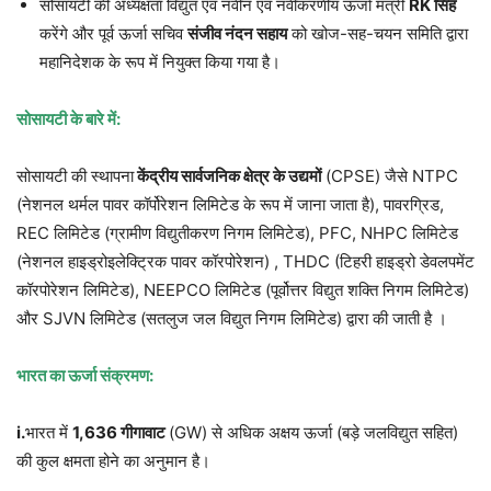
सोसायटी की अध्यक्षता विद्युत एवं नवीन एवं नवीकरणीय ऊर्जा मंत्री
RK सिंह
करेंगे और पूर्व ऊर्जा सचिव
संजीव नंदन सहाय
को खोज-सह-चयन समिति द्वारा
महानिदेशक के रूप में नियुक्त किया गया है।
सोसायटी के बारे में:
सोसायटी की स्थापना
केंद्रीय सार्वजनिक क्षेत्र के उद्यमों
(CPSE) जैसे NTPC
(नेशनल थर्मल पावर कॉर्पोरेशन लिमिटेड के रूप में जाना जाता है), पावरग्रिड,
REC लिमिटेड (ग्रामीण विद्युतीकरण निगम लिमिटेड), PFC, NHPC लिमिटेड
(नेशनल हाइड्रोइलेक्ट्रिक पावर कॉरपोरेशन) , THDC (टिहरी हाइड्रो डेवलपमेंट
कॉरपोरेशन लिमिटेड), NEEPCO लिमिटेड (पूर्वोत्तर विद्युत शक्ति निगम लिमिटेड)
और SJVN लिमिटेड (सतलुज जल विद्युत निगम लिमिटेड) द्वारा की जाती है ।
भारत का ऊर्जा संक्रमण:
i.
भारत में
1,636 गीगावाट
(GW) से अधिक अक्षय ऊर्जा (बड़े जलविद्युत सहित)
की कुल क्षमता होने का अनुमान है।