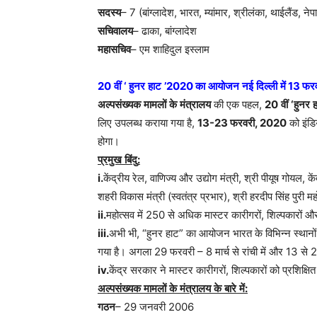
सदस्य
– 7 (बांग्लादेश, भारत, म्यांमार, श्रीलंका, थाईलैंड, न
सचिवालय
– ढाका, बांग्लादेश
महासचिव
– एम शाहिदुल इस्लाम
20
वीं
‘
हुनर
हाट
’
2020
का
आयोजन
नई
दिल्ली
में
13
फरव
अल्पसंख्यक
मामलों
के
मंत्रालय
की एक पहल,
20
वीं
‘
हुनर
लिए उपलब्ध कराया गया है,
13-23
फरवरी
, 2020
को इंडि
होगा।
प्रमुख
बिंदु
:
i.
केंद्रीय रेल, वाणिज्य और उद्योग मंत्री, श्री पीयूष गोयल, क
शहरी विकास मंत्री (स्वतंत्र प्रभार), श्री हरदीप सिंह पुरी 
ii.
महोत्सव में 250 से अधिक मास्टर कारीगरों, शिल्पकारों और
iii.
अभी भी, “हुनर हाट” का आयोजन भारत के विभिन्न स्थानों ज
गया है। अगला 29 फरवरी – 8 मार्च से रांची में और 13 से
iv.
केंद्र सरकार ने मास्टर कारीगरों, शिल्पकारों को प्रशिक्षि
अल्पसंख्यक
मामलों
के
मंत्रालय
के
बारे
में
:
गठन
– 29 जनवरी 2006