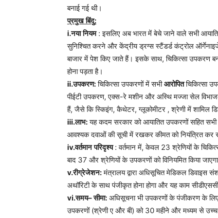
बनाई गई थी।
प्रमुख
बिंदु
:
i.
नया
नियम
: इसलिए अब भारत में बेचे जाने वाले सभी आयातित 
सुनिश्चित करने और केंद्रीय ड्रग्स स्टैंडर्ड कंट्रोल ऑर्गेन
बाजार में पेश किए जाते हैं। इसके साथ, चिकित्सा उपकरण बनान
होना पड़ता है।
ii.
उपकरण
:
चिकित्सा उपकरणों में सभी
आरोपित
चिकित्सा उ
पीईटी उपकरण, एक्स-रे मशीन और अस्थि मज्जा सेल विभाज
हैं, जैसे कि स्किइंग, कैथेटर, ग्लूकोमीटर , श्रेणी में शामिल
iii.
लाभ
:
यह कदम सरकार को आयातित उपकरणों सहित सभी उपकरण
आवश्यक दवाओं की सूची में रखकर कीमत को नियंत्रित कर 
iv.
वर्तमान
परिदृश्य
: वर्तमान में, केवल 23 श्रेणियों के चि
बाद 37 और श्रेणियों के उपकरणों को विनियमित किया जाएग
v.
रीग्रेजेशन
:
मंत्रालय द्वारा अधिसूचित मेडिकल डिवाइस स
अथॉरिटी के साथ पंजीकृत होना होगा और यह काम सीडीएससीओ
vi.
समय
–
सीमा
:
अधिसूचना भी उपकरणों के पंजीकरण के लिए 
उपकरणों (श्रेणी ए और बी) को 30 महीने और मध्यम से उच्