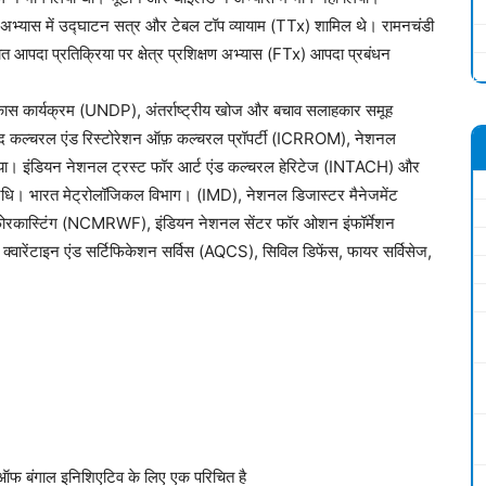
बे अभ्यास में उद्घाटन सत्र और टेबल टॉप व्यायाम (TTx) शामिल थे। रामनचंडी
ित आपदा प्रतिक्रिया पर क्षेत्र प्रशिक्षण अभ्यास (FTx) आपदा प्रबंधन
ष्ट्र विकास कार्यक्रम (UNDP), अंतर्राष्ट्रीय खोज और बचाव सलाहकार समूह
कल्चरल एंड रिस्टोरेशन ऑफ़ कल्चरल प्रॉपर्टी (ICRROM), नेशनल
 भाग लिया। इंडियन नेशनल ट्रस्ट फॉर आर्ट एंड कल्चरल हेरिटेज (INTACH) और
्रतिनिधि। भारत मेट्रोलॉजिकल विभाग। (IMD), नेशनल डिजास्टर मैनेजमेंट
फोरकास्टिंग (NCMRWF), इंडियन नेशनल सेंटर फॉर ओशन इंफॉर्मेशन
ारेंटाइन एंड सर्टिफिकेशन सर्विस (AQCS), सिविल डिफेंस, फायर सर्विसेज,
ऑफ बंगाल इनिशिएटिव के लिए एक परिचित है