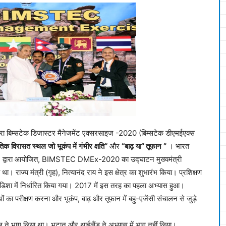
रा बिम्सटेक डिजास्टर मैनेजमेंट एक्सरसाइज -2020 (बिम्सटेक डीएमईएक्स
ृतिक
विरासत
स्थल
जो
भूकंप
में
गंभीर
क्षति
“
और
“
बाढ़
या
”
तूफान
”
। भारत
F) द्वारा आयोजित, BIMSTEC DMEx-2020 का उद्घाटन मुख्यमंत्री
ाज्य मंत्री (गृह), नित्यानंद राय ने इस क्षेत्र का शुभारंभ किया। प्रशिक्षण
डिशा में निर्धारित किया गया। 2017 में इस तरह का पहला अभ्यास हुआ।
 का परीक्षण करना और भूकंप, बाढ़ और तूफान में बहु-एजेंसी संचालन से जुड़े
ेपाल ने भाग लिया था। भूटान और थाईलैंड ने अभ्यास में भाग नहीं लिया।