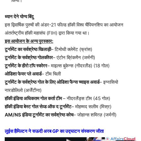
किया।
ध्यान देने योग्य बिंदु
इस द्विवार्षिक पुरुषों की अंडर-21 फील्ड हॉकी विश्व चैंपियनशिप का आयोजन
अंतर्राष्ट्रीय हॉकी महासंघ (FIH) द्वारा किया गया था।
इस आयोजन के अन्य पुरस्कार:
टूर्नामेंट का सर्वश्रेष्ठ खिलाड़ी
– टिमोथी क्लेमेंट (फ्रांस)
टूर्नामेंट के सर्वश्रेष्ठ गोलकीपर
– एंटोन ब्रिंकमैन (जर्मनी)
टूर्नामेंट के हीरो टॉप स्कोरर
– माइल्स बुकेन्स (नीदरलैंड) (18 गोल)
ओडिशा फेयर प्ले अवार्ड
– टीम चिली
टूर्नामेंट के सर्वश्रेष्ठ गोल के लिए ओडिशा फैन्स च्वाइस अवार्ड
– इग्नासियो
नारडोलिलो (अर्जेंटीना)
हॉकी इंडिया अधिकतम गोल कर्ता टीम
– नीदरलैंड्स टीम (45 गोल)
हॉकी इंडिया बेस्ट गोल सेव्ड ऑफ द टूर्नामेंट
– मोहम्मद सलीम (मिस्र)
AM/NS इंडिया टूर्नामेंट का सर्वश्रेष्ठ कोच
– जोहान्स शमित्ज़ (जर्मनी)
लुईस हैमिल्टन ने सऊदी अरब GP का उद्घाटन संस्करण जीता