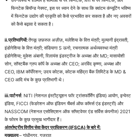
उप-विषयों में शामिल हैं सीमाओं से परे फिनटेक, वित्त से परे फिनटेक, और
फिनटेक बियॉन्ड नेक्स्ट, इस पर ध्यान देने के साथ कि क्वांटम कंप्यूटिंग भविष्य
में फिनटेक उद्योग की प्रकृति को कैसे प्रभावित कर सकता है और नए अवसरों
को कैसे बढ़ावा दे सकता है।
ii.प्रतिभागियों:
तेंगकू ज़फ़रुल अज़ीज़, मलेशिया के वित्त मंत्री; मुल्यानी इंद्रावती,
इंडोनेशिया के वित्त मंत्री; संडियागा S ऊनो, रचनात्मक अर्थव्यवस्था मंत्री
इंडोनेशिया; मुकेश अंबानी, रिलायंस इंडस्ट्रीज के अध्यक्ष और MD; मासायोशी
सोन, सॉफ्टबैंक ग्रुप कॉर्प के अध्यक्ष और CEO; अरविंद कृष्णा, अध्यक्ष और
CEO, IBM कॉर्पोरेशन; उदय कोटक, कोटक महिंद्रा बैंक लिमिटेड के MD &
CEO आदि मंच के कुछ प्रतिभागी थे।
iii.पार्टनर्स
: NITI (नेशनल इंस्टीट्यूशन फॉर ट्रांसफॉर्मिंग इंडिया) आयोग, इन्वेस्ट
इंडिया, FICCI (फेडरेशन ऑफ इंडियन चैंबर्स ऑफ कॉमर्स एंड इंडस्ट्री) और
NASSCOM (नेशनल एसोसिएशन ऑफ सॉफ्टवेयर एंड सर्विस कंपनीज) 2021
के फोरम के कुछ प्रमुख भागीदार हैं।
अंतर्राष्ट्रीय वित्तीय सेवा केंद्र प्राधिकरण (IFSCA) के बारे में:
मुख्यालय
– गांधीनगर, गुजरात