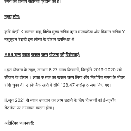
रुपये की वित्तीय सहायता प्रदान की है।
मुख्य
लोग
:
कृषि मंत्री K कन्नन बाबू, विशेष मुख्य सचिव पूनम मालाकोंडा और विपणन सचिव Y
मधुसूदन रेड्डी इस लॉन्च के दौरान उपस्थित थे।
YSR
शून्य
ब्याज
फसल
ऋण
योजना
की
विशेषताएं
:
i.
इस योजना के तहत, लगभग 6.27 लाख किसानों, जिन्होंने 2019-2020 रबी
सीजन के दौरान 1 लाख रु तक का फसल ऋण लिया और निर्धारित समय के भीतर
राशि चुका दी, उनके बैंक खाते में सीधे 128.47 करोड़ रु जमा किए गए।
ii.
जून 2021 से ब्याज उपादान का लाभ उठाने के लिए किसानों को ई-क्रॉप
डेटाबेस पर नामांकन करना होगा।
अतिरिक्त
जानकारी
: