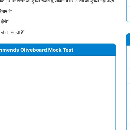
 सकते। वे मेरे शरीर को कुचल सकते हैं, लेकिन वे मेरी आत्मा को कुचल नहीं पाएंगे”
िणाम है”
 होगी”
 ले जा सकता है”
mmends Oliveboard Mock Test