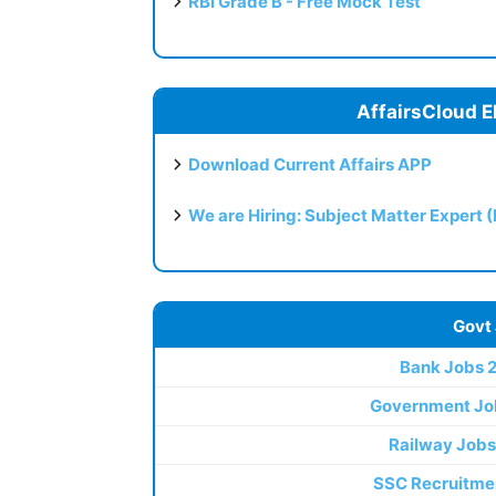
RBI Grade B - Free Mock Test
AffairsCloud E
Download Current Affairs APP
We are Hiring: Subject Matter Expert 
Govt
Bank Jobs 
Government Jo
Railway Jobs
SSC Recruitme