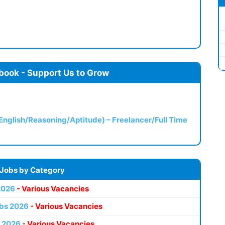
book - Support Us to Grow
(English/Reasoning/Aptitude) – Freelancer/Full Time
 Jobs by Category
2026
- Various Vacancies
bs 2026
- Various Vacancies
 2026
- Various Vacancies