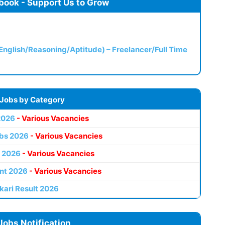
book - Support Us to Grow
(English/Reasoning/Aptitude) – Freelancer/Full Time
 Jobs by Category
2026
- Various Vacancies
bs 2026
- Various Vacancies
 2026
- Various Vacancies
nt 2026
- Various Vacancies
kari Result 2026
Jobs Notification