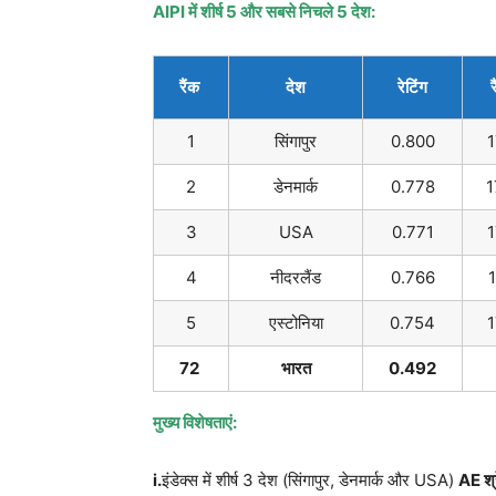
AIPI
में शीर्ष
5
और सबसे निचले
5
देश:
रैंक
देश
रेटिंग
र
1
सिंगापुर
0.800
1
2
डेनमार्क
0.778
1
3
USA
0.771
1
4
नीदरलैंड
0.766
5
एस्टोनिया
0.754
1
72
भारत
0.492
मुख्य विशेषताएं:
i.
इंडेक्स में शीर्ष 3 देश (सिंगापुर, डेनमार्क और USA)
AE
श्