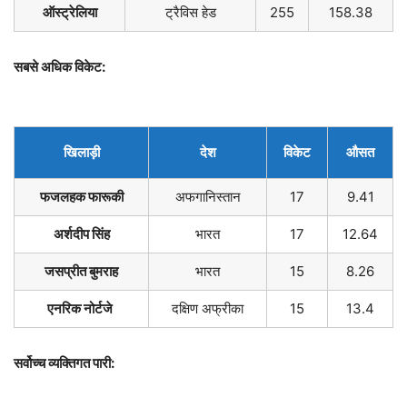
ऑस्ट्रेलिया
ट्रैविस हेड
255
158.38
सबसे अधिक विकेट:
खिलाड़ी
देश
विकेट
औसत
फजलहक फारूकी
अफगानिस्तान
17
9.41
अर्शदीप सिंह
भारत
17
12.64
जसप्रीत बुमराह
भारत
15
8.26
एनरिक नोर्टजे
दक्षिण अफ्रीका
15
13.4
सर्वोच्च व्यक्तिगत पारी: