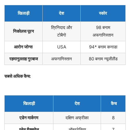
खिलाड़ी
देश
स्कोर
त्रिनिदाद और
98 बनाम
निकोलस पूरन
टोबैगो
अफगानिस्तान
आरोन जोन्स
USA
94* बनाम कनाडा
रहमानुल्लाह गुरबाज
अफगानिस्तान
80 बनाम न्यूजीलैंड
सबसे अधिक कैच:
खिलाड़ी
देश
कैच
एडेन मार्करम
दक्षिण अफ्रीका
8
ग्लेन मैक्सवेल
ऑस्ट्रेलिया
7