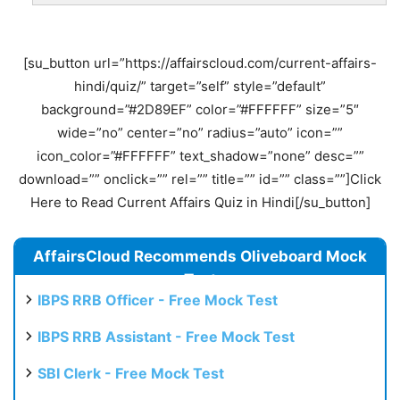
[su_button url=”https://affairscloud.com/current-affairs-
hindi/quiz/” target=”self” style=”default”
background=”#2D89EF” color=”#FFFFFF” size=”5″
wide=”no” center=”no” radius=”auto” icon=””
icon_color=”#FFFFFF” text_shadow=”none” desc=””
download=”” onclick=”” rel=”” title=”” id=”” class=””]Click
Here to Read Current Affairs Quiz in Hindi[/su_button]
AffairsCloud Recommends Oliveboard Mock
Test
IBPS RRB Officer - Free Mock Test
IBPS RRB Assistant - Free Mock Test
SBI Clerk - Free Mock Test