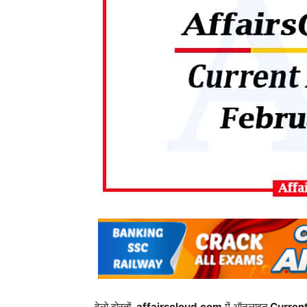
हेलो दोस्तों,
affairscloud.com
में ऑनलाइन
Current A