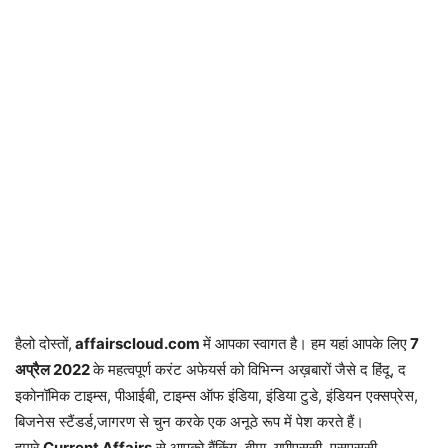
हैलो दोस्तों,
affairscloud.com
में आपका स्वागत है। हम यहां आपके लिए
7
अप्रैल 2
022
के महत्वपूर्ण करंट अफेयर्स को विभिन्न अख़बारों जैसे द हिंदू, द
इकोनॉमिक टाइम्स, पीआईबी, टाइम्स ऑफ इंडिया, इंडिया टुडे, इंडियन एक्सप्रेस,
बिजनेस स्टैंडर्ड,जागरण से चुन करके एक अनूठे रूप में पेश करते हैं।
हमारे
Current Affairs
से आपको बैंकिंग, बीमा, यूपीएससी, एसएससी,