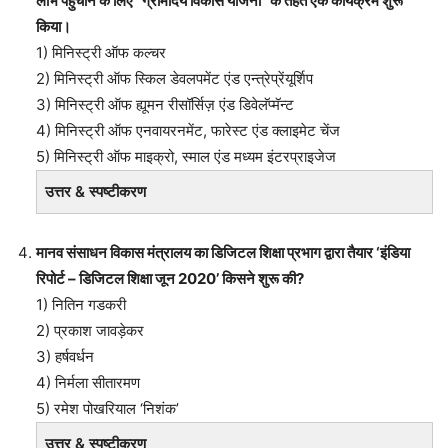
लाभ पहुंचाने के लिए “ग्रामोदय विकास योजना” के तहत एक कार्यक्रम शुरू
किया।
1) मिनिस्ट्री ऑफ कल्चर
2) मिनिस्ट्री ऑफ स्किल डेवलपमेंट एंड एन्त्रेप्रेंयूर्शिप
3) मिनिस्ट्री ऑफ ह्यूमन रीसॉर्सिज़ एंड डिवेलॅप्मॅन्ट
4) मिनिस्ट्री ऑफ एनवायरनमेंट, फारेस्ट एंड क्लाइमेट चेंज
5) मिनिस्ट्री ऑफ माइक्रो, स्माल एंड मध्यम इंटरप्राइजेज
उत्तर & स्पष्टीकरण
मानव संसाधन विकास मंत्रालय का डिजिटल शिक्षा प्रभाग द्वारा तैयार ‘इंडिया
रिपोर्ट – डिजिटल शिक्षा जून 2020’ किसने शुरू की?
1) नितिन गडकरी
2) प्रकाश जावड़ेकर
3) हर्षवर्धन
4) निर्मला सीतारमण
5) रमेश पोखरियाल ‘निशंक’
उत्तर & स्पष्टीकरण