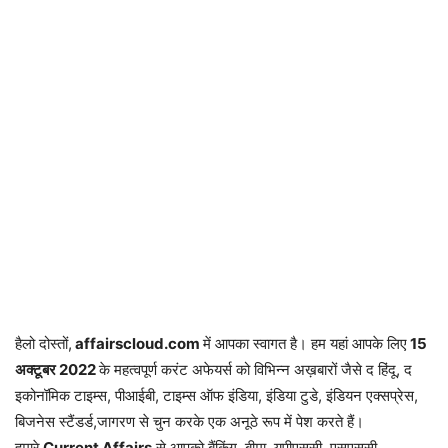
हैलो दोस्तों,
affairscloud.com
में आपका स्वागत है। हम यहां आपके लिए
15
अक्टूबर 2
022
के महत्वपूर्ण करंट अफेयर्स को विभिन्न अख़बारों जैसे द हिंदू, द
इकोनॉमिक टाइम्स, पीआईबी, टाइम्स ऑफ इंडिया, इंडिया टुडे, इंडियन एक्सप्रेस,
बिजनेस स्टैंडर्ड,जागरण से चुन करके एक अनूठे रूप में पेश करते हैं।
हमारे
Current Affairs
से आपको बैंकिंग, बीमा, यूपीएससी, एसएससी,