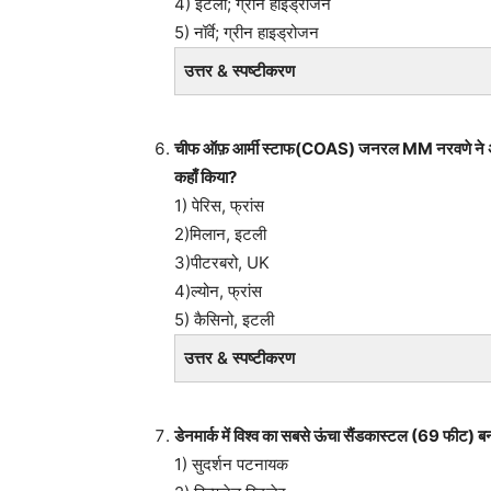
4) इटली; ग्रीन हाइड्रोजन
5) नॉर्वे; ग्रीन हाइड्रोजन
उत्तर & स्पष्टीकरण
चीफ ऑफ़ आर्मी स्टाफ(COAS) जनरल MM नरवणे ने अपनी (
कहाँ किया?
1) पेरिस, फ्रांस
2)मिलान, इटली
3)पीटरबरो, UK
4)ल्योन, फ्रांस
5) कैसिनो, इटली
उत्तर & स्पष्टीकरण
डेनमार्क में विश्व का सबसे ऊंचा सैंडकास्टल (69 फीट) बन
1) सुदर्शन पटनायक