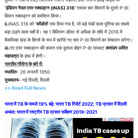
‘इंडियन नेवल एयर स्क्वाड्रन (INAS) 316’
नामक चार विमानों के दूसरे P-8I
विमान स्क्वाड्रन को कमीशन किया।
ii.
INAS 316 को
‘कोंडोर्स’
नाम दिया गया है, जो बड़े पंखों वाला दुनिया का सबसे
बड़ा उड़ने वाला पक्षी है। यह 1 बिलियन डॉलर से अधिक के सौदे में 2016 में
वैकल्पिक खंड के हिस्से के रूप में खरीदे गए चार P-8I विमानों का संचालन करेगा।
iii.
नए एयर स्क्वाड्रन की कमान एक कुशल बोइंग P-8I पायलट
कमांडर अमित
महापात्रा
के हाथ में होगी।
भारतीय नौसेना के बारे में:
स्थापित
– 26 जनवरी 1950
मुख्यालय
– नई दिल्ली, दिल्ली
>> Read Full News
भारत में TB के मामले 19% बढ़े: भारत TB रिपोर्ट 2022; TB प्रसार में दिल्ली
अव्वल: भारत में राष्ट्रीय TB प्रसार सर्वेक्षण 2019-2021