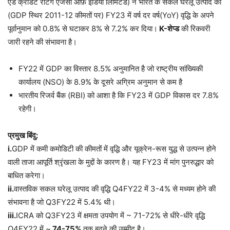
एंड क्रेडिट रेटिंग एजेंसी ऑफ़ इंडिया लिमिटेड) ने भारत के सकल घरेलू उत्पाद को
(GDP स्थिर 2011-12 कीमतों पर) FY23 में वर्ष दर वर्ष(YoY) वृद्धि के अपने
पूर्वानुमान को 0.8% से घटाकर 8% से 7.2% कर दिया।
K-शेप्ड
की रिकवरी
जारी रहने की संभावना है।
FY22 में GDP का विस्तार 8.5% अनुमानित है जो राष्ट्रीय सांख्यिकी
कार्यालय (NSO) के 8.9% के दूसरे अग्रिम अनुमान से कम है
भारतीय रिजर्व बैंक (RBI) को आशा है कि FY23 में GDP विकास दर 7.8%
रहेगी।
प्रमुख बिंदु:
i.
GDP में कमी कमोडिटी की कीमतों में वृद्धि और यूक्रेन-रूस युद्ध से उत्पन्न होने
वाली ताजा आपूर्ति श्रृंखला के मुद्दों के कारण है। यह FY23 में मांग पुनरुद्धार को
बाधित करेगा।
ii.
वास्तविक सकल घरेलू उत्पाद की वृद्धि Q4FY22 में 3-4% से मध्यम होने की
संभावना है जो Q3FY22 में 5.4% थी।
iii.
ICRA को Q3FY23 में क्षमता उपयोग में ~ 71-72% से धीरे-धीरे वृद्धि
Q4FY22 में ~
74-75%
तक बढ़ने की उम्मीद है।