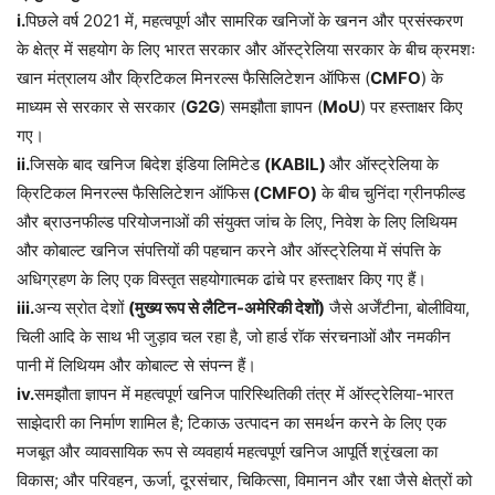
i.
पिछले वर्ष 2021 में, महत्वपूर्ण और सामरिक खनिजों के खनन और प्रसंस्करण
के क्षेत्र में सहयोग के लिए भारत सरकार और ऑस्ट्रेलिया सरकार के बीच क्रमशः
खान मंत्रालय और क्रिटिकल मिनरल्स फैसिलिटेशन ऑफिस (
CMFO
) के
माध्यम से सरकार से सरकार (
G2G
) समझौता ज्ञापन (
MoU
) पर हस्ताक्षर किए
गए।
ii.
जिसके बाद खनिज बिदेश इंडिया लिमिटेड
(KABIL)
और ऑस्ट्रेलिया के
क्रिटिकल मिनरल्स फैसिलिटेशन ऑफिस
(CMFO)
के बीच चुनिंदा ग्रीनफील्ड
और ब्राउनफील्ड परियोजनाओं की संयुक्त जांच के लिए, निवेश के लिए लिथियम
और कोबाल्ट खनिज संपत्तियों की पहचान करने और ऑस्ट्रेलिया में संपत्ति के
अधिग्रहण के लिए एक विस्तृत सहयोगात्मक ढांचे पर हस्ताक्षर किए गए हैं।
iii.
अन्य स्रोत देशों
(मुख्य रूप से लैटिन-अमेरिकी देशों)
जैसे अर्जेंटीना, बोलीविया,
चिली आदि के साथ भी जुड़ाव चल रहा है, जो हार्ड रॉक संरचनाओं और नमकीन
पानी में लिथियम और कोबाल्ट से संपन्न हैं।
iv.
समझौता ज्ञापन में महत्वपूर्ण खनिज पारिस्थितिकी तंत्र में ऑस्ट्रेलिया-भारत
साझेदारी का निर्माण शामिल है; टिकाऊ उत्पादन का समर्थन करने के लिए एक
मजबूत और व्यावसायिक रूप से व्यवहार्य महत्वपूर्ण खनिज आपूर्ति श्रृंखला का
विकास; और परिवहन, ऊर्जा, दूरसंचार, चिकित्सा, विमानन और रक्षा जैसे क्षेत्रों को