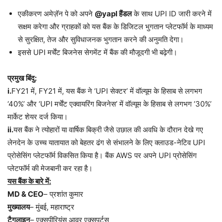
एकीकरण अमेज़ॅन पे को अपने
@yapl हैंडल
के साथ UPI ID जारी करने में
सक्षम करेगा और ग्राहकों को यस बैंक के डिजिटल भुगतान प्लेटफॉर्म के माध्यम
से सुरक्षित, तेज और सुविधाजनक भुगतान करने की अनुमति देगा।
इससे UPI मर्चेंट बिजनेस सेगमेंट में बैंक की मौजूदगी भी बढ़ेगी।
प्रमुख बिंदु:
i.
FY21 में, FY21 में, यस बैंक ने ‘UPI सेक्टर’ में वॉल्यूम के हिसाब से लगभग
‘40%’ और ‘UPI मर्चेंट एक्वायरिंग बिजनेस’ में वॉल्यूम के हिसाब से लगभग ‘30%’
मार्केट शेयर दर्ज किया।
ii.
यस बैंक ने त्योहारों या वार्षिक बिक्री जैसे उछाल की अवधि के दौरान देखे गए
लेनदेन के उच्च यातायात को बेहतर ढंग से संभालने के लिए क्लाउड-नेटिव UPI
प्रोसेसिंग प्लेटफॉर्म विकसित किया है। बैंक AWS पर अपने UPI प्रोसेसिंग
प्लेटफॉर्म की मेजबानी कर रहा है।
यस बैंक के बारे में:
MD & CEO
– प्रशांत कुमार
मुख्यालय
– मुंबई, महाराष्ट्र
टैगलाइन
– एक्सपीरियंस आवर एक्सपर्टस