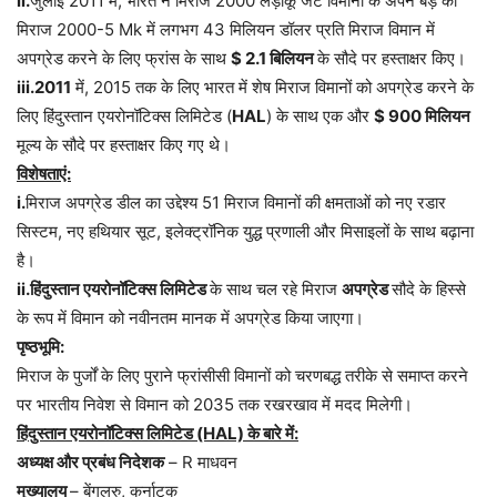
ii.
जुलाई 2011 में, भारत ने मिराज 2000 लड़ाकू जेट विमानों के अपने बेड़े को
मिराज 2000-5 Mk में लगभग 43 मिलियन डॉलर प्रति मिराज विमान में
अपग्रेड करने के लिए फ्रांस के साथ
$ 2.1 बिलियन
के सौदे पर हस्ताक्षर किए।
iii.2011
में, 2015 तक के लिए भारत में शेष मिराज विमानों को अपग्रेड करने के
लिए हिंदुस्तान एयरोनॉटिक्स लिमिटेड (
HAL
) के साथ एक और
$ 900 मिलियन
मूल्य के सौदे पर हस्ताक्षर किए गए थे।
विशेषताएं:
i.
मिराज अपग्रेड डील का उद्देश्य 51 मिराज विमानों की क्षमताओं को नए रडार
सिस्टम, नए हथियार सूट, इलेक्ट्रॉनिक युद्ध प्रणाली और मिसाइलों के साथ बढ़ाना
है।
ii.हिंदुस्तान एयरोनॉटिक्स लिमिटेड
के साथ चल रहे मिराज
अपग्रेड
सौदे के हिस्से
के रूप में विमान को नवीनतम मानक में अपग्रेड किया जाएगा।
पृष्ठभूमि:
मिराज के पुर्जों के लिए पुराने फ्रांसीसी विमानों को चरणबद्ध तरीके से समाप्त करने
पर भारतीय निवेश से विमान को 2035 तक रखरखाव में मदद मिलेगी।
हिंदुस्तान एयरोनॉटिक्स लिमिटेड (HAL) के बारे में:
अध्यक्ष और प्रबंध निदेशक
– R माधवन
मुख्यालय
– बेंगलुरु, कर्नाटक