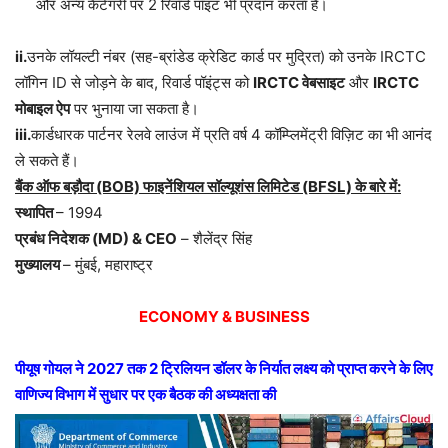
और अन्य कैटेगरी पर 2 रिवॉर्ड पॉइंट भी प्रदान करता है।
ii.
उनके लॉयल्टी नंबर (सह-ब्रांडेड क्रेडिट कार्ड पर मुद्रित) को उनके IRCTC
लॉगिन ID से जोड़ने के बाद, रिवार्ड पॉइंट्स को
IRCTC वेबसाइट
और
IRCTC
मोबाइल ऐप
पर भुनाया जा सकता है।
iii.
कार्डधारक पार्टनर रेलवे लाउंज में प्रति वर्ष 4 कॉम्प्लिमेंट्री विज़िट का भी आनंद
ले सकते हैं।
बैंक ऑफ बड़ौदा (BOB) फाइनेंशियल सॉल्यूशंस लिमिटेड (BFSL) के बारे में:
स्थापित
– 1994
प्रबंध निदेशक (MD) & CEO
– शैलेंद्र सिंह
मुख्यालय
– मुंबई, महाराष्ट्र
ECONOMY & BUSINESS
पीयूष गोयल ने 2027 तक 2 ट्रिलियन डॉलर के निर्यात लक्ष्य को प्राप्त करने के लिए
वाणिज्य विभाग में सुधार पर एक बैठक की अध्यक्षता की