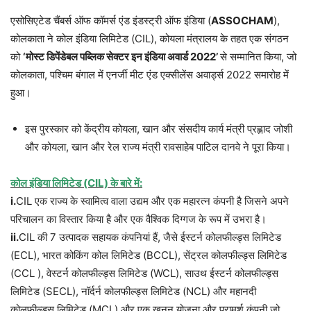
एसोसिएटेड चैंबर्स ऑफ कॉमर्स एंड इंडस्ट्री ऑफ इंडिया (
ASSOCHAM
),
कोलकाता ने कोल इंडिया लिमिटेड (CIL), कोयला मंत्रालय के तहत एक संगठन
को
‘मोस्ट डिपेंडेबल पब्लिक सेक्टर इन इंडिया अवार्ड 2022’
से सम्मानित किया, जो
कोलकाता, पश्चिम बंगाल में एनर्जी मीट एंड एक्सीलेंस अवार्ड्स 2022 समारोह में
हुआ।
इस पुरस्कार को केंद्रीय कोयला, खान और संसदीय कार्य मंत्री प्रह्लाद जोशी
और कोयला, खान और रेल राज्य मंत्री रावसाहेब पाटिल दानवे ने पूरा किया।
कोल इंडिया लिमिटेड (CIL) के बारे में:
i.
CIL एक राज्य के स्वामित्व वाला उद्यम और एक महारत्न कंपनी है जिसने अपने
परिचालन का विस्तार किया है और एक वैश्विक दिग्गज के रूप में उभरा है।
ii.
CIL की 7 उत्पादक सहायक कंपनियां हैं, जैसे ईस्टर्न कोलफील्ड्स लिमिटेड
(ECL), भारत कोकिंग कोल लिमिटेड (BCCL), सेंट्रल कोलफील्ड्स लिमिटेड
(CCL ), वेस्टर्न कोलफील्ड्स लिमिटेड (WCL), साउथ ईस्टर्न कोलफील्ड्स
लिमिटेड (SECL), नॉर्दर्न कोलफील्ड्स लिमिटेड (NCL) और महानदी
कोलफील्ड्स लिमिटेड (MCL) और एक खनन योजना और परामर्श कंपनी जो