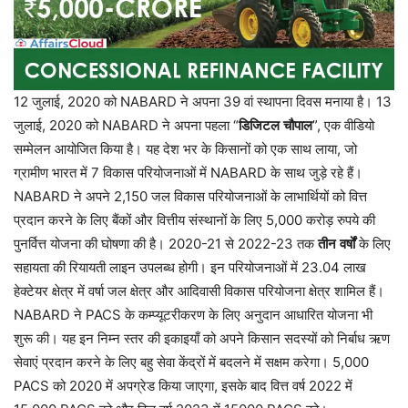
12
जुलाई
, 2020
को
NABARD
ने
अपना
39
वां
स्थापना
दिवस
मनाया
है।
13
जुलाई
, 2020
को
NABARD
ने
अपना
पहला
“
डिजिटल
चौपाल
”,
एक
वीडियो
सम्मेलन
आयोजित
किया
है।
यह
देश
भर
के
किसानों
को
एक
साथ
लाया
,
जो
ग्रामीण
भारत
में
7
विकास
परियोजनाओं
में
NABARD
के
साथ
जुड़े
रहे
हैं।
NABARD
ने
अपने
2,150
जल
विकास
परियोजनाओं
के
लाभार्थियों
को
वित्त
प्रदान
करने
के
लिए
बैंकों
और
वित्तीय
संस्थानों
के
लिए
5,000
करोड़
रुपये
की
पुनर्वित्त
योजना
की
घोषणा
की
है।
2020-21
से
2022-23
तक
तीन
वर्षों
के
लिए
सहायता
की
रियायती
लाइन
उपलब्ध
होगी।
इन
परियोजनाओं
में
23.04
लाख
हेक्टेयर
क्षेत्र
में
वर्षा
जल
क्षेत्र
और
आदिवासी
विकास
परियोजना
क्षेत्र
शामिल
हैं।
NABARD
ने
PACS
के
कम्प्यूटरीकरण
के
लिए
अनुदान
आधारित
योजना
भी
शुरू
की।
यह
इन
निम्न
स्तर
की
इकाइयाँ
को
अपने
किसान
सदस्यों
को
निर्बाध
ऋण
सेवाएं
प्रदान
करने
के
लिए
बहु
सेवा
केंद्रों
में
बदलने
में
सक्षम
करेगा।
5,000
PACS
को
2020
में
अपग्रेड
किया
जाएगा
,
इसके
बाद
वित्त
वर्ष
2022
में