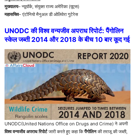
मुख्यालय
–
न्यूयॉर्क
,
संयुक्त
राज्य
अमेरिका
(
यूएस
)
महासचिव
–
एंटोनियो
मैनुअल
डी
ओलिवेरा
गुटेरेस
UNODC
की
विश्व
वन्यजीव
अपराध
रिपोर्ट
:
पैंगोलिन
स्केल
जब्ती
2014
और
2018
के
बीच
10
बार
कूद
गई
UNODC(
United Nations Office on Drugs and Crime)
ने
अपनी
विश्व
वन्यजीव
अपराध
रिपोर्ट
जारी
करते
हुए
कहा
कि
पैंगोलिन
की
तराजू
की
जब्ती
,