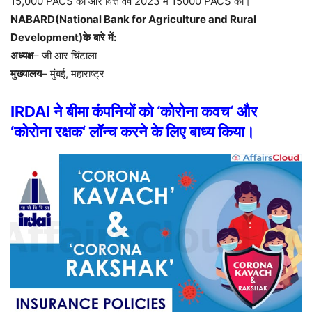
15,000 PACS
को
और
वित्त
वर्ष
2023
में
15000 PACS
को।
NABARD(
National Bank for Agriculture and Rural
Development)
के
बारे
में
:
अध्यक्ष
–
जी
आर
चिंटाला
मुख्यालय
–
मुंबई
,
महाराष्ट्र
IRDAI
ने
बीमा
कंपनियों
को
‘
कोरोना
कवच
‘
और
‘
कोरोना
रक्षक
‘
लॉन्च
करने
के
लिए
बाध्य
किया।