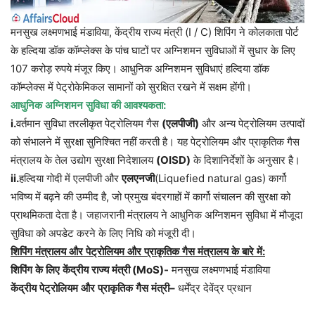
मनसुख
लक्ष्मणभाई
मंडाविया
,
केंद्रीय
राज्य
मंत्री
(I / C)
शिपिंग
ने
कोलकाता
पोर्ट
के
हल्दिया
डॉक
कॉम्प्लेक्स
के
पांच
घाटों
पर
अग्निशमन
सुविधाओं
में
सुधार
के
लिए
107
करोड़
रुपये
मंजूर
किए।
आधुनिक
अग्निशमन
सुविधाएं
हल्दिया
डॉक
कॉम्प्लेक्स
में
पेट्रोकेमिकल
सामानों
को
सुरक्षित
रखने
में
सक्षम
होंगी।
आधुनिक
अग्निशमन
सुविधा
की
आवश्यकता
:
i.
वर्तमान
सुविधा
तरलीकृत
पेट्रोलियम
गैस
(
एलपीजी
)
और
अन्य
पेट्रोलियम
उत्पादों
को
संभालने
में
सुरक्षा
सुनिश्चित
नहीं
करती
है।
यह
पेट्रोलियम
और
प्राकृतिक
गैस
मंत्रालय
के
तेल
उद्योग
सुरक्षा
निदेशालय
(OISD)
के
दिशानिर्देशों
के
अनुसार
है।
ii.
हल्दिया
गोदी
में
एलपीजी
और
एलएनजी
(
Liquefied natural gas)
कार्गो
भविष्य
में
बढ़ने
की
उम्मीद
है
,
जो
प्रमुख
बंदरगाहों
में
कार्गो
संचालन
की
सुरक्षा
को
प्राथमिकता
देता
है।
जहाजरानी
मंत्रालय
ने
आधुनिक
अग्निशमन
सुविधा
में
मौजूदा
सुविधा
को
अपडेट
करने
के
लिए
निधि
को
मंजूरी
दी।
शिपिंग
मंत्रालय
और
पेट्रोलियम
और
प्राकृतिक
गैस
मंत्रालय
के
बारे
में
:
शिपिंग
के
लिए
केंद्रीय
राज्य
मंत्री
(MoS)-
मनसुख
लक्ष्मणभाई
मंडाविया
केंद्रीय
पेट्रोलियम
और
प्राकृतिक
गैस
मंत्री
–
धर्मेंद्र
देवेंद्र
प्रधान