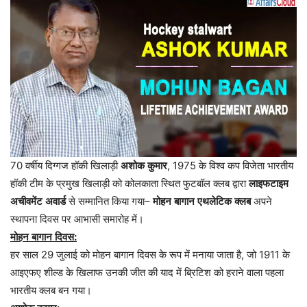
70
वर्षीय
दिग्गज
हॉकी
खिलाड़ी
अशोक
कुमार
, 1975
के
विश्व
कप
विजेता
भारतीय
हॉकी
टीम
के
प्रमुख
खिलाड़ी
को
कोलकाता
स्थित
फुटबॉल
क्लब
द्वारा
लाइफटाइम
अचीवमेंट
अवार्ड
से
सम्मानित
किया
गया
–
मोहन
बागान
एथलेटिक
क्लब
अपने
स्थापना
दिवस
पर
आभासी
समारोह
में।
मोहन
बागान
दिवस
:
हर
साल
29
जुलाई
को
मोहन
बागान
दिवस
के
रूप
में
मनाया
जाता
है
,
जो
1911
के
आइएफए
शील्ड
के
खिलाफ
उनकी
जीत
की
याद
में
ब्रिटिश
को
हराने
वाला
पहला
भारतीय
क्लब
बन
गया।