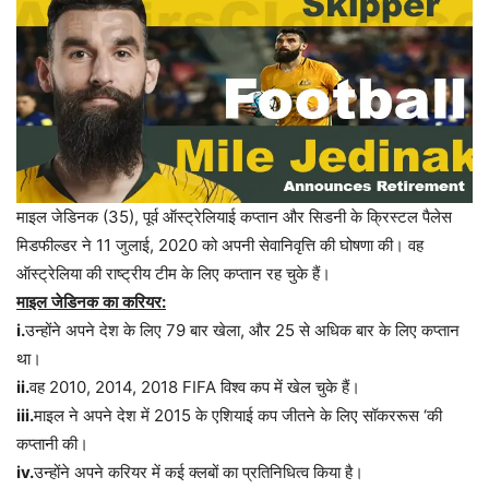
माइल
जेडिनक
(35),
पूर्व
ऑस्ट्रेलियाई
कप्तान
और
सिडनी
के
क्रिस्टल
पैलेस
मिडफील्डर
ने
11
जुलाई
, 2020
को
अपनी
सेवानिवृत्ति
की
घोषणा
की।
वह
ऑस्ट्रेलिया
की
राष्ट्रीय
टीम
के
लिए
कप्तान
रह
चुके
हैं।
माइल
जेडिनक
का
करियर
:
i.
उन्होंने
अपने
देश
के
लिए
79
बार
खेला
,
और
25
से
अधिक
बार
के
लिए
कप्तान
था।
ii.
वह
2010, 2014, 2018 FIFA
विश्व
कप
में
खेल
चुके
हैं।
iii.
माइल
ने
अपने
देश
में
2015
के
एशियाई
कप
जीतने
के
लिए
सॉकररूस
‘
की
कप्तानी
की।
iv.
उन्होंने
अपने
करियर
में
कई
क्लबों
का
प्रतिनिधित्व
किया
है।