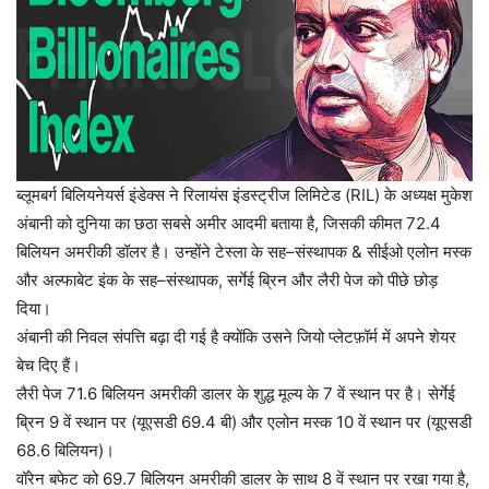
ब्लूमबर्ग
बिलियनेयर्स
इंडेक्स
ने
रिलायंस
इंडस्ट्रीज
लिमिटेड
(RIL)
के
अध्यक्ष
मुकेश
अंबानी
को
दुनिया
का
छठा
सबसे
अमीर
आदमी
बताया
है
,
जिसकी
कीमत
72.4
बिलियन
अमरीकी
डॉलर
है।
उन्होंने
टेस्ला
के
सह
–
संस्थापक
&
सीईओ
एलोन
मस्क
और
अल्फाबेट
इंक
के
सह
–
संस्थापक
,
सर्गेई
ब्रिन
और
लैरी
पेज
को
पीछे
छोड़
दिया।
अंबानी
की
निवल
संपत्ति
बढ़ा
दी
गई
है
क्योंकि
उसने
जियो
प्लेटफ़ॉर्म
में
अपने
शेयर
बेच
दिए
हैं।
लैरी
पेज
71.6
बिलियन
अमरीकी
डालर
के
शुद्ध
मूल्य
के
7
वें
स्थान
पर
है।
सेर्गेई
ब्रिन
9
वें
स्थान
पर
(
यूएसडी
69.4
बी
)
और
एलोन
मस्क
10
वें
स्थान
पर
(
यूएसडी
68.6
बिलियन
)
।
वॉरेन
बफेट
को
69.7
बिलियन
अमरीकी
डालर
के
साथ
8
वें
स्थान
पर
रखा
गया
है
,