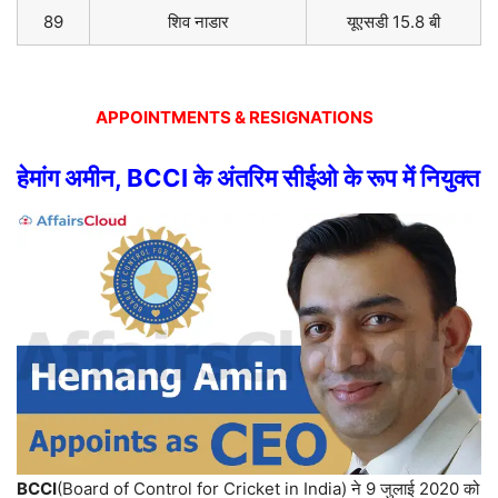
89
शिव
नाडार
यूएसडी
15.8
बी
APPOINTMENTS & RESIGNATIONS
हेमांग
अमीन
, BCCI
के
अंतरिम
सीईओ
के
रूप
में
नियुक्त
BCCI
(
Board of Control for Cricket in India)
ने
9
जुलाई
2020
को