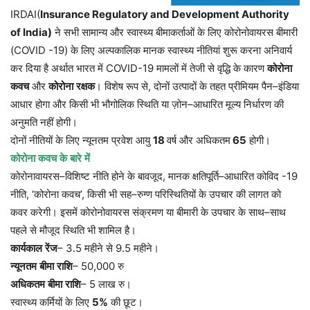
IRDAI(
Insurance Regulatory and Development Authority
of India)
ने
सभी
सामान्य
और
स्वास्थ्य
बीमाकर्ताओं
के
लिए
कोरोनोवायरस
बीमारी
(COVID -19)
के
लिए
अल्पकालिक
मानक
स्वास्थ्य
नीतियां
शुरू
करना
अनिवार्य
कर
दिया
है
अर्थात
भारत
में
COVID-19
मामलों
में
तेजी
से
वृद्धि
के
कारण
कोरोना
कवच
और
कोरोना
रक्षक
।
विशेष
रूप
से
,
दोनों
उत्पादों
के
तहत
प्रीमियम
पैन
–
इंडिया
आधार
होगा
और
किसी
भी
भौगोलिक
स्थिति
या
ज़ोन
–
आधारित
मूल्य
निर्धारण
की
अनुमति
नहीं
होगी।
दोनों
नीतियों
के
लिए
न्यूनतम
प्रवेश
आयु
18
वर्ष
और
अधिकतम
65
होगी।
कोरोना
कवच
के
बारे
में
कोरोनावायरस
–
विशिष्ट
नीति
होने
के
बावजूद
,
मानक
क्षतिपूर्ति
–
आधारित
कोविद
-19
नीति
, ‘
कोरोना
कवच
’,
किसी
भी
सह
–
रुग्ण
परिस्थितियों
के
उपचार
की
लागत
को
कवर
करेगी।
इसमें
कोरोनोवायरस
संक्रमण
या
बीमारी
के
उपचार
के
साथ
–
साथ
पहले
से
मौजूद
स्थिति
भी
शामिल
है।
कार्यकाल
रेंज
– 3.5
महीने
से
9.5
महीने।
न्यूनतम
बीमा
राशि
– 50,000
रु
अधिकतम
बीमा
राशि
– 5
लाख
रु।
स्वास्थ्य
कर्मियों
के
लिए
5%
की
छूट।