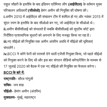
राहुल
जौहरी
के
इस्तीफे
के
बाद
इंडियन
प्रीमियर
लीग
(
आईपीएल
)
के
वर्तमान
मुख्य
परिचालन
अधिकारी
(
सीओओ
)
हेमंग
अमीन
की
नियुक्ति
की
घोषणा
की।
i.
अमीन
2010
में
आईपीएल
की
संचालन
टीम
में
शामिल
हो
गए
और
नवंबर
2015
में
सुंदर
रमण
के
इस्तीफे
के
बाद
सीओओ
बन
गए
,
जो
आईपीएल
के
सीओओ
थे।
ii.
अमीन
बीसीसीआई
को
संभालते
हैं
जबकि
बीसीसीआई
को
सुप्रीम
कोर्ट
द्वारा
निर्देशित
प्रशासनिक
सुधारों
को
अपनाने
के
लिए
मजबूर
किया
जा
रहा
है।
iii.
नए
सीईओ
की
नियुक्ति
तक
अमीन
अंतरिम
अवधि
में
सीईओ
की
भूमिकाएं
संभालेंगे।
iv.
BCCI
ने
कॉर्न
फेरी
को
परामर्श
देने
वाली
एजेंसी
नियुक्त
किया
,
जो
पहले
सीईओ
को
नियुक्त
करने
के
लिए
थी
और
इस
बार
संगठन
वीडियो
कॉन्फ्रेंसिंग
के
माध्यम
से
17
जुलाई
2020
को
बैठक
में
एक
नए
सीईओ
की
नियुक्ति
का
फैसला
करेगा।
BCCI
के
बारे
में
:
राष्ट्रपति
–
सौरव
गांगुली
सचिव
–
जय
शाह
सीईओ
–
हेमांग
अमीन
(
अंतरिम
)
मुख्यालय
–
मुंबई
,
महाराष्ट्र