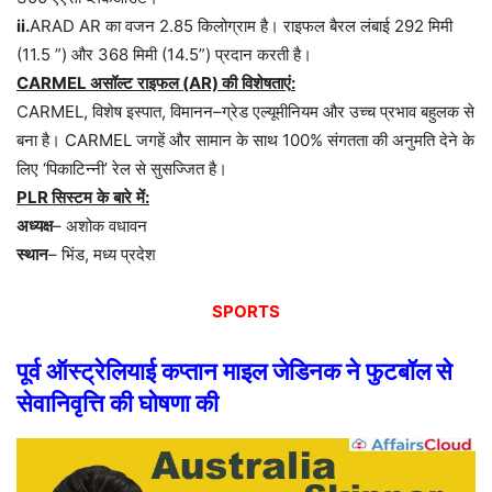
ii.
ARAD AR
का
वजन
2.85
किलोग्राम
है।
राइफल
बैरल
लंबाई
292
मिमी
(11.5 ”)
और
368
मिमी
(14.5”)
प्रदान
करती
है।
CARMEL
असॉल्ट
राइफल
(AR)
की
विशेषताएं
:
CARMEL,
विशेष
इस्पात
,
विमानन
–
ग्रेड
एल्यूमीनियम
और
उच्च
प्रभाव
बहुलक
से
बना
है।
CARMEL
जगहें
और
सामान
के
साथ
100%
संगतता
की
अनुमति
देने
के
लिए
‘
पिकाटिन्नी
’
रेल
से
सुसज्जित
है।
PLR
सिस्टम
के
बारे
में
:
अध्यक्ष
–
अशोक
वधावन
स्थान
–
भिंड
,
मध्य
प्रदेश
SPORTS
पूर्व
ऑस्ट्रेलियाई
कप्तान
माइल
जेडिनक
ने
फुटबॉल
से
सेवानिवृत्ति
की
घोषणा
की