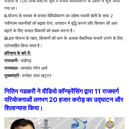
फसलों
से
1.00
लाख
हेक्टेयर
भूमि
में
फसल
विविधीकरण
के
उद्देश्य
से
शुरू
किया
गया
था।
ii.
योजना
के
माध्यम
से
फसल
विविधीकरण
का
उद्देश्य
स्थायी
खेती
के
साथ
2
नवीनतम
तकनीकों
को
बढ़ावा
देना
,
उत्पादन
में
वृद्धि
करना
और
किसान
की
आय
बढ़ाने
के
लिए
फसल
विकल्पों
को
सक्षम
करना
है।
iii.
इस
योजना
के
तहत
,
किसानों
को
धान
के
अलावा
वैकल्पिक
फसलें
उगाने
के
लिए
प्रोत्साहित
किया
जाता
है।
हरियाणा
के
बारे
में
:
राजधानी
–
चंडीगढ़
राज्यपाल
–
सत्यदेव
नरैण
आर्य
मुख्यमंत्री
–
मनोहर
लाल
खट्टर
नितिन
गडकरी
ने
वीडियो
कॉन्फ्रेंसिंग
द्वारा
11
राजमार्ग
परियोजनाओं
लगभग
20
हजार
करोड़
का
उद्घाटन
और
शिलान्यास
किया।