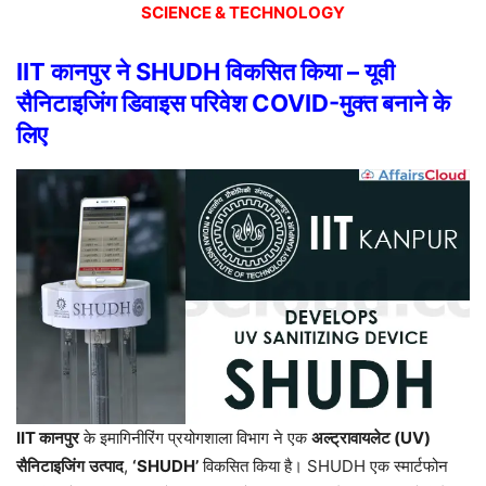
SCIENCE & TECHNOLOGY
IIT
कानपुर
ने
SHUDH
विकसित
किया
–
यूवी
सैनिटाइजिंग
डिवाइस
परिवेश
COVID-
मुक्त
बनाने
के
लिए
IIT
कानपुर
के
इमागिनीरिंग
प्रयोगशाला
विभाग
ने
एक
अल्ट्रावायलेट
(UV)
सैनिटाइजिंग
उत्पाद
,
‘SHUDH’
विकसित
किया
है।
SHUDH
एक
स्मार्टफोन