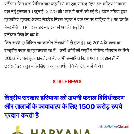
स्टीफन
किंग
द्वारा
लिखित
चार
कहानियों
का
एक
संग्रह
“
इफ
इट
ब्लीड्स
”
नामक
एक
नई
पुस्तक
10
जुलाई
, 2020
को
भारत
में
जारी
की
गई
है।
हैचेट
इंडिया
द्वारा
प्रकाशित
पुस्तक
अल्बर्ट
मैकरेर्ड
मिडल
स्कूल
में
एक
बम
पर
केंद्रित
है।
यह
उनके
बेस्टसेलिंग
कार्य
,
द
आउटसाइडर
की
अगली
कड़ी
है।
स्टीफन
किंग
के
बारे
में
:
किंग
सबसे
प्रतिष्ठित
समकालीन
लेखकों
में
से
एक
है।
वह
2014
के
कला
का
राष्ट्रीय
पदक
के
प्राप्तकर्ता
रहे
हैं।
उन्हें
अमेरिकी
पत्रों
में
विशिष्ट
योगदान
के
लिये
2003
नेशनल
बुक
फाउंडेशन
मेडल
भी
सम्मानित
किया
गया।
वह
हाल
ही
में
ट्रांसजेंडर
समुदाय
के
लिए
अपना
समर्थन
देने
के
लिए
चर्चा
में
थे।
STATE NEWS
केंद्रीय
सरकार
हरियाणा
को
अपनी
फसल
विविधीकरण
और
तालाबों
के
कायाकल्प
के
लिए
1500
करोड़
रुपये
प्रदान
करती
है