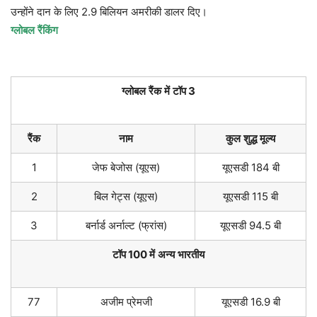
उन्होंने
दान
के
लिए
2.9
बिलियन
अमरीकी
डालर
दिए।
ग्लोबल
रैंकिंग
ग्लोबल
रैंक
में
टॉप
3
रैंक
नाम
कुल
शुद्ध
मूल्य
1
जेफ
बेजोस
(
यूएस
)
यूएसडी
184
बी
2
बिल
गेट्स
(
यूएस
)
यूएसडी
115
बी
3
बर्नार्ड
अर्नाल्ट
(
फ्रांस
)
यूएसडी
94.5
बी
टॉप
100
में
अन्य
भारतीय
77
अजीम
प्रेमजी
यूएसडी
16.9
बी