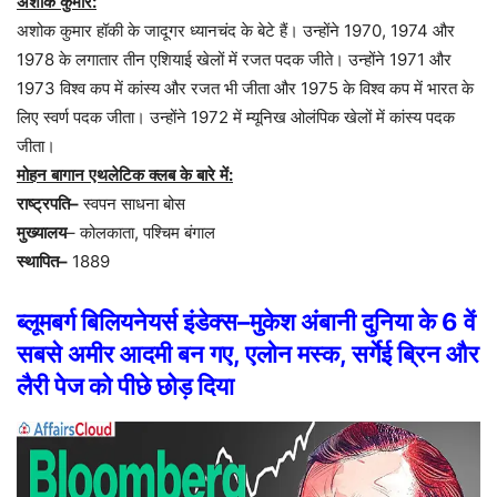
अशोक
कुमार
:
अशोक
कुमार
हॉकी
के
जादूगर
ध्यानचंद
के
बेटे
हैं।
उन्होंने
1970, 1974
और
1978
के
लगातार
तीन
एशियाई
खेलों
में
रजत
पदक
जीते।
उन्होंने
1971
और
1973
विश्व
कप
में
कांस्य
और
रजत
भी
जीता
और
1975
के
विश्व
कप
में
भारत
के
लिए
स्वर्ण
पदक
जीता।
उन्होंने
1972
में
म्यूनिख
ओलंपिक
खेलों
में
कांस्य
पदक
जीता।
मोहन
बागान
एथलेटिक
क्लब
के
बारे
में
:
राष्ट्रपति
–
स्वपन
साधना
बोस
मुख्यालय
–
कोलकाता
,
पश्चिम
बंगाल
स्थापित
–
1889
ब्लूमबर्ग
बिलियनेयर्स
इंडेक्स
–
मुकेश
अंबानी
दुनिया
के
6
वें
सबसे
अमीर
आदमी
बन
गए
,
एलोन
मस्क
,
सर्गेई
ब्रिन
और
लैरी
पेज
को
पीछे
छोड़
दिया