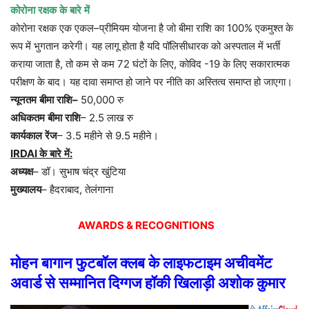
कोरोना
रक्षक
के
बारे
में
कोरोना
रक्षक
एक
एकल
–
प्रीमियम
योजना
है
जो
बीमा
राशि
का
100%
एकमुश्त
के
रूप
में
भुगतान
करेगी।
यह
लागू
होता
है
यदि
पॉलिसीधारक
को
अस्पताल
में
भर्ती
कराया
जाता
है
,
तो
कम
से
कम
72
घंटों
के
लिए
,
कोविद
-19
के
लिए
सकारात्मक
परीक्षण
के
बाद।
यह
दावा
समाप्त
हो
जाने
पर
नीति
का
अस्तित्व
समाप्त
हो
जाएगा।
न्यूनतम
बीमा
राशि
–
50,000
रु
अधिकतम
बीमा
राशि
– 2.5
लाख
रु
कार्यकाल
रेंज
– 3.5
महीने
से
9.5
महीने।
IRDAI
के
बारे
में
:
अध्यक्ष
–
डॉ।
सुभाष
चंद्र
खुंटिया
मुख्यालय
–
हैदराबाद
,
तेलंगाना
AWARDS & RECOGNITIONS
मोहन
बागान
फुटबॉल
क्लब
के
लाइफटाइम
अचीवमेंट
अवार्ड
से
सम्मानित
दिग्गज
हॉकी
खिलाड़ी
अशोक
कुमार