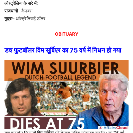
ऑस्ट्रेलिया
के
बारे
में
:
राजधानी
–
कैनबरा
मुद्रा
–
ऑस्ट्रेलियाई
डॉलर
OBITUARY
डच
फुटबॉलर
विम
सूर्बिएर
का
75
वर्ष
में
निधन
हो
गया
डच
फुटबॉल
खिलाड़ी
विम
सूर्बिएर
(
विल्हेल्मूस
लॉरेंस
जोहानस
सूरबीर
)
का
75
वर्ष