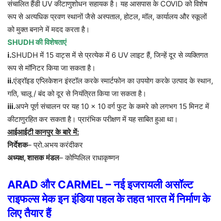
संचालित
हैंडी
UV
कीटाणुशोधन
सहायक
है।
यह
आसपास
के
COVID
को
विशेष
रूप
से
अत्यधिक
प्रवण
स्थानों
जैसे
अस्पताल
,
होटल
,
मॉल
,
कार्यालय
और
स्कूलों
को
मुक्त
बनाने
में
मदद
करता
है।
SHUDH
की
विशेषताएं
i.
SHUDH
में
15
वाट्स
में
से
प्रत्येक
में
6 UV
लाइट
हैं
,
जिन्हें
दूर
से
व्यक्तिगत
रूप
से
मॉनिटर
किया
जा
सकता
है।
ii.
एंड्रॉइड
एप्लिकेशन
इंस्टॉल
करके
स्मार्टफोन
का
उपयोग
करके
उत्पाद
के
स्थान
,
गति
,
चालू
/
बंद
को
दूर
से
नियंत्रित
किया
जा
सकता
है।
iii.
अपने
पूर्ण
संचालन
पर
यह
10 × 10
वर्ग
फुट
के
कमरे
को
लगभग
15
मिनट
में
कीटाणुरहित
कर
सकता
है।
प्रारंभिक
परीक्षण
में
यह
साबित
हुआ
था।
आईआईटी
कानपुर
के
बारे
में
:
निर्देशक
–
प्रो
.
अभय
करंदीकर
अध्यक्ष
,
शासक
मंडल
–
कोप्पिलिल
राधाकृष्णन
ARAD
और
CARMEL –
नई
इजरायली
असॉल्ट
राइफल्स
मेक
इन
इंडिया
पहल
के
तहत
भारत
में
निर्माण
के
लिए
तैयार
हैं