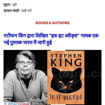
मुद्रा
–
यूरो
प्रधान
मंत्री
–
मार्क
रुटे
BOOKS & AUTHORS
स्टीफन
किंग
द्वारा
लिखित
“
इफ
इट
ब्लीड्स
”
नामक
एक
नई
पुस्तक
भारत
में
जारी
हुई