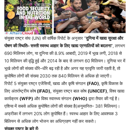
संयुक्त
राष्ट्र
संघ
(UN)
की
वार्षिक
रिपोर्ट
के
अनुसार
“
दुनिया
में
खाद्य
सुरक्षा
और
पोषण
की
स्थिति
–
सस्ती
स्वस्थ
आहार
के
लिए
खाद्य
प्रणालियों
को
बदलना
”,
लगभग
690
मिलियन
लोग
,
या
दुनिया
की
8.9%
आबादी
, 2019
में
भूख
लगी
, 2018
से
10
मिलियन
की
वृद्धि
हुई
और
2014
के
बाद
से
लगभग
60
मिलियन।
दुनिया
भर
में
भूखे
लोगों
की
संख्या
धीरे
–
धीरे
बढ़
रही
है
और
अगर
यह
प्रवृत्ति
जारी
रहती
है
,
तो
कुपोषित
लोगों
की
संख्या
2030
तक
840
मिलियन
से
अधिक
हो
जाएगी।
रिपोर्ट
5
संयुक्त
राष्ट्र
एजेंसियों
,
खाद्य
और
कृषि
संगठन
(FAO)
,
कृषि
विकास
के
लिए
अंतर्राष्ट्रीय
कोष
(IFAD),
संयुक्त
राष्ट्र
बाल
कोष
(UNICEF)
,
विश्व
खाद्य
कार्यक्रम
(WFP)
और
विश्व
स्वास्थ्य
संगठन
(WHO)
द्वारा
तैयार
की
गई
है।
एशिया
में
सबसे
अधिक
कुपोषित
लोगों
की
संख्या
है
(
अनुमानित
– 381
मिलियन
)
।
अफ्रीका
में
लगभग
20%
लोग
कुपोषित
हैं।
स्वस्थ
आहार
के
लिए
आवश्यक
3
बिलियन
से
अधिक
लोग
भोजन
का
अधिग्रहण
नहीं
कर
सकते।
संयुक्त
राष्ट्र
के
बारे
में
: