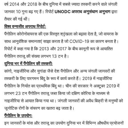
वर्ष
2014
और
2018
के
बीच
दुनिया
में
सबसे
ज्यादा
तस्करी
करने
वाले
जंगली
जानवर
10
गुना
बढ़
गए
हैं।
रिपोर्ट
UNODC
अपराध
अनुसंधान
अनुभाग
द्वारा
तैयार
की
गई
थी।
विश्व
वन्यजीव
अपराध
रिपोर्ट
:
पैंगोलिन
कोरोनोवायरस
की
एक
विस्तृत
श्रृंखला
को
बढ़ावा
देता
है
,
जो
वायरस
के
साथ
आनुवंशिक
समानताएं
साझा
करता
है
जो
COVID
-19
का
कारण
बनता
है।
रिपोर्ट
में
कहा
गया
है
कि
2013
और
2017
के
बीच
कानूनी
रूप
से
आयातित
पैंगोलिन
तराजू
की
संख्या
लगभग
13
टन
है।
दुनिया
भर
में
पैंगोलिन
की
तस्करी
:
कांगो
,
नाइजीरिया
और
युगांडा
जैसे
देश
पैंगोलिन
और
अन्य
जंगली
जानवरों
की
तस्करी
के
लिए
पारगमन
बिंदु
के
रूप
में
कार्य
करते
हैं।
2019
में
नाइजीरिया
पैंगोलिन
के
निर्यात
का
प्राथमिक
बिंदु
था।
चीन
की
सरकार
ने
अक्टूबर
2019
में
लगभग
23
टन
पैंगोलिन
तराजू
जब्त
किया
जो
दक्षिण
कोरिया
के
माध्यम
से
नाइजीरिया
से
आयात
किया
गया
था।
जंगली
जानवरों
की
अवैध
बिक्री
से
मनुष्यों
को
जूनोटिक
रोगों
के
संचरण
का
खतरा
बढ़
जाता
है।
पैंगोलिन
के
उपयोग
:
इन
जानवरों
के
मांस
और
तराजू
का
उपयोग
दुनिया
भर
में
विभिन्न
औषधीय
प्रयोजनों