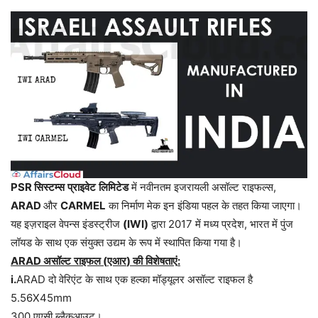
PSR
सिस्टम्स
प्राइवेट
लिमिटेड
में
नवीनतम
इजरायली
असॉल्ट
राइफल्स
,
ARAD
और
CARMEL
का
निर्माण
मेक
इन
इंडिया
पहल
के
तहत
किया
जाएगा।
यह
इज़राइल
वेपन्स
इंडस्ट्रीज
(IWI)
द्वारा
2017
में
मध्य
प्रदेश
,
भारत
में
पुंज
लॉयड
के
साथ
एक
संयुक्त
उद्यम
के
रूप
में
स्थापित
किया
गया
है।
ARAD
असॉल्ट
राइफल
(
एआर
)
की
विशेषताएं
:
i.
ARAD
दो
वेरिएंट
के
साथ
एक
हल्का
मॉड्यूलर
असॉल्ट
राइफल
है
5.56X45mm
300
एएसी
ब्लैकआउट।