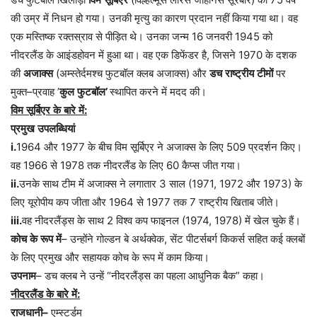
की
उम्र
में
निधन
हो
गया।
उनकी
मृत्यु
का
कारण
प्रदान
नहीं
किया
गया
था।
वह
एक
मस्तिष्क
रक्तस्राव
से
पीड़ित
थे।
उनका
जन्म
16
जनवरी
1945
को
नीदरलैंड
के
आइंडहोवन
में
हुआ
था।
वह
एक
डिफेंडर
है
,
जिसने
1970
के
दशक
की
अजाक्स
(
अम्स्तेर्दमश्च
फुटबॉल
क्लब
अजाक्स
)
और
डच
राष्ट्रीय
टीमों
पर
मुक्त
–
प्रवाह
’
कुल
फुटबॉल
’
स्थापित
करने
में
मदद
की।
विम
सूर्बिएर
के
बारे
में
:
प्रमुख
उपलब्धियां
i.
1964
और
1977
के
बीच
विम
सूर्बिएर
ने
अजाक्स
के
लिए
509
प्रदर्शन
किए।
वह
1966
से
1978
तक
नीदरलैंड
के
लिए
60
कैप्स
जीत
गया।
ii.
उनके
साथ
टीम
में
अजाक्स
ने
लगातार
3
साल
(1971, 1972
और
1973)
के
लिए
यूरोपीय
कप
जीता
और
1964
से
1977
तक
7
राष्ट्रीय
खिताब
जीते।
iii.
वह
नीदरलैंड्स
के
साथ
2
विश्व
कप
फाइनल
(1974, 1978)
में
खेल
चुके
हैं।
कोच
के
रूप
में
–
उन्होंने
गोल्डन
बे
अर्थक्वेक
,
सेंट
पीटर्सबर्ग
किकर्स
सहित
कई
क्लबों
के
लिए
प्रमुख
और
सहायक
कोच
के
रूप
में
काम
किया।
उपनाम
–
डच
क्लब
ने
उन्हें
“
नीदरलैंड्स
का
पहला
आधुनिक
बैक
”
कहा।
नीदरलैंड
के
बारे
में
:
राजधानी
–
एम्स्टर्डम