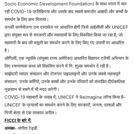
Socio Economic Development Foundation)
के
साथ
भारत
में
चल
रही
COVID-19
प्रतिक्रिया
और
उसके
बाद
सबसे
कमजोर
आबादी
और
बच्चों
के
समर्थन
के
लिए
हाथ
मिलाया।
उनकी
कार्ययोजना
उस
दस्तावेज
पर
आधारित
होगी
जिसे
आईसीसी
और
UNICEF
द्वारा
संयुक्त
रूप
से
सरकारों
और
व्यवसायों
के
लिए
विकसित
किया
जा
रहा
है
,
जो
महामारी
के
बाद
की
वसूली
का
समर्थन
करने
के
लिए
किए
गए
उपायों
पर
आधारित
है।
ओगिल्वी
,
एक
न्यूयॉर्क
(
संयुक्त
राज्य
अमेरिका
)
आधारित
विज्ञापन
एजेंसी
अभियान
के
लिए
रचनात्मक
कथा
को
विकसित
करने
में
नि
:
शुल्क
समर्थन
दे
रही
है।
साझेदारी
व्यापार
संचालन
और
रोजगार
पाइपलाइनों
और
उनके
सबसे
महत्वपूर्ण
संसाधन
,
उनके
कर्मियों
,
उनके
बच्चों
और
उनके
परिवारों
को
संभावित
दीर्घकालिक
नुकसान
से
बचने
में
भी
मदद
करेगी।
COVID-19
महामारी
के
जवाब
में
, UNICEF
ने
Reimagine
लॉन्च
किया
है
–
UNICEF
के
प्रयासों
का
समर्थन
करने
के
लिए
सरकारों
,
जनता
,
दाताओं
और
निजी
क्षेत्र
से
एक
तत्काल
अपील।
FICCI
के
बारे
में
:
अध्यक्ष
–
संगीता
रेड्डी