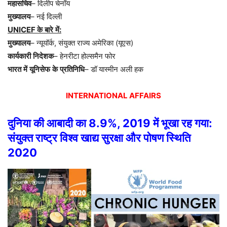
महासचिव
–
दिलीप
चेनॉय
मुख्यालय
–
नई
दिल्ली
UNICEF
के
बारे
में
:
मुख्यालय
–
न्यूयॉर्क
,
संयुक्त
राज्य
अमेरिका
(
यूएस
)
कार्यकारी
निदेशक
–
हेनरीटा
होल्समैन
फोर
भारत
में
यूनिसेफ
के
प्रतिनिधि
–
डॉ
यास्मीन
अली
हक
INTERNATIONAL AFFAIRS
दुनिया
की
आबादी
का
8.9%, 2019
में
भूखा
रह
गया
:
संयुक्त
राष्ट्र
विश्व
खाद्य
सुरक्षा
और
पोषण
स्थिति
2020