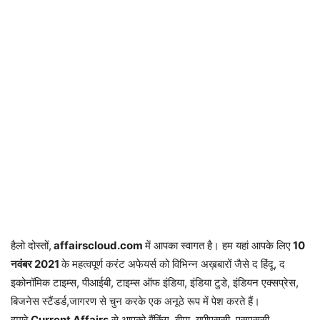
हैलो दोस्तों,
affairscloud.com
में आपका स्वागत है। हम यहां आपके लिए
10
नवंबर 2
021
के महत्वपूर्ण करंट अफेयर्स को विभिन्न अख़बारों जैसे द हिंदू, द
इकोनॉमिक टाइम्स, पीआईबी, टाइम्स ऑफ इंडिया, इंडिया टुडे, इंडियन एक्सप्रेस,
बिजनेस स्टैंडर्ड,जागरण से चुन करके एक अनूठे रूप में पेश करते हैं।
हमारे
Current Affairs
से आपको बैंकिंग, बीमा, यूपीएससी, एसएससी,