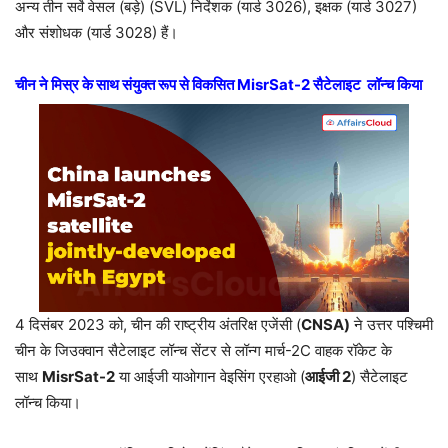
अन्य तीन सर्वे वेसल (बड़े) (SVL) निर्देशक (यार्ड 3026), इक्षक (यार्ड 3027)
और संशोधक (यार्ड 3028) हैं।
चीन ने मिस्र के साथ संयुक्त रूप से विकसित
MisrSat-2
सैटेलाइट
लॉन्च किया
4 दिसंबर 2023 को, चीन की राष्ट्रीय अंतरिक्ष एजेंसी (
CNSA)
ने उत्तर पश्चिमी
चीन के जिउक्वान सैटेलाइट लॉन्च सेंटर से लॉन्ग मार्च-2C वाहक रॉकेट के
साथ
MisrSat-2
या आईजी याओगान वेइसिंग एरहाओ (
आईजी
2
) सैटेलाइट
लॉन्च किया।