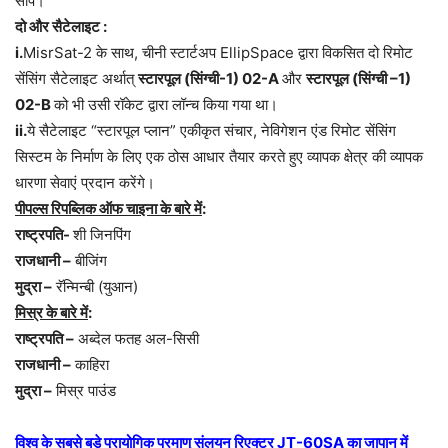
सौंपे।
दो और सैटेलाइट :
i.
MisrSat-2 के साथ, चीनी स्टार्टअप EllipSpace द्वारा विकसित दो रिमोट
सेंसिंग सैटेलाइट अर्थात्
स्टारपूल (सिंग्ची-
1) 02-A
और
स्टारपूल (सिंग्ची –
1)
02-B
को भी उसी रॉकेट द्वारा लॉन्च किया गया था।
ii.
ये सैटेलाइट “स्टारपूल प्लान” एकीकृत संचार, नेविगेशन एंड रिमोट सेंसिंग
सिस्टम के निर्माण के लिए एक ठोस आधार तैयार करते हुए व्यापक क्षेत्र की व्यापक
धारणा सेवाएं प्रदान करेंगे।
पीपल्स रिपब्लिक ऑफ चाइना के बारे में
:
राष्ट्रपति-
शी जिनपिंग
राजधानी –
बीजिंग
मुद्रा –
रॅन्मिन्बी (युआन)
मिस्र के बारे में
:
राष्ट्रपति –
अब्देल फतह अल-सिसी
राजधानी –
काहिरा
मुद्रा –
मिस्र पाउंड
विश्व के सबसे बड़े प्रायोगिक परमाणु संलयन रिएक्टर
JT-60SA
का जापान में