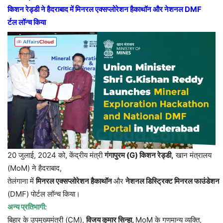
किशन
रेड्डी
ने
हैदराबाद
में
मिनरल
एक्सप्लोरेशन
हैकाथॉन
और
नेशनल
DMF
र्टल
लॉन्च
किया
20 जुलाई, 2024 को, केंद्रीय मंत्री
गंगापुरम
(G)
किशन
रेड्डी
,
खान मंत्रालय
(MoM) ने हैदराबाद,
तेलंगाना में
मिनरल
एक्सप्लोरेशन
हैकाथॉन
और
नेशनल
डिस्ट्रिक्ट
मिनरल
फाउंडेशन
(DMF) पोर्टल लॉन्च किया।
अन्य
प्रतिभागी
:
बिहार के उपमुख्यमंत्री (CM),
विजय
कुमार
सिन्हा
,
MoM के गणमान्य व्यक्ति,