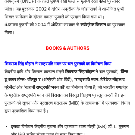
कार्यक्रम (UNDP) के तहत भूमध्य रेखा पहल से भूमध्य रेखा पहल पुरस्कार
जीता। यह पुरस्कार 2002 में दक्षिण अफ्रीका के जोहान्सबर्ग में आयोजित पृथ्वी
शिखर सम्मेलन के दौरान कमला पुजारी को प्रदान किया गया था।
ii.
कमला पुजारी को 2004 में ओडिशा सरकार से
सर्वश्रेष्ठ किसान
का पुरस्कार
मिला।
BOOKS & AUTHORS
शिवराज सिंह चौहान ने राष्ट्रपति भवन पर चार पुस्तकों का विमोचन किया
केंद्रीय कृषि और किसान कल्याण मंत्री
शिवराज सिंह चौहान
ने चार पुस्तकों,
‘
विंग्स
टू आवर होप्स- वॉल्यूम
1’
(अंग्रेजी और हिंदी);
‘
राष्ट्रपति भवन: हेरिटेज मीट्स द
प्रेजेंट
’
और
‘
कहानी राष्ट्रपति भवन की
’
का विमोचन किया है, जो भारतीय गणतंत्र
के प्रतीक राष्ट्रपति भवन की विरासत का विस्तृत चित्रण प्रस्तुत करती हैं। इन
पुस्तकों को सूचना और प्रसारण मंत्रालय (MIB) के तत्वावधान में प्रकाशन विभाग
द्वारा प्रकाशित किया गया है।
इसका विमोचन केंद्रीय सूचना और प्रसारण राज्य मंत्री (I&B) डॉ. L. मुरुगन
और I&B सचिव संजय जाजू के साथ किया गया।