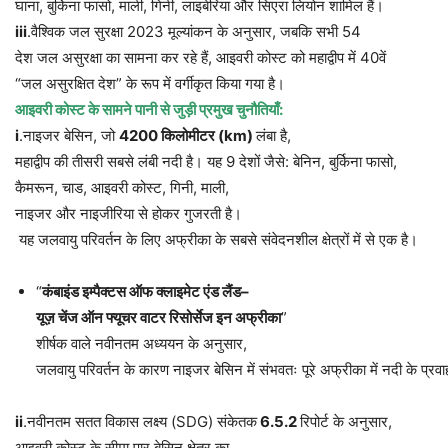
घाना, बुर्किना फासो, माली, गिनी, लाइबेरिया और सिएरा लियोन शामिल हैं।
iii
.वैश्विक जल सुरक्षा 2023 मूल्यांकन के अनुसार, जबकि सभी 54
देश जल असुरक्षा का सामना कर रहे हैं, आइवरी कोस्ट को महाद्वीप में 40वें
“जल असुरक्षित देश” के रूप में वर्गीकृत किया गया है।
आइवरी
कोस्ट
के
सामने
पानी
से
जुड़ी
प्रमुख
चुनौतियाँ
:
i
.नाइजर बेसिन, जो
4200
किलोमीटर
(km)
लंबा है,
महाद्वीप की तीसरी सबसे लंबी नदी है। यह 9 देशों जैसे: बेनिन, बुर्किना फासो,
कैमरून, चाड, आइवरी कोस्ट, गिनी, माली,
नाइजर और नाइजीरिया से होकर गुजरती है।
यह जलवायु परिवर्तन के लिए अफ्रीका के सबसे संवेदनशील क्षेत्रों में से एक है।
“
कंबाइंड
इम्पैक्टस
ऑफ
क्लाइमेट
एंड
लैंड
–
यूज़
चेंज
ऑन
फ्यूचर
वाटर
रिसोर्सेज
इन
अफ्रीका
”
शीर्षक वाले नवीनतम अध्ययन के अनुसार,
जलवायु परिवर्तन के कारण नाइजर बेसिन में संभवतः पूरे अफ्रीका में नदी के प्रव
ii
.नवीनतम सतत विकास लक्ष्य (SDG) संकेतक
6.5.2
रिपोर्ट के अनुसार,
आइवरी कोस्ट के सीमा पार बेसिन क्षेत्र का