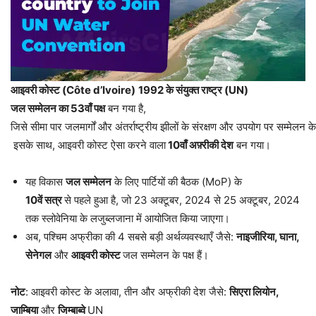
आइवरी
कोस्ट
(Côte d’Ivoire)
1992
के
संयुक्त
राष्ट्र
(UN)
जल
सम्मेलन
का
53
वाँ
पक्ष
बन गया है,
जिसे सीमा पार जलमार्गों और अंतर्राष्ट्रीय झीलों के संरक्षण और उपयोग पर सम्मेलन के
इसके साथ, आइवरी कोस्ट ऐसा करने वाला
10
वाँ
अफ़्रीकी
देश
बन गया।
यह विकास
जल
सम्मेलन
के लिए पार्टियों की बैठक (MoP) के
10
वें
सत्र
से पहले हुआ है, जो 23 अक्टूबर, 2024 से 25 अक्टूबर, 2024
तक स्लोवेनिया के लजुब्लजाना में आयोजित किया जाएगा।
अब, पश्चिम अफ्रीका की 4 सबसे बड़ी अर्थव्यवस्थाएँ जैसे:
नाइजीरिया
,
घाना
,
सेनेगल
और
आइवरी
कोस्ट
जल सम्मेलन के पक्ष हैं।
नोट
: आइवरी कोस्ट के अलावा, तीन और अफ्रीकी देश जैसे:
सिएरा
लियोन
,
जाम्बिया
और
जिम्बाब्वे
UN