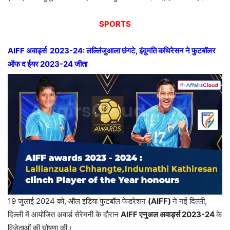
SPORTS
AIFF
अवार्ड्स
2023-24:
लल्लिंजुआला छंगटे
,
इंदुमति कथिरेसन ने फुटबॉलर
ऑफ द ईयर
2023-24
जीता
19 जुलाई 2024 को, ऑल इंडिया फुटबॉल फेडरेशन
(AIFF)
ने नई दिल्ली,
दिल्ली में आयोजित अवार्ड सेरेमनी के दौरान
AIFF
एनुअल अवार्ड्स
2023-24
के
विजेताओं की घोषणा की।