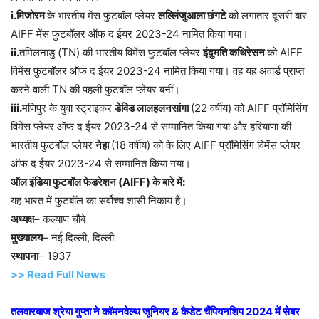
i.
मिजोरम
के भारतीय मेंस फुटबॉल प्लेयर
लल्लिंजुआला छंगटे
को लगातार दूसरी बार
AIFF मेंस फुटबॉलर ऑफ द ईयर 2023-24 नामित किया गया।
ii.
तमिलनाडु (TN) की भारतीय विमेंस फुटबॉल प्लेयर
इंदुमति कथिरेसन
को AIFF
विमेंस फुटबॉलर ऑफ द ईयर 2023-24 नामित किया गया। वह यह अवार्ड प्राप्त
करने वाली TN की पहली फुटबॉल प्लेयर बनीं।
iii.
मणिपुर के युवा स्ट्राइकर
डेविड लालहलनसांगा
(22 वर्षीय) को AIFF प्रॉमिसिंग
विमेंस प्लेयर ऑफ द ईयर 2023-24 से सम्मानित किया गया और हरियाणा की
भारतीय फुटबॉल प्लेयर
नेहा
(18 वर्षीय) को के लिए AIFF प्रॉमिसिंग विमेंस प्लेयर
ऑफ द ईयर 2023-24 से सम्मानित किया गया।
ऑल इंडिया फुटबॉल फेडरेशन (
AIFF)
के बारे में:
यह भारत में फुटबॉल का सर्वोच्च शासी निकाय है।
अध्यक्ष
– कल्याण चौबे
मुख्यालय
– नई दिल्ली, दिल्ली
स्थापना
– 1937
>> Read Full News
तलवारबाज श्रेया गुप्ता ने कॉमनवेल्थ जूनियर
&
कैडेट चैंपियनशिप
2024
में सेबर