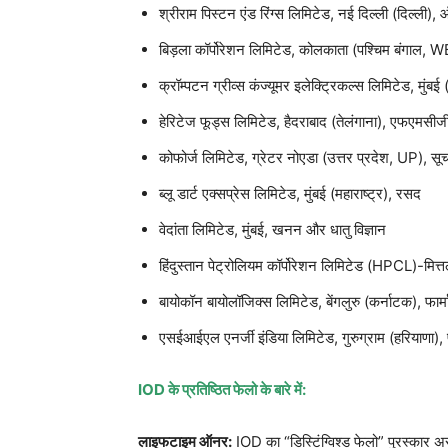
श्रीराम पिस्टन एंड रिंग्स लिमिटेड, नई दिल्ली (दिल्ली
बिड़ला कॉर्पोरेशन लिमिटेड, कोलकाता (पश्चिम बंगाल, WB
क्रॉम्पटन ग्रीव्स कंज्यूमर इलेक्ट्रिकल्स लिमिटेड, मुंबई 
हेरिटेज फूड्स लिमिटेड, हैदराबाद (तेलंगाना), एफएमसीज
कोफोर्ज लिमिटेड, ग्रेटर नोएडा (उत्तर प्रदेश, UP), सूचन
ब्लू डार्ट एक्सप्रेस लिमिटेड, मुंबई (महाराष्ट्र), रसद
वेदांता लिमिटेड, मुंबई, खनन और धातु विज्ञान
हिंदुस्तान पेट्रोलियम कॉर्पोरेशन लिमिटेड (HPCL)-मित्
बायोकॉन बायोलॉजिक्स लिमिटेड, बेंगलुरु (कर्नाटक), फार्
एसईआईएल एनर्जी इंडिया लिमिटेड, गुरुग्राम (हरियाणा),
IOD के प्रतिष्ठित फेलो के बारे में:
लाइफटाइम ऑनर:
IOD का “डिस्टिंग्विश्ड फेलो” पुरस्कार 