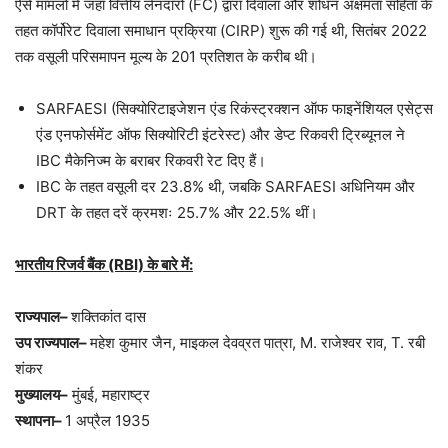
ऐसे मामलों में जहां वित्तीय लेनदारों (FC) द्वारा दिवाला और शोधन अक्षमता संहिता के
तहत कॉर्पोरेट दिवाला समाधान प्रक्रिया (CIRP) शुरू की गई थी, सितंबर 2022
तक वसूली परिसमापन मूल्य के 201 प्रतिशत के करीब थी।
SARFAESI (सिक्योरिटाइजेशन एंड रिकंस्ट्रक्शन ऑफ फाइनेंशियल एसेट्स
एंड एनफोर्समेंट ऑफ सिक्योरिटी इंटरेस्ट) और डेप्ट रिकवरी ट्रिब्यूनल ने
IBC मैकेनिज्म के बराबर रिकवरी रेट दिए हैं।
IBC के तहत वसूली दर 23.8% थी, जबकि SARFAESI अधिनियम और
DRT के तहत दरें क्रमशः 25.7% और 22.5% थीं।
भारतीय रिजर्व बैंक (RBI) के बारे में:
राज्यपाल–
शक्तिकांत दास
उप राज्यपाल–
महेश कुमार जैन, माइकल देवव्रत पात्रा, M. राजेश्वर राव, T. रबी
शंकर
मुख्यालय–
मुंबई, महाराष्ट्र
स्थापना–
1 अप्रैल 1935