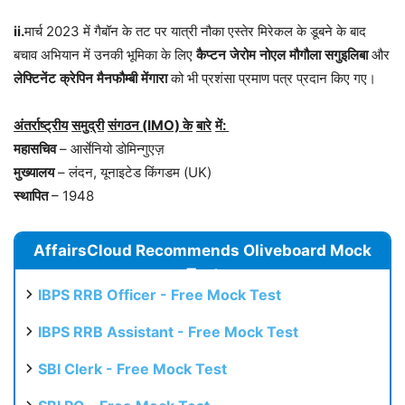
ii.
मार्च 2023 में गैबॉन के तट पर यात्री नौका एस्तेर मिरेकल के डूबने के बाद
बचाव अभियान में उनकी भूमिका के लिए
कैप्टन
जेरोम
नोएल
मौगौला
सगुइलिबा
और
लेफ्टिनेंट
क्रेपिन
मैनफौम्बी
मेंगारा
को भी प्रशंसा प्रमाण पत्र प्रदान किए गए।
अंतर्राष्ट्रीय
समुद्री
संगठन
(IMO)
के
बारे
में
:
महासचिव
– आर्सेनियो डोमिन्गुएज़
मुख्यालय
– लंदन, यूनाइटेड किंगडम (UK)
स्थापित
– 1948
AffairsCloud Recommends Oliveboard Mock
Test
IBPS RRB Officer - Free Mock Test
IBPS RRB Assistant - Free Mock Test
SBI Clerk - Free Mock Test