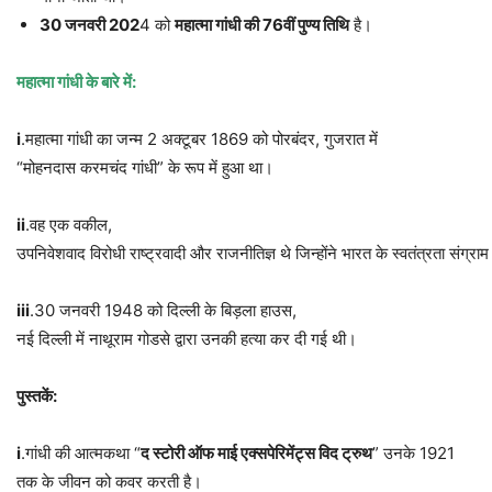
30
जनवरी
202
4 को
महात्मा
गांधी
की
76
वीं
पुण्य
तिथि
है।
महात्मा
गांधी
के
बारे
में
:
i
.महात्मा गांधी का जन्म 2 अक्टूबर 1869 को पोरबंदर, गुजरात में
“मोहनदास करमचंद गांधी” के रूप में हुआ था।
ii
.वह एक वकील,
उपनिवेशवाद विरोधी राष्ट्रवादी और राजनीतिज्ञ थे जिन्होंने भारत के स्वतंत्रता संग्राम
iii
.30 जनवरी 1948 को दिल्ली के बिड़ला हाउस,
नई दिल्ली में नाथूराम गोडसे द्वारा उनकी हत्या कर दी गई थी।
पुस्तकें
:
i
.गांधी की आत्मकथा “
द
स्टोरी
ऑफ
माई
एक्सपेरिमेंट्स
विद
ट्रुथ
” उनके 1921
तक के जीवन को कवर करती है।