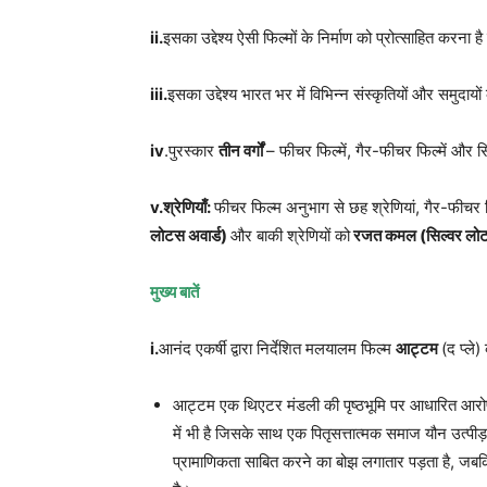
ii.
इसका उद्देश्य ऐसी फिल्मों के निर्माण को प्रोत्साहित करन
iii.
इसका उद्देश्य भारत भर में विभिन्न संस्कृतियों और समुदायो
iv
.पुरस्कार
तीन वर्गों
– फीचर फिल्में, गैर-फीचर फिल्में और सि
v.
श्रेणियाँ:
फीचर फिल्म अनुभाग से छह श्रेणियां, गैर-फीचर फिल
लोटस अवार्ड)
और बाकी श्रेणियों को
रजत कमल (सिल्वर लोट
मुख्य बातें
i.
आनंद एकर्षी द्वारा निर्देशित मलयालम फिल्म
आट्टम
(द प्ले)
आट्टम एक थिएटर मंडली की पृष्ठभूमि पर आधारित आरोप
में भी है जिसके साथ एक पितृसत्तात्मक समाज यौन उत्पी
प्रामाणिकता साबित करने का बोझ लगातार पड़ता है, जबकि