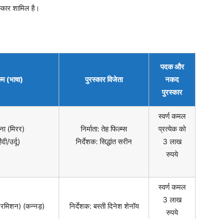
स्कार शामिल है।
पदक और
्म (भाषा)
पुरस्कार विजेता
नकद
पुरस्कार
स्वर्ण कमल
ा (मिरर)
निर्माता: तेह फिल्म्स
प्रत्येक को
ंदी/उर्दू)
निर्देशक: सिद्धांत सरीन
3 लाख
रुपये
स्वर्ण कमल
3 लाख
ंटरमिशन) (कन्नड़)
निर्देशक: बस्ती दिनेश शेनॉय
रुपये