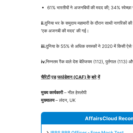
61% भारतीयों ने अजनबियों की मदद की; 34% स्वेच्छा
ii.
दुनिया भर के समुदाय महामारी के दौरान साथी नागरिकों 
‘एक अजनबी की मदद’ की गई।
iii.
दुनिया के 55% से अधिक वयस्कों ने 2020 में किसी ऐसे व
iv.
निम्नतम रैंक वाले देश बेल्जियम (112), पुर्तगाल (113)
चैरिटी
एड
फाउंडेशन
(CAF)
के
बारे
में
मुख्य
कार्यकारी
– नील हेस्लोपी
मुख्यालय
– लंदन, UK
AffairsCloud Reco
IBPS RRB Officer - Free Mock Test