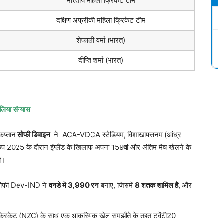
भारतीय महिला क्रिकेट टीम
दक्षिण अफ्रीकी महिला क्रिकेट टीम
शेफाली वर्मा (भारत)
दीप्ति शर्मा (भारत)
 लिया संन्यास
कप्तान
सोफी डिवाइन
ने ACA-VDCA स्टेडियम, विशाखापत्तनम (आंध्र
कप 2025 के दौरान इंग्लैंड के खिलाफ अपना 159वां और अंतिम मैच खेलने के
की।
सोफी Dev-IND ने
वनडे में
3,990
रन
बनाए, जिसमें
8
शतक शामिल हैं
, और
 क्रिकेट (NZC) के साथ एक आकस्मिक खेल समझौते के तहत ट्वेंटी20