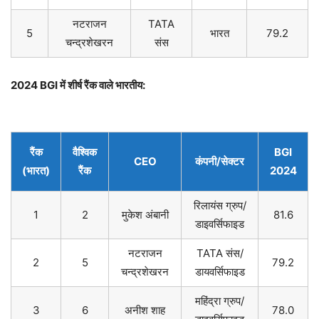
नटराजन
TATA
5
भारत
79.2
चन्द्रशेखरन
संस
2024 BGI
में शीर्ष रैंक वाले भारतीय:
रैंक
वैश्विक
BGI
CEO
कंपनी/सेक्टर
(भारत)
रैंक
2024
रिलायंस ग्रुप/
1
2
मुकेश अंबानी
81.6
डाइवर्सिफाइड
नटराजन
TATA संस/
2
5
79.2
चन्द्रशेखरन
डायवर्सिफाइड
महिंद्रा ग्रुप/
3
6
अनीश शाह
78.0