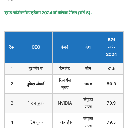
ब्रांड गार्जियनशिप इंडेक्स
2024
की वैश्विक रैंकिंग (शीर्ष
5):
BGI
रैंक
CEO
कंपनी
देश
स्कोर
2024
1
हुआतेंग मा
टेनसेंट
चीन
81.6
रिलायंस
2
मुकेश अंबानी
भारत
80.3
ग्रुप
संयुक्त
3
जेन्सेन हुआंग
NVIDIA
79.9
राज्य
संयुक्त
4
टिम कुक
एप्पल इंक
79.3
राज्य