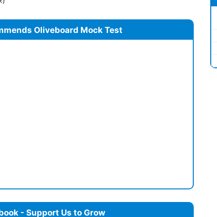
र)
mmends Oliveboard Mock Test
book - Support Us to Grow